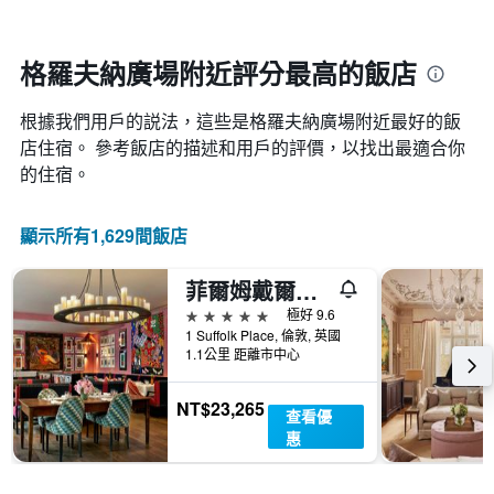
軸，
天
顯
的
示
房
格羅夫納廣場附近評分最高的飯店
月
間
份
平
此
根據我們用戶的説法，這些是格羅夫納廣場附近最好的飯
均
圖
價
店住宿。 參考飯店的描述和用戶的評價，以找出最適合你
表
格
的住宿。
具
此
有
圖
1
表
顯示所有1,629間飯店
條
具
Y
有
軸，
菲爾姆戴爾酒店集團禧市酒店
1
顯
條
5星級
極好 9.6
示
X
1 Suffolk Place, 倫敦, 英國
平
軸，
1.1公里 距離市中心
均
顯
價
示
格
NT$23,265
查看優
一
惠
週
中
的