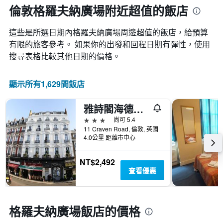
各
倫敦格羅夫納廣場附近超值的飯店
天
此
這些是所選日期內格羅夫納廣場​周邊超值的​飯店，給預算
圖
表
有限的旅客參考。 如果你的出發和回程日期有彈性，使用
具
搜尋表格比較其他日期的價格。
有
1
條
顯示所有1,629間飯店
Y
軸，
雅詩閣海德公園飯店
顯
示
3星級
尚可 5.4
房
11 Craven Road, 倫敦, 英國
間
4.0公里 距離市中心
的
平
NT$2,492
均
查看優惠
價
格
格羅夫納廣場飯店的價格