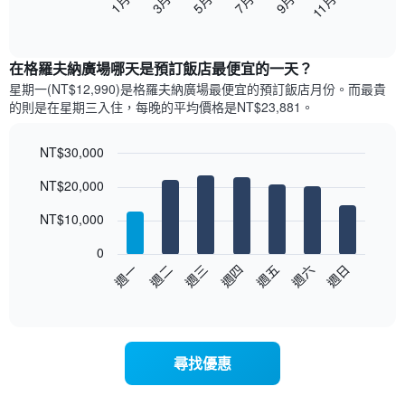
5月
11月
3月
9月
7月
1月
下
End
of
圖
interactive
表
chart
顯
在格羅夫納廣場哪天是預訂飯店最便宜的一天？
示
星期一(NT$12,990)是格羅夫納廣場​最便宜的預訂飯店月份。而最貴
每
的則是在星期三​入住，每晚的平均價格是NT$23,881​​。
個
月
的
NT$30,000
房
Bar
Chart
NT$20,000
間
graphic.
chart
with
平
7
NT$10,000
均
bars.
價
0
格
以
週三
週四
週五
週六
週日
週一
週二
此
下
End
圖
of
圖
表
interactive
表
chart
具
顯
有
示
1
尋找優惠
每
條
週
X
每