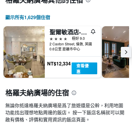
顯示所有1,629​個住宿
聖爾敏酒店- 傲途格精選酒店
4星級
極好 9.0
2 Caxton Street, 倫敦, 英國
0.6公里 距離市中心
NT$12,334
查看優
惠
格羅夫納廣場的住宿
無論你抵達格羅夫納廣場​是爲了旅遊還是公幹，利用地圖
功能找出理想地點周邊的飯店。 按一下飯店名稱就可以開
啟有價格、評價和實用資訊的飯店頁面。