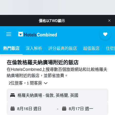
價格以
TWD
顯示
熱門飯店
深入解析
評分最高的飯店
超值飯店
住宿
​在倫敦格羅夫納廣場附近​的飯店
在HotelsCombined上搜尋數百個旅遊網站和比較格羅夫
納廣場附近的飯店，並節省旅費。
2位旅客，1 間客房
格羅夫納廣場 - 倫敦, 英格蘭, 英國
8月16日 週日
-
8月17日 週一