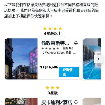
以下是我們在格羅夫納廣場​附近找到不同價格和星級的飯
店選項。 我們已為每個飯店星級中最受歡迎和最超值的飯
店加上了標識供你快速瀏覽。
4星級
4星級以上
倫敦萊斯特廣場 W 酒店 - 倫敦
5星級
極好 8.8
10 Wardour Street, 倫敦, 英國
NT$14,606
查看優
惠
3星級
3星級
皮卡迪利Z酒店