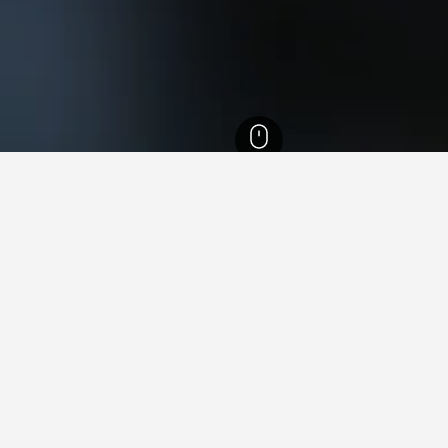
林堡省
1,536
Hoge Kempen國家公園
en國家公園住宿小錦囊
？
中林酒店（有3,716則評價給它8.8/10）。