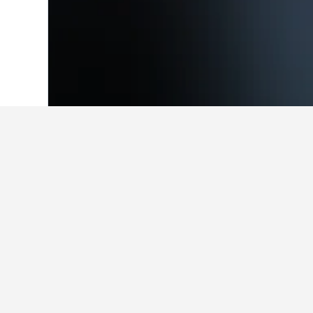
首頁
比利時
30,839
法蘭德斯
21,513
Hoge Kemp
逢甲夜市周邊有哪間飯店值得推薦
逢甲夜市附近其中一間不錯的飯店是台