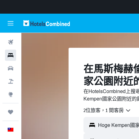
機票
飯店
​在馬斯梅赫倫H
租車
家公園附近​
機＋酒
在HotelsCombine
探索
Kempen國家公園附近
2位旅客，1 間客房
旅程
中文