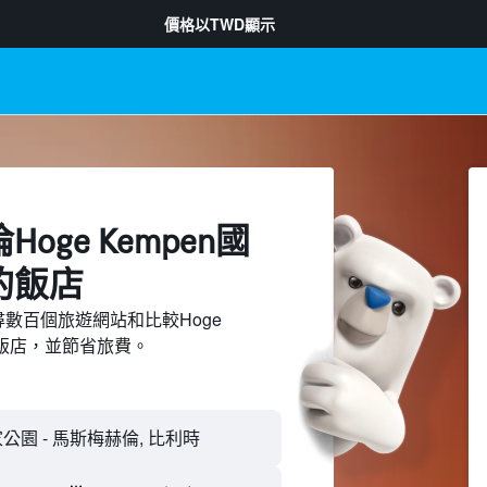
價格以
TWD
顯示
oge Kempen國
的飯店
d上搜尋數百個旅遊網站和比較Hoge
的飯店，並節省旅費。