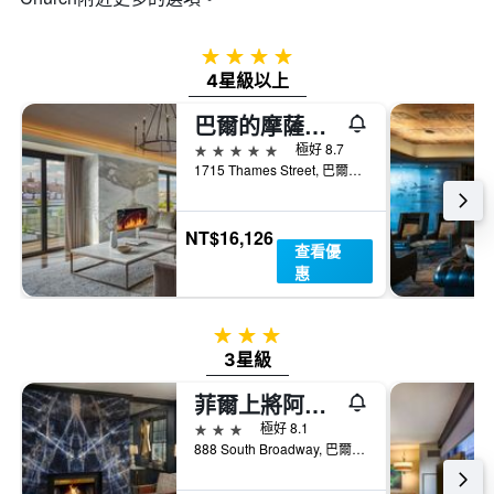
4星級
4星級以上
巴爾的摩薩加摩爾潘德里飯店
5星級
極好 8.7
1715 Thames Street, 巴爾的摩, MD, 美國
NT$16,126
查看優
惠
3星級
3星級
菲爾上將阿桑德連鎖酒店 - 巴爾的摩
3星級
極好 8.1
888 South Broadway, 巴爾的摩, MD, 美國