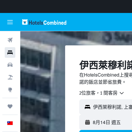
機票
飯店
伊西萊穆利
租車
在HotelsCombin
機＋酒
諾的飯店並節省旅費。
探索
2位旅客，1 間客房
旅程
8月14日 週五
中文