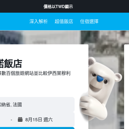
價格以
TWD
顯示
深入解析
超值飯店
住宿選擇
諾飯店
ed上搜尋數百個旅遊網站並比較伊西萊穆利
-
8月15日 週六