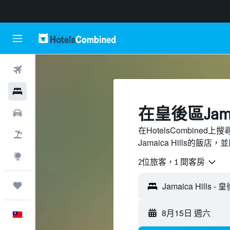
機票
飯店
​在皇後區Jama
租車
在HotelsCombine
機＋酒
Jamaica Hills的飯店
探索
2位旅客，1 間客房
旅程
8月15日 週六
中文