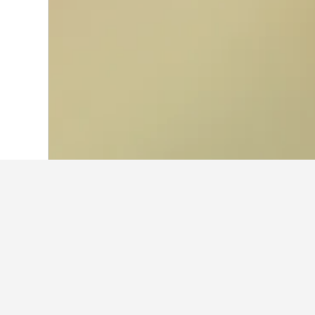
首頁
美國
1,006,985
紐約州
29,578
皇後區Jamaica 