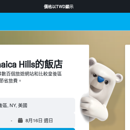
價格以
TWD
顯示
ica Hills​的飯店
d上搜尋數百個旅遊網站和比較皇後區
，並節省旅費。
-
8月16日 週日