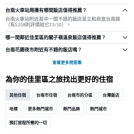
的
天
飯
台南火車站周邊有哪間飯店值得推薦？
內
店
找
類
台南火車站附近其中一間不錯的飯店是立和商旅台南館
到
別。
（有5,558則評價給它7.5/10）。
的
此
今
圖
哪一間鄰近佳里區的關子嶺溫泉飯店值得推薦？
晚
表
房
具
台南花園夜市附近有不錯的飯店嗎？
間
有
平
1
查看更多問答集
均
條
價
Y
格。
軸，
為你的佳里區之旅找出更好的住宿
顯
示
過
其他住宿
台南市住宿
台南市的分區
台灣飯店
去
三
地標
更多熱門城市
熱門品牌
熱門城市
天
內
找
預訂旅程所需的一切
到
的