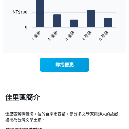
整
5
的
bars.
本
NT$100
週
以
末
下
0
每
圖
3-星級
4-星級
5-星級
1-星級
2-星級
間
表
客
End
顯
of
房
示
interactive
平
過
chart
均
去
價
三
尋找優惠
格
天
此
內
圖
依
表
星
具
級
有
評
佳里區簡介
1
等
條
彙
X
整
佳里區舊稱蕭壠，位於台南市西部，是許多文學家與詩人的故鄉，
軸，
的
被視為台灣文學重鎮。
顯
本
示
週