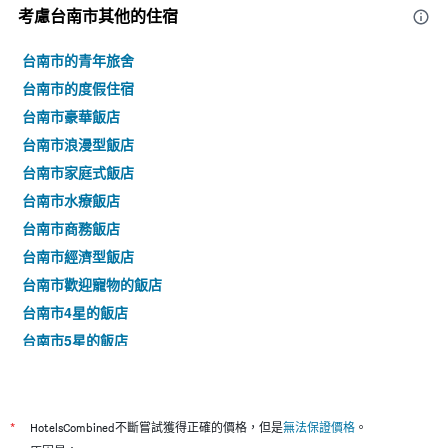
本
考慮台南市​其他的住宿
週
末
台南市的青年旅舍
房
間
台南市的度假住宿
平
台南市豪華飯店
均
台南市浪漫型飯店
價
格。
台南市家庭式飯店
台南市水療飯店
台南市商務飯店
台南市經濟型飯店
台南市歡迎寵物的飯店
台南市4星的飯店
台南市5星的飯店
*
HotelsCombined不斷嘗試獲得正確的價格，但是
無法保證價格
。