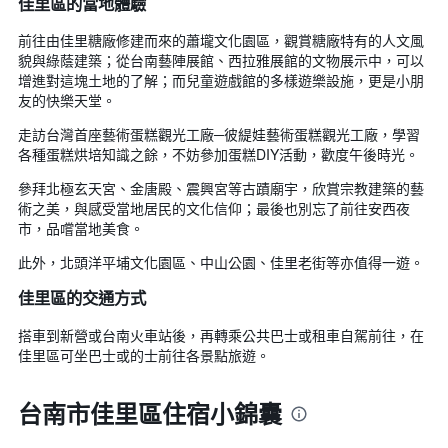
佳里區的當地體驗
按
末
星
客
前往由佳里糖廠修建而來的蕭壠文化園區，觀賞糖廠特有的人文風
級
房
貌與綠蔭建築；從台南藝陣展館、西拉雅展館的文物展示中，可以
分
平
增進對這塊土地的了解；而兒童遊戲館的多樣遊樂設施，更是小朋
類
均
友的快樂天堂。
的
價
飯
格
走訪台灣首座藝術蛋糕觀光工廠─彼緹娃藝術蛋糕觀光工廠，學習
店
此
各種蛋糕烘培知識之餘，不妨參加蛋糕DIY活動，歡度午後時光。
類
圖
別。
表
參拜北極玄天宮、金唐殿、震興宮等古蹟廟宇，欣賞宗教建築的藝
此
具
術之美，與感受當地居民的文化信仰；最後也別忘了前往安西夜
圖
有
市，品嚐當地美食。
表
1
具
條
此外，北頭洋平埔文化園區、中山公園、佳里老街等亦值得一遊。
有
X
1
佳里區的交通方式
軸，
條
顯
Y
搭車到新營或台南火車站後，再轉乘公共巴士或租車自駕前往，在
示
軸，
佳里區可坐巴士或的士前往各景點旅遊。
按
顯
星
示
級
台南市佳里區住宿小錦囊
過
分
去
類
三