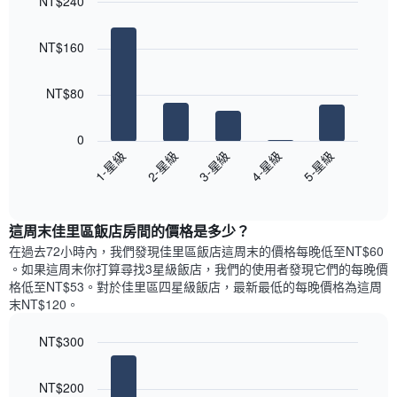
NT$240
Bar
Chart
graphic.
chart
NT$160
with
5
bars.
NT$80
以
下
0
圖
3-星級
4-星級
5-星級
1-星級
2-星級
表
End
顯
of
示
interactive
過
chart
這周末佳里區飯店​房間的價格是多少？
去
三
在過去72小時內，我們發現佳里區飯店​這周末的價格每晚低至NT$60​
天
。如果這周末你打算尋找3星級飯店，我們的使用者發現它們的每晚價
內
格低至NT$53​。對於佳里區四星級飯店​，最新最低的每晚價格為這周
依
末NT$120​。
星
級
NT$300
評
Bar
Chart
等
graphic.
chart
彙
NT$200
with