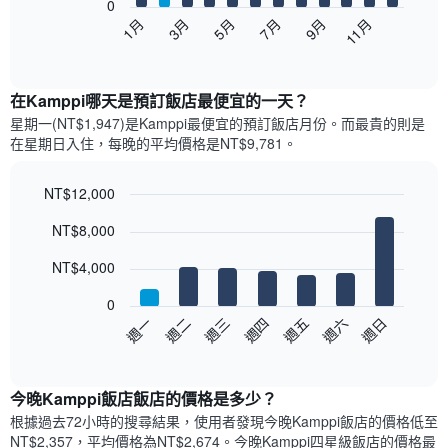
0
以
5月
11月
3月
9月
1月
7月
下
End
of
圖
interactive
表
chart
顯
在Kamppi哪天是預訂飯店最便宜的一天？
示
星期一(NT$1,947)是Kamppi​最便宜的預訂飯店月份。而最貴的則是
每
在星期日​入住，每晚的平均價格是NT$9,781​​。
個
月
的
NT$12,000
房
Bar
Chart
NT$8,000
間
graphic.
chart
with
平
7
NT$4,000
均
bars.
價
0
格
以
週三
週四
週五
週六
週日
週一
週二
此
下
End
圖
of
圖
表
interactive
表
chart
具
顯
今晚Kamppi飯店飯店的價格是多少？
有
示
1
根據過去72小時的搜尋結果，使用者發現今晚Kamppi飯店的價格低至
每
條
NT$2,357，平均價格為NT$2,674​。今晚Kamppi四星級飯店​的價格最