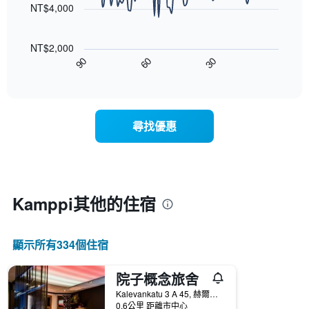
軸，
NT$4,000
的
顯
本
以
示
週
下
按
末
NT$2,000
圖
星
客
90
60
30
表
End
級
房
of
顯
分
interactive
平
示
chart
類
均
隨
的
價
著
飯
尋找優惠
格
入
店
此
住
類
圖
日
別。
表
期
此
具
接
圖
有
近，
Kamppi​其他的住宿
表
1
房
具
條
價
有
X
的
1
顯示所有334​個住宿
軸，
變
條
顯
化
Y
示
情
院子概念旅舍
軸，
按
況。
顯
Kalevankatu 3 A 45, 赫爾辛基, Uusimaa, 芬蘭
星
此
0.6公里 距離市中心
示