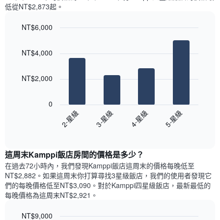
週
X
低從NT$2,873​起。
每
軸，
天
顯
NT$6,000
的
示
Bar
房
Chart
月
graphic.
chart
間
份
NT$4,000
with
平
此
4
均
bars.
圖
價
NT$2,000
表
格
具
以
此
有
下
0
圖
1
圖
2-星級
3-星級
4-星級
5-星級
表
條
表
具
End
Y
顯
of
有
軸，
示
interactive
1
顯
過
chart
條
這周末Kamppi飯店​房間的價格是多少？
示
去
X
平
三
在過去72小時內，我們發現Kamppi飯店​這周末的價格每晚低至
軸，
均
天
NT$2,882​。如果這周末你打算尋找3星級飯店，我們的使用者發現它
顯
價
內
們的每晚價格低至NT$3,090​。對於Kamppi四星級飯店​，最新最低的
示
格
依
每晚價格為這周末NT$2,921​。
一
星
週
級
NT$9,000
中
評