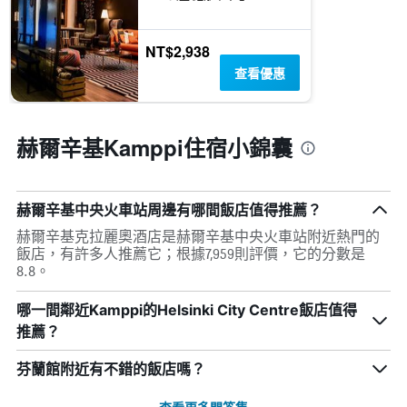
級
圖
過
分
表
去
類
有
三
NT$2,938
的
1
天
飯
查看優惠
個
內
店
X
找
類
軸，
到
別。
顯
的
此
赫爾辛基Kamppi住宿小錦囊
示
今
圖
距
晚
表
離
房
具
預
間
有
赫爾辛基中央火車站周邊有哪間飯店值得推薦？
訂
平
1
日
赫爾辛基克拉麗奧酒店是赫爾辛基中央火車站附近熱門的
均
條
期
飯店，有許多人推薦它；根據7,959則評價，它的分數是
價
Y
的
8.8。
格。
軸，
天
顯
數
哪一間鄰近Kamppi的Helsinki City Centre飯店值得
示
此
過
推薦？
圖
去
表
三
芬蘭館附近有不錯的飯店嗎？
具
天
有
內
1