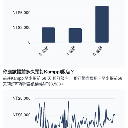
的
Bar
Chart
等
graphic.
chart
各
彙
NT$6,000
with
天
整
3
此
的
bars.
圖
本
NT$3,000
表
週
以
具
末
下
有
0
每
圖
1
3-星級
4-星級
5-星級
間
表
條
客
End
顯
Y
of
房
示
interactive
軸，
平
過
chart
顯
均
你應該提前多久預訂Kamppi飯店​？
去
示
價
三
前往Kamppi​至少提前 56 天 預訂飯店 ，即可節省費用。至少提前56​
房
格
天
天​預訂可獲得最低價格NT$3,583​。
間
此
內
的
圖
依
平
表
NT$8,000
星
均
具
級
Line
Chart
價
有
graphic.
chart
評
格
1
with
NT$6,000
等
90
條
彙
data
X
整
points.