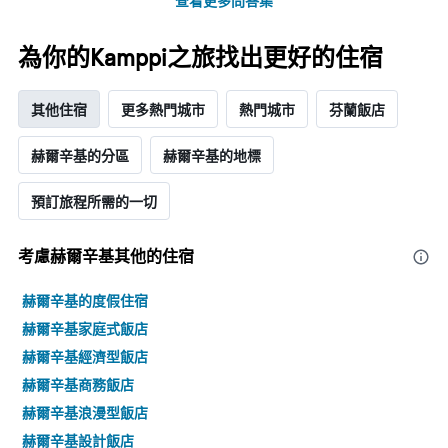
查看更多問答集
找
條
到
Y
的
為你的Kamppi之旅找出更好的住宿
軸，
本
顯
週
示
末
其他住宿
更多熱門城市
熱門城市
芬蘭飯店
房
房
間
間
的
赫爾辛基的分區
赫爾辛基的地標
平
平
均
均
價
預訂旅程所需的一切
價
格。
格
考慮赫爾辛基​其他的住宿
赫爾辛基的度假住宿
赫爾辛基家庭式飯店
赫爾辛基經濟型飯店
赫爾辛基商務飯店
赫爾辛基浪漫型飯店
赫爾辛基設計飯店