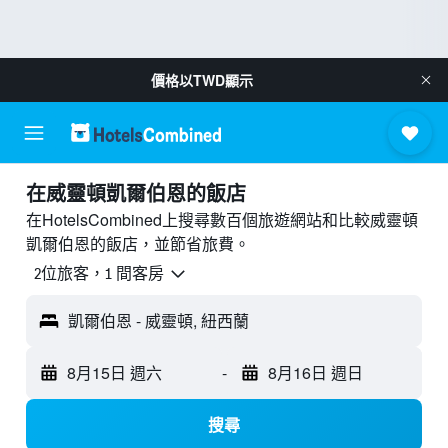
價格以
TWD
顯示
​在威靈頓凱爾伯恩​的飯店
在HotelsCombined上搜尋數百個旅遊網站和比較威靈頓
凱爾伯恩的飯店，並節省旅費。
2位旅客，1 間客房
凱爾伯恩 - 威靈頓, 紐西蘭
8月15日 週六
-
8月16日 週日
搜尋