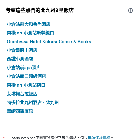
考慮這些熱門的北九州3星​飯店
小倉站前大和魯內酒店
東橫inn 小倉站新幹線口
Quintessa Hotel Kokura Comic & Books
小倉皇冠山酒店
西鐵小倉酒店
小倉站前apa酒店
小倉站南口超級酒店
東橫inn 小倉站南口
艾琳柯苦拉飯店
特多拉北九州酒店 - 北九州
黑崎西鐵旅館
黑崎康福特茵酒店
小倉皇冠飯店
小倉Recent飯店
*
HotelsCombined不斷嘗試獲得正確的價格，但是
無法保證價格
。