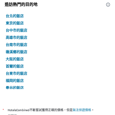
訂
格
造訪熱門的目的地
日
期
的
台北的飯店
天
東京的飯店
數
台中市的飯店
此
圖
高雄市的飯店
表
台南市的飯店
具
有
礁溪鄉的飯店
1
大阪的飯店
條
Y
首爾的飯店
軸，
台東市的飯店
顯
示
福岡的飯店
房
曼谷的飯店
間
的
嘉義市的飯店
平
魚池鄉的飯店
均
價
香港的飯店
*
HotelsCombined不斷嘗試獲得正確的價格，但是
無法保證價格
。
格