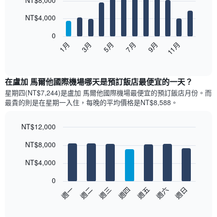
NT$8,000
chart
with
12
NT$4,000
bars.
0
以
5月
11月
3月
9月
1月
7月
下
End
of
圖
interactive
表
chart
顯
在盧加 馬爾他國際機場哪天是預訂飯店最便宜的一天？
示
星期四(NT$7,244)是盧加 馬爾他國際機場​最便宜的預訂飯店月份。而
每
最貴的則是在星期一​入住，每晚的平均價格是NT$8,588​​。
個
月
的
NT$12,000
房
Bar
Chart
NT$8,000
間
graphic.
chart
with
平
7
NT$4,000
均
bars.
價
0
格
以
週三
週四
週五
週六
週日
週一
週二
此
下
End
圖
of
圖
表
interactive
表
chart