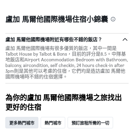
示
格
期
一
接
週
近，
盧加 馬爾他國際機場住宿小錦囊
中
房
的
價
各
的
天
變
盧加 馬爾他國際機場附近有哪些不錯的飯店？
此
化
圖
盧加 馬爾他國際機場有很多優質的飯店，其中一間是
情
表
Talbot House by Talbot & Bons，目前的評分是8.5。中隊基
況。
具
地飯店和Airport Accommodation Bedroom with Bathroom,
此
有
balcony, aircondition, self checkIn, 24 hours check-in after
圖
1
3pm則是其他可以考慮的住宿，它們均是造訪盧加 馬爾他
表
條
國際機場時不錯的住宿選擇。
有
Y
1
軸，
個
顯
X
為你的盧加 馬爾他國際機場之旅找出
示
軸，
房
更好的住宿
顯
間
示
的
距
平
更多熱門城市
熱門城市
預訂旅程所需的一切
離
均
預
價