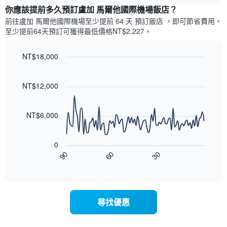
具
顯
你應該提前多久預訂盧加 馬爾他國際機場飯店​？
有
示
1
前往盧加 馬爾他國際機場​至少提前 64 天 預訂飯店 ，即可節省費用。
每
條
至少提前64​天​預訂可獲得最低價格NT$2,227​。
週
X
每
軸，
天
NT$18,000
顯
的
Line
示
Chart
房
graphic.
chart
月
with
間
NT$12,000
份
90
平
此
data
均
圖
points.
價
NT$6,000
表
格
具
以
此
有
下
圖
0
1
圖
表
30
90
60
條
表
End
具
Y
of
顯
有
interactive
軸，
示
chart
1
顯
隨
條
示
著
X
尋找優惠
平
入
軸，
均
住
顯
價
日