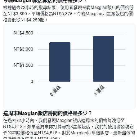
今晚Maxglan飯店飯店的價格是多少？
有
示
1
根據過去72小時的搜尋結果，使用者發現今晚Maxglan飯店的價格低
每
條
至NT$3,690，平均價格為NT$5,376​。今晚Maxglan四星級飯店​的價
週
X
格最低從NT$4,259​起。
每
軸，
天
顯
NT$4,500
的
示
Bar
房
Chart
月
graphic.
chart
間
份
NT$3,000
with
平
此
2
均
bars.
圖
價
NT$1,500
表
格
具
以
此
有
下
0
圖
1
圖
3-星級
4-星級
表
條
表
具
End
Y
顯
of
有
軸，
示
interactive
1
顯
過
chart
條
這周末Maxglan飯店​房間的價格是多少？
示
去
X
平
三
在過去72小時內，我們發現Maxglan飯店​這周末的價格每晚低至
軸，
均
天
NT$4,518​。如果這周末你打算尋找3星級飯店，我們的使用者發現它
顯
價
內
們的每晚價格低至NT$4,518​。對於Maxglan四星級飯店​，最新最低的
示
格
依
每晚價格為這周末NT$5,408​。