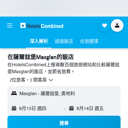
深入解析
超值飯店
住宿選擇
​在薩爾玆堡Maxglan​的飯店
在HotelsCombined上搜尋數百個旅遊網站和比較薩爾玆
堡Maxglan的飯店，並節省旅費。
2位旅客，1 間客房
Maxglan - 薩爾玆堡, 奧地利
8月13日 週四
-
8月14日 週五
搜尋