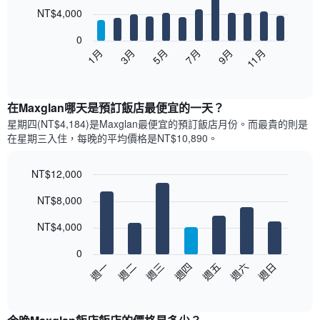
12
NT$4,000
bars.
0
以
5月
11月
3月
9月
1月
7月
下
End
of
圖
interactive
表
chart
顯
在Maxglan哪天是預訂飯店最便宜的一天？
示
星期四(NT$4,184)是Maxglan​最便宜的預訂飯店月份。而最貴的則是
每
在星期三​入住，每晚的平均價格是NT$10,890​​。
個
月
的
NT$12,000
房
Bar
Chart
NT$8,000
間
graphic.
chart
with
平
7
NT$4,000
均
bars.
價
0
格
以
週三
週四
週五
週六
週日
週一
週二
此
下
End
圖
of
圖
表
interactive
表
chart
具
顯