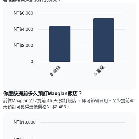
一
星
週
級
NT$6,000
中
評
的
Bar
Chart
等
graphic.
chart
各
彙
NT$4,000
with
天
整
2
此
的
bars.
圖
本
NT$2,000
表
週
以
具
末
下
有
0
每
圖
1
3-星級
4-星級
間
表
條
客
End
顯
Y
of
房
示
interactive
軸，
平
過
chart
顯
均
你應該提前多久預訂Maxglan飯店​？
去
示
價
三
前往Maxglan​至少提前 45 天 預訂飯店 ，即可節省費用。至少提前45​
房
格
天
天​預訂可獲得最低價格NT$2,453​。
間
此
內
的
圖
依
平
表
NT$18,000
星
均
具
級
Line
Chart
價
有
graphic.
chart
評
格
with