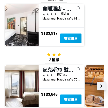
三
具
天
有
貪睡酒店 - 薩爾斯堡
內
1
4星級
極好 8.3
找
條
Maxglaner Hauptstraße 68, 薩爾玆堡, 薩爾茲堡州, 奧地利
到
Y
的
軸，
本
顯
週
NT$3,917
示
末
查看優惠
房
房
間
間
的
平
平
3星級
均
均
3星級
價
價
格。
格
麥克斯70 號酒店
3星級
極好 8.7
Maxglaner Hauptstraße 70, 薩爾玆堡, 薩爾茲堡州, 奧地利
NT$3,848
查看優惠