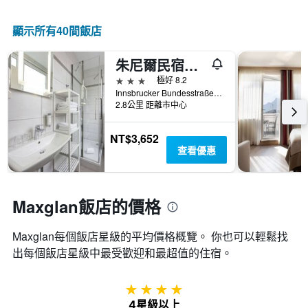
情
軸，
按
況。
顯
星
此
顯示所有40間飯店
示
級
圖
過
分
表
去
類
朱尼爾民宿酒店 - 薩爾斯堡
有
三
的
1
3星級
極好 8.2
天
飯
個
Innsbrucker Bundesstraße 49, 薩爾玆堡, 薩爾茲堡州, 奧地利
內
店
X
2.8公里 距離市中心
找
類
軸，
到
別。
顯
的
NT$3,652
此
示
今
查看優惠
圖
距
晚
表
離
房
具
預
間
有
訂
Maxglan飯店的價格
平
1
日
均
條
期
價
Y
Maxglan​每個飯店星級的平均價格概覽。 你也可以輕鬆找
的
格。
軸，
天
出每個飯店星級中最受歡迎和最超值的住宿。
顯
數
示
此
過
圖
4星級
去
表
4星級以上