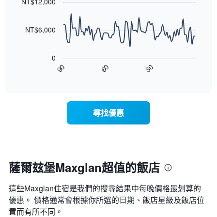
1
NT$12,000
等
90
條
彙
data
X
整
points.
軸，
NT$6,000
的
顯
本
以
示
週
下
按
末
0
圖
星
客
30
90
60
表
End
級
房
of
顯
分
interactive
平
示
chart
類
均
隨
的
價
著
飯
尋找優惠
格
入
店
此
住
類
圖
日
別。
表
期
此
具
接
圖
有
近，
薩爾玆堡Maxglan超值的飯店
表
1
房
具
條
價
有
X
這些Maxglan​住宿是我們的搜尋結果中每晚價格最划算的
的
1
軸，
變
優惠。 價格通常會根據你所選的日期、飯店星級及飯店位
條
顯
化
置而有所不同。
Y
示