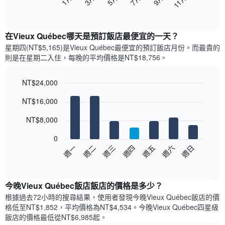
11月
下
End
of
圖
interactive
表
chart
顯
在Vieux Québec哪天是預訂飯店最便宜的一天？
示
星期四(NT$5,165)是Vieux Québec​最便宜的預訂飯店月份。而最貴的
每
則是在星期二​入住，每晚的平均價格是NT$18,756​​。
個
月
的
NT$24,000
房
Bar
Chart
NT$16,000
間
graphic.
chart
with
平
7
NT$8,000
均
bars.
價
0
格
以
週三
週四
週五
週六
週日
週一
週二
此
下
End
圖
of
圖
表
interactive
表
chart
具
顯
今晚Vieux Québec飯店飯店的價格是多少？
有
示
1
根據過去72小時的搜尋結果，使用者發現今晚Vieux Québec飯店的價
每
條
格低至NT$1,852，平均價格為NT$4,534​。今晚Vieux Québec四星級
週
X
飯店​的價格最低從NT$6,985​起。
每