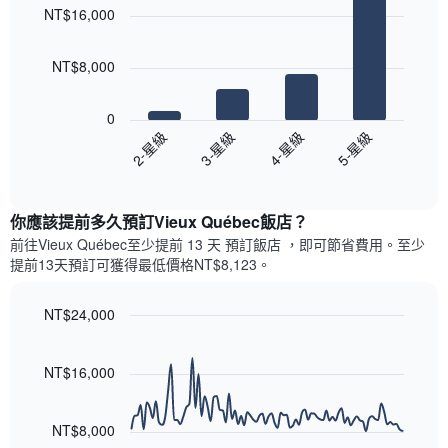
chart
各
彙
NT$16,000
with
天
整
4
此
的
bars.
圖
本
NT$8,000
表
週
以
具
末
下
有
0
每
圖
1
2-星級
3-星級
4-星級
5-星級
間
表
條
客
End
顯
Y
of
房
示
interactive
軸，
平
過
chart
顯
均
你應該提前多久預訂Vieux Québec飯店​？
去
示
價
三
前往Vieux Québec​至少提前 13 天 預訂飯店 ，即可節省費用。至少
房
格
天
提前13​天​預訂可獲得最低價格NT$8,123​。
間
此
內
的
圖
依
平
表
NT$24,000
星
均
具
級
Line
Chart
價
有
graphic.
chart
評
格
1
with
NT$16,000
等
90
條
彙
data
X
整
points.
軸，
NT$8,000
的
顯