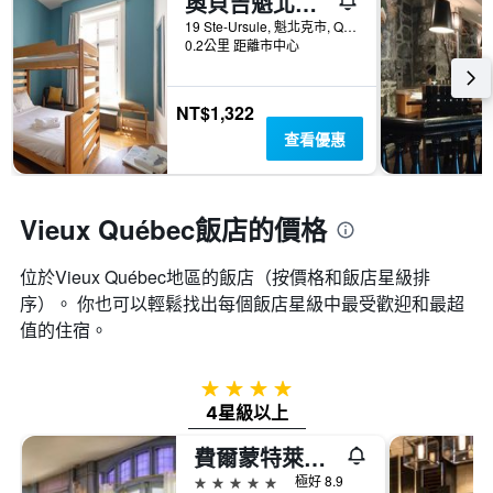
奧貝吉魁北克國際酒店 - 魁北克
Y
的
軸，
19 Ste-Ursule, 魁北克市, QC, 加拿大
本
0.2公里 距離市中心
顯
週
示
末
房
房
間
NT$1,322
間
的
查看優惠
平
平
均
均
價
價
格。
格
Vieux Québec飯店的價格
位於Vieux Québec​地區的飯店（按價格和飯店星級排
序）。 你也可以輕鬆找出每個飯店星級中最受歡迎和最超
值的住宿。
4星級
4星級以上
費爾蒙特萊沙托夫隆特納克酒店
5星級
極好 8.9