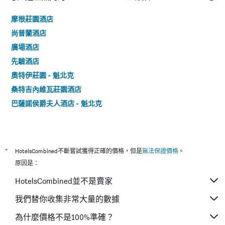
摩根莊園酒店
尚普蘭酒店
廣場酒店
先驗酒店
奧特伊莊園 - 魁北克
桑特吉內維瓦莊園酒店
巴薩諾侯爵夫人酒店 - 魁北克
*
HotelsCombined不斷嘗試獲得正確的價格，但是
無法保證價格
。
原因是：
HotelsCombined並不是賣家
我們替你收集非常大量的數據
為什麼價格不是100%準確？