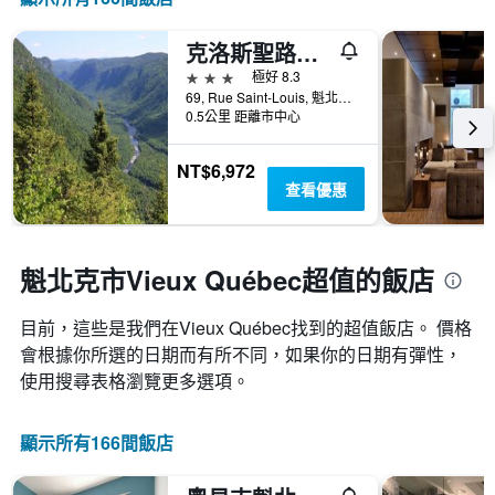
去
類
有
三
的
1
克洛斯聖路易斯酒店 - 魁北克
天
飯
個
內
店
3星級
極好 8.3
X
找
類
69, Rue Saint-Louis, 魁北克市, QC, 加拿大
軸，
到
別。
0.5公里 距離市中心
顯
的
此
示
今
圖
距
NT$6,972
晚
表
離
查看優惠
房
具
預
間
有
訂
平
1
日
均
條
期
魁北克市Vieux Québec超值的飯店
價
Y
的
格。
軸，
天
顯
目前，這些是我們在Vieux Québec找到的超值飯店。 價格
數
示
會根據你所選的日期而有所不同，如果你的日期有彈性，
此
過
圖
使用搜尋表格瀏覽更多選項。
去
表
三
具
天
有
顯示所有166間飯店
內
1
找
條
到