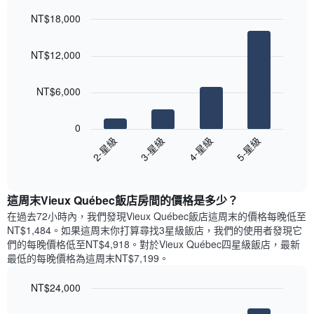
軸，
天
顯
NT$18,000
的
示
Bar
房
Chart
月
graphic.
chart
間
份
NT$12,000
with
平
此
4
均
bars.
圖
價
NT$6,000
表
格
具
以
此
有
下
0
圖
1
圖
2-星級
3-星級
4-星級
5-星級
表
條
表
具
End
Y
顯
of
有
軸，
示
interactive
1
顯
過
chart
條
這周末Vieux Québec飯店​房間的價格是多少？
示
去
X
平
三
在過去72小時內，我們發現Vieux Québec飯店​這周末的價格每晚低至
軸，
均
天
NT$1,484​。如果這周末你打算尋找3星級飯店，我們的使用者發現它
顯
價
內
們的每晚價格低至NT$4,918​。對於Vieux Québec四星級飯店​，最新
示
格
依
最低的每晚價格為這周末NT$7,199​。
一
星
週
級
NT$24,000
中
評
的
Bar
Chart
等
graphic.