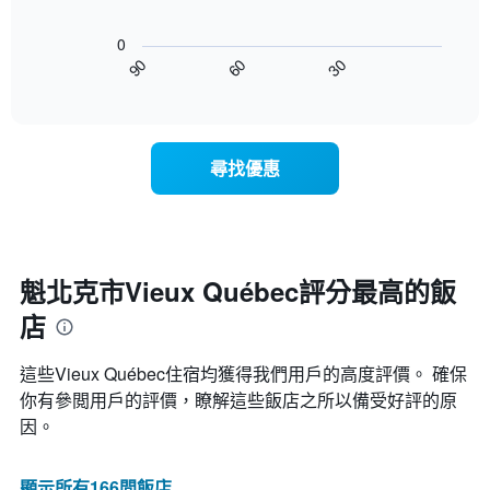
本
以
示
週
下
按
末
0
圖
星
客
30
90
60
表
End
級
房
of
顯
分
interactive
平
示
chart
類
均
隨
的
價
著
飯
尋找優惠
格
入
店
此
住
類
圖
日
別。
表
期
此
具
接
圖
有
近，
魁北克市Vieux Québec評分最高的飯
表
1
房
具
條
店
價
有
X
的
1
軸，
變
條
這些Vieux Québec​住宿均獲得我們用戶的高度評價。 確保
顯
化
Y
示
你有參閲用戶的評價，瞭解這些飯店之所以備受好評的原
情
軸，
按
因。
況。
顯
星
此
示
級
圖
過
分
顯示所有166間飯店
表