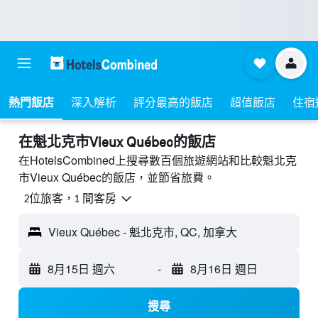
熱門飯店
深入解析
評分最高的飯店
超值飯店
住宿
​在魁北克市Vieux Québec​的飯店
在HotelsCombined上搜尋數百個旅遊網站和比較魁北克
市Vieux Québec的飯店，並節省旅費。
2位旅客，1 間客房
Vieux Québec - 魁北克市, QC, 加拿大
8月15日 週六
-
8月16日 週日
搜尋