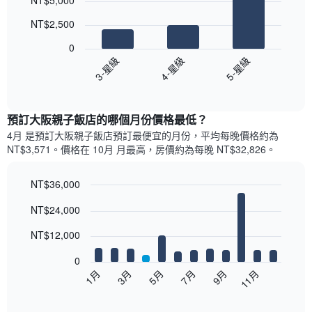
NT$5,000
graphic.
chart
with
NT$2,500
3
bars.
0
3-星級
4-星級
5-星級
以
下
End
of
圖
interactive
表
chart
顯
預訂大阪親子飯店的哪個月份價格最低？
示
4月 是預訂大阪親子飯店預訂最便宜的月份，平均每晚價格約為
過
NT$3,571。價格在 10月 月最高，房價約為每晚 NT$32,826。
去
三
天
NT$36,000
內
Bar
Chart
NT$24,000
依
graphic.
chart
with
星
12
NT$12,000
級
bars.
評
0
等
以
5月
11月
3月
9月
7月
1月
彙
下
End
整
of
圖
的
interactive
表