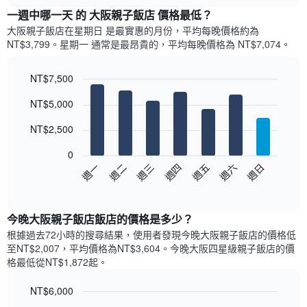
chart
雙
顯
一週中哪一天 的 大阪親子飯店 價格最低？
人
示
房
大阪親子飯店​在星期日 是最實惠的月份，平均每晚價格約為
每
平
NT$3,799。星期一 通常是最昂貴的，平均每晚價格為 NT$7,074。
個
均
月
價
的
NT$7,500
格
房
Bar
此
Chart
NT$5,000
間
graphic.
chart
圖
with
平
表
7
NT$2,500
均
具
bars.
價
有
0
格
1
以
週日
週四
週一
週五
週二
週六
週三
此
條
下
End
圖
X
of
圖
表
interactive
軸，
表
chart
具
顯
顯
今晚大阪親子飯店飯店的價格是多少？
有
示
示
1
根據過去72小時的搜尋結果，使用者發現今晚大阪親子飯店的價格低
按
每
條
至NT$2,007，平均價格為NT$3,604​。今晚大阪四星級親子飯店​的價
星
週
X
格最低從NT$1,872​起。
級
每
軸，
分
天
顯
類
NT$6,000
的
示
的
Bar
Chart