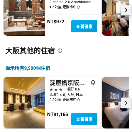
3-chome-2-6 Azuchimachi Chuo Ward, 大阪, 日本
1
內
店
1.5公里 距離市中心
個
找
類
X
到
別。
軸，
的
NT$972
此
顯
今
查看優惠
圖
示
晚
表
距
房
具
離
間
有
預
大阪​其他的住宿
平
1
訂
均
條
日
價
Y
期
格。
軸，
顯示所有9,990​個住宿
的
顯
天
示
數
淀屋橋京阪酒店
過
此
去
3星級
極好 8.6
圖
三
北濱2-4-6, 大阪, 日本
表
2.3公里 距離市中心
天
具
內
有
找
NT$1,166
1
到
查看優惠
條
的
Y
本
軸，