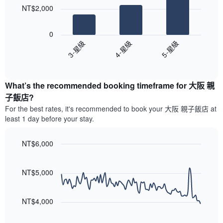
的
圖
本
NT$2,000
平
表
週
以
均
具
末
下
價
有
0
每
圖
格
1
3-星級
4-星級
5-星級
間
表
條
客
End
顯
Y
of
房
示
interactive
軸，
平
過
chart
顯
均
What’s the recommended booking timeframe for 大阪 親
去
示
價
三
子飯店?
房
格
天
For the best rates, it's recommended to book your 大阪 親子飯店 at
間
此
內
的
least 1 day before your stay.
圖
依
平
表
星
均
具
級
NT$6,000
價
有
評
Line
格
Chart
1
等
graphic.
chart
條
彙
with
NT$5,000
X
90
整
data
軸，
的
points.
顯
本
NT$4,000
示
週
以
按
末