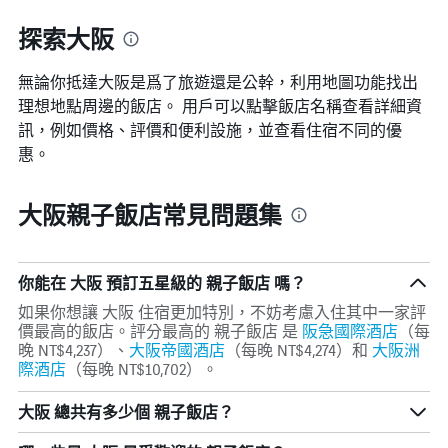
週
顯
末
探索大阪
示
房
房
間
間
無論你抵達大阪​是爲了旅遊還是公幹，利用地圖功能找出
平
的
均
理想地點周邊的飯店。 用戶可以點擊飯店名稱查看詳細資
平
價
訊，例如價格、評價和便利設施，並查看住宿不同的優
均
格。
價
惠。
格
大阪親子飯店常見問題集
你能在 大阪 預訂五星級的 親子飯店 嗎？
如果你想讓 大阪 住宿更加特別，不妨考慮入住其中一家評
價最高的飯店。評分最高的 親子飯店 是
阪急國際酒店
（每
晚 NT$4,237）、
大阪帝國酒店
（每晚 NT$4,274）和
大阪洲
際酒店
（每晚 NT$10,702）​。
大阪 總共有多少個 親子飯店？