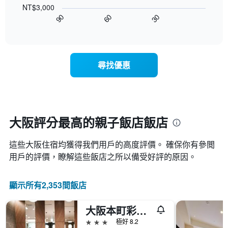
下
星
客
NT$3,000
圖
級
房
90
60
30
表
End
分
平
of
顯
類
均
interactive
示
的
chart
價
隨
飯
格
著
店
此
尋找優惠
入
類
圖
住
別。
表
日
此
具
期
圖
有
接
表
1
近，
具
大阪評分最高的親子飯店​飯店
條
房
有
X
價
1
軸，
這些大阪​住宿均獲得我們用戶的高度評價。 確保你有參閲
的
條
顯
變
用戶的評價，瞭解這些飯店之所以備受好評的原因。
Y
示
化
軸，
按
情
顯
星
顯示所有2,353間飯店
況。
示
級
此
過
分
圖
去
類
大阪本町彩鴻酒店
表
三
的
3星級
極好 8.2
有
天
飯