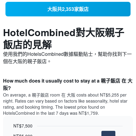
大阪共2,353家飯店
HotelCombined對大阪​親子
飯店的見解
使用我們的HotelsCombined數據驅動貼士，幫助你找到下一
個在大阪的親子飯店。
How much does it usually cost to stay at a 親子飯店 在 大
阪?
On average, a 親子飯店 room 在 大阪 costs about NT$5,255 per
night. Rates can vary based on factors like seasonality, hotel star
rating, and booking timing. The lowest price found on
HotelsCombined in the last 7 days was NT$1,759.
NT$7,500
Bar
Chart