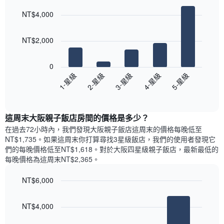
房
月
酒
graphic.
chart
間
份
NT$4,000
with
店
平
此
5
類
均
bars.
圖
別。
價
NT$2,000
表
此
格
具
以
圖
此
有
下
表
0
圖
1
圖
具
3-星級
5-星級
2-星級
4-星級
1-星級
表
條
表
有
具
End
Y
顯
1
of
有
軸，
示
條
interactive
1
顯
過
chart
Y
條
這周末大阪親子飯店​房間的價格是多少？
示
去
軸，
X
平
三
在過去72小時內，我們發現大阪親子飯店​這周末的價格每晚低至
顯
軸，
均
天
NT$1,735​。如果這周末你打算尋找3星級飯店，我們的使用者發現它
示
顯
價
內
們的每晚價格低至NT$1,618​。對於大阪四星級親子飯店​，最新最低的
過
示
格
依
去
每晚價格為這周末NT$2,365​。
一
星
三
週
級
天
NT$6,000
中
評
內
的
Bar
Chart
等
雙
graphic.
chart
各
彙
NT$4,000
人
with
天
整
房
3
此
的
bars.