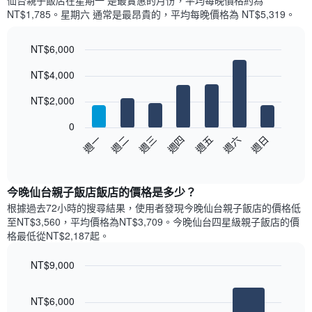
仙台親子飯店​在星期一 是最實惠的月份，平均每晚價格約為
每
平
NT$1,785。星期六 通常是最昂貴的，平均每晚價格為 NT$5,319。
個
均
月
價
的
NT$6,000
格
房
Bar
此
Chart
NT$4,000
間
graphic.
chart
圖
with
平
表
7
NT$2,000
均
具
bars.
價
有
0
格
1
以
週日
週四
週一
週五
週二
週六
週三
此
條
下
End
圖
X
of
圖
表
interactive
軸，
表
chart
具
顯
顯
今晚仙台親子飯店飯店的價格是多少？
有
示
示
1
根據過去72小時的搜尋結果，使用者發現今晚仙台親子飯店的價格低
按
每
條
至NT$3,560，平均價格為NT$3,709​。今晚仙台四星級親子飯店​的價
星
週
X
格最低從NT$2,187​起。
級
每
軸，
分
天
顯
類
NT$9,000
的
示
的
Bar
房
Chart
月
酒
graphic.
chart
間
份
NT$6,000
with
店
平