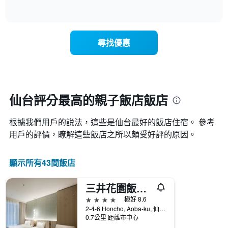
平
of
顯
類
均
interactive
示
的
chart
價
隨
飯
格
著
店
此
尋找優惠
入
類
圖
住
別。
表
日
此
具
期
圖
有
接
表
1
近，
具
仙台評分最高的親子飯店​飯店
條
房
有
X
價
1
軸，
根據我們用戶的説法，這些是仙台最好的飯店住宿。 參考
的
條
顯
變
用戶的評價，瞭解這些飯店之所以頗受好評的原因。
Y
示
化
軸，
按
情
顯
星
顯示所有43間飯店
況。
示
級
此
過
分
圖
去
類
三井花園飯店仙台
表
三
的
4星級
極好 8.6
有
天
飯
2-4-6 Honcho, Aoba-ku, 仙台, 日本
1
內
店
0.7公里 距離市中心
個
找
類