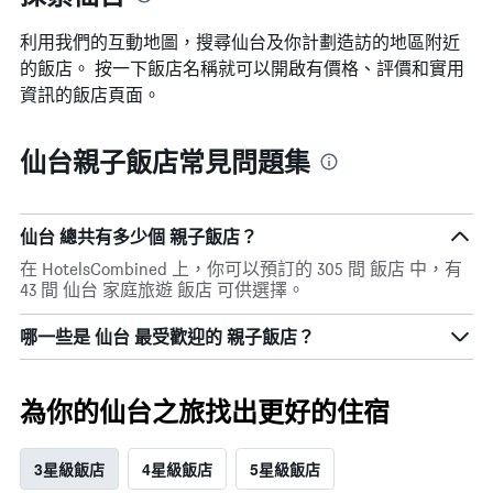
房
間
間
利用我們的互動地圖，搜尋仙台​及你計劃造訪的地區附近
平
的
均
的飯店。 按一下飯店名稱就可以開啟有價格、評價和實用
平
價
資訊的飯店頁面。
均
格。
價
格
仙台親子飯店常見問題集
仙台 總共有多少個 親子飯店？
在 HotelsCombined 上，你可以預訂的 305 間 飯店 中，有
43 間 仙台 家庭旅遊 飯店 可供選擇。
哪一些是 仙台 最受歡迎的 親子飯店？
為你的仙台之旅找出更好的住宿
3星級飯店
4星級飯店
5星級飯店