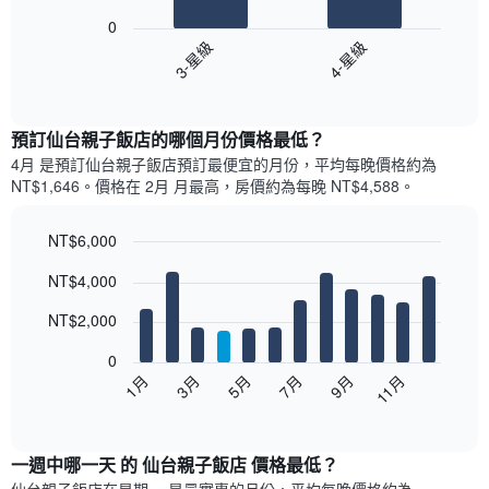
bars.
0
3-星級
4-星級
以
下
End
of
圖
interactive
表
chart
顯
預訂仙台親子飯店的哪個月份價格最低？
示
4月 是預訂仙台親子飯店預訂最便宜的月份，平均每晚價格約為
過
NT$1,646。價格在 2月 月最高，房價約為每晚 NT$4,588。
去
三
天
NT$6,000
內
Bar
Chart
NT$4,000
依
graphic.
chart
with
星
12
NT$2,000
級
bars.
評
0
等
以
1月
3月
5月
7月
9月
11月
彙
下
End
整
of
圖
的
interactive
表
chart
雙
顯
一週中哪一天 的 仙台親子飯店 價格最低？
人
示
房