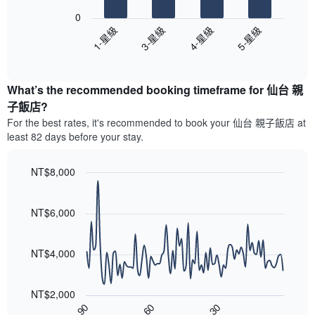
具
末
下
價
有
0
每
圖
格
1
1-星級
3-星級
4-星級
5-星級
間
表
條
客
End
顯
Y
of
房
示
interactive
軸，
平
過
chart
顯
均
What’s the recommended booking timeframe for 仙台 親
去
示
價
三
子飯店?
房
格
天
For the best rates, it's recommended to book your 仙台 親子飯店 at
間
此
內
的
least 82 days before your stay.
圖
依
平
表
星
均
具
級
NT$8,000
價
有
評
Line
格
Chart
1
等
graphic.
chart
條
彙
with
NT$6,000
X
90
整
data
軸，
的
points.
顯
本
NT$4,000
示
週
以
按
末
下
星
客
NT$2,000
圖
級
房
90
60
30
表
End
分