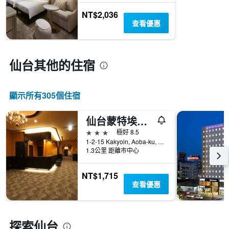
X
到
別。
軸，
的
NT$2,036
此
顯
今
查看優惠
圖
示
晚
表
距
房
具
離
間
有
預
仙台​其他的住宿
平
1
訂
均
條
日
價
Y
期
格。
軸，
顯示所有305​個住宿
的
顯
天
示
數
仙台蒙特埃馬納酒店
過
此
去
3星級
極好 8.5
圖
三
1-2-15 Kakyoin, Aoba-ku, 仙台, 日本
表
1.3公里 距離市中心
天
具
內
有
找
NT$1,715
1
到
查看優惠
條
的
Y
本
軸，
週
顯
末
探索仙台
示
房