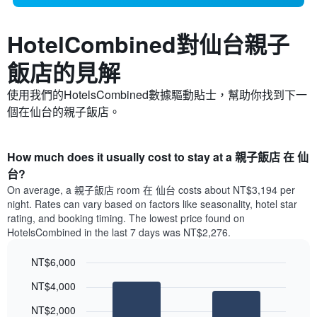
HotelCombined對仙台​親子
飯店的見解
使用我們的HotelsCombined數據驅動貼士，幫助你找到下一
個在仙台的親子飯店。
How much does it usually cost to stay at a 親子飯店 在 仙
台?
On average, a 親子飯店 room 在 仙台 costs about NT$3,194 per
night. Rates can vary based on factors like seasonality, hotel star
rating, and booking timing. The lowest price found on
HotelsCombined in the last 7 days was NT$2,276.
NT$6,000
Bar
Chart
NT$4,000
graphic.
chart
with
NT$2,000
2