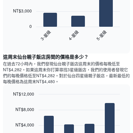
此
3
類
均
bars.
圖
別。
價
NT$3,000
表
此
格
具
以
圖
此
有
下
表
0
圖
1
圖
具
3-星級
4-星級
5-星級
表
條
表
有
具
End
Y
顯
1
of
有
軸，
示
條
interactive
1
顯
過
chart
Y
條
這周末仙台親子飯店​房間的價格是多少？
示
去
軸，
X
平
三
在過去72小時內，我們發現仙台親子飯店​這周末的價格每晚低至
顯
軸，
均
天
NT$4,282​。如果這周末你打算尋找3星級飯店，我們的使用者發現它
示
顯
價
內
們的每晚價格低至NT$4,282​。對於仙台四星級親子飯店​，最新最低的
過
示
格
依
去
每晚價格為這周末NT$4,480​。
一
星
三
週
級
天
NT$12,000
中
評
內
的
Bar
Chart
等
雙
graphic.
chart
各
彙
NT$8,000
人
with
天
整
房
4
此
的
bars.
的
圖
本
NT$4,000
平
表
週
以
均