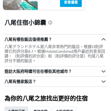
查看優惠
八尾住宿小錦囊
八尾有哪些飯店值得推薦？
八尾グランドホテル是八尾非常熱門的飯店，根據13則評
價它的評分是8.7。根據HotelsCombined用戶最近的意見回
饋，（則評價的評分是）和（則評價的評分是）均是八尾
評分不錯的飯店。
造訪大阪府​時還可住在哪些其他城市？
八尾​有幾家飯店？
為你的八尾之旅找出更好的住宿