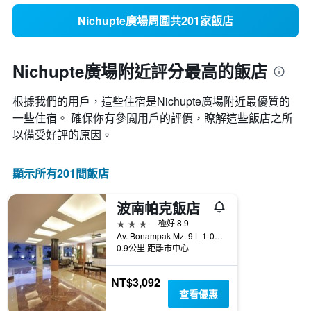
Nichupte廣場周圍共201家飯店
Nichupte廣場附近評分最高的飯店
根據我們的用戶，這些住宿是Nichupte廣場​附近最優質的
一些住宿。 確保你有參閲用戶的評價，瞭解這些飯店之所
以備受好評的原因。
顯示所有201間飯店
波南帕克飯店
3星級
極好 8.9
Av. Bonampak Mz. 9 L 1-01 Int. 225 S.M., Cancun/坎康, 金塔納羅奧, 墨西哥
0.9公里 距離市中心
NT$3,092
查看優惠