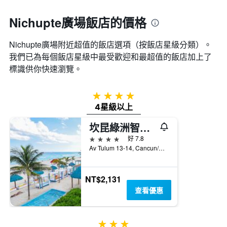
Nichupte廣場飯店的價格
Nichupte廣場附近超值的飯店選項（按飯店星級分類）。
我們已為每個飯店星級中最受歡迎和最超值的飯店加上了
標識供你快速瀏覽。
4星級
4星級以上
坎昆綠洲智慧飯店
4星級
好 7.8
Av Tulum 13-14, Cancun/坎康, 金塔納羅奧, 墨西哥
NT$2,131
查看優惠
3星級