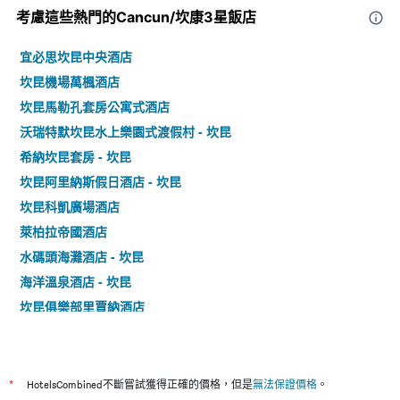
考慮這些熱門的Cancun/坎康3星​飯店
宜必思坎昆中央酒店
坎昆機場萬楓酒店
坎昆馬勒孔套房公寓式酒店
沃瑞特默坎昆水上樂園式渡假村 - 坎昆
希納坎昆套房 - 坎昆
坎昆阿里納斯假日酒店 - 坎昆
坎昆科凱廣場酒店
萊柏拉帝國酒店
水碼頭海灘酒店 - 坎昆
海洋溫泉酒店 - 坎昆
坎昆俱樂部里賈納酒店
卡維亞酒店
坎昆加勒比國際酒店
法蘭達酒店帝國拉古納海灘別墅酒店 - 坎昆
*
HotelsCombined不斷嘗試獲得正確的價格，但是
無法保證價格
。