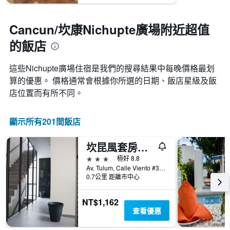
Cancun/坎康Nichupte廣場附近超值
的飯店
這些Nichupte廣場​住宿是我們的搜尋結果中每晚價格最划
算的優惠。 價格通常會根據你所選的日期、飯店星級及飯
店位置而有所不同。
顯示所有201間飯店
坎昆風套房飯店
3星級
極好 8.8
Av. Tulum, Calle Viento #34, Cancun/坎康, 金塔納羅奧, 墨西哥
0.7公里 距離市中心
NT$1,162
查看優惠