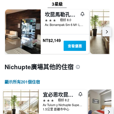
3星級
坎昆馬勒孔套房公寓式酒店
3星級
極好 8.0
Av. Bonampak Sm 6 M1 L1, Cancun/坎康, 金塔納羅奧, 墨西哥
NT$2,149
查看優惠
Nichupte廣場​其他的住宿
顯示所有201​個住宿
宜必思坎昆中央酒店
3星級
極好 8.2
Av Tulum y Nichupte Supermanzana 11 M2 L3, Cancun/坎康, 金塔納羅奧, 墨西哥
1.5公里 距離市中心