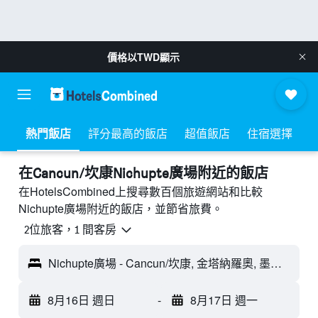
價格以
TWD
顯示
熱門飯店
評分最高的飯店
超值飯店
住宿選擇
​在Cancun/坎康Nichupte廣場附近​的飯店
在HotelsCombined上搜尋數百個旅遊網站和比較
Nichupte廣場附近的飯店，並節省旅費。
2位旅客，1 間客房
Nichupte廣場 - Cancun/坎康, 金塔納羅奧, 墨西哥
8月16日 週日
-
8月17日 週一