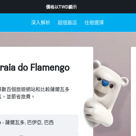
價格以
TWD
顯示
深入解析
超值飯店
住宿選擇
a do Flamengo​
d上搜尋數百個旅遊網站和比較薩爾瓦多
o的飯店，並節省旅費。