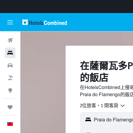
機票
飯店
​在薩爾瓦多Prai
租車
的飯店
機＋酒
在HotelsCombine
探索
Praia do Flameng
2位旅客，1 間客房
旅程
中文