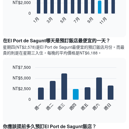
12
NT$2,000
bars.
0
以
1月
3月
5月
7月
9月
11月
下
End
of
圖
interactive
表
chart
顯
在El Port de Sagunt哪天是預訂飯店最便宜的一天？
示
星期四(NT$2,578)是El Port de Sagunt​最便宜的預訂飯店月份。而最
每
貴的則是在星期三​入住，每晚的平均價格是NT$6,188​​。
個
月
的
NT$7,500
房
Bar
Chart
NT$5,000
間
graphic.
chart
with
平
7
NT$2,500
均
bars.
價
0
格
以
週日
週四
週一
週五
週二
週六
週三
此
下
End
圖
of
圖
表
interactive
表
chart
具
顯
你應該提前多久預訂El Port de Sagunt飯店​？
有