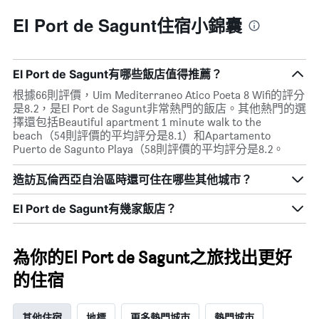
接
週
近，
El Port de Sagunt住宿小錦囊
中
房
的
價
各
的
天
變
El Port de Sagunt有哪些飯店值得推薦？
此
化
圖
根據66則評價，Uim Mediterraneo Atico Poeta 8 Wifi的評分
情
表
是8.2，是El Port de Sagunt非常熱門的飯店。其他熱門的選
況。
具
擇還包括Beautiful apartment 1 minute walk to the
此
有
beach（54則評價的平均評分是8.1）和Apartamento
圖
1
Puerto de Sagunto Playa（58則評價的平均評分是8.2。
表
條
有
Y
造訪瓦倫西亞自治區​時還可住在哪些其他城市？
1
軸，
個
顯
X
El Port de Sagunt​有幾家飯店？
示
軸，
房
顯
間
示
的
為你的El Port de Sagunt之旅找出更好
距
平
離
的住宿
均
預
價
訂
格
日
其他住宿
地標
更多熱門城市
熱門城市