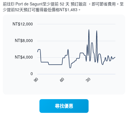
示
1
前往El Port de Sagunt​至少提前 52 天 預訂飯店 ，即可節省費用。至
每
條
少提前52​天​預訂可獲得最低價格NT$1,483​。
週
X
每
軸，
天
NT$12,000
顯
的
Line
示
Chart
房
graphic.
chart
月
with
間
NT$8,000
份
90
平
此
data
均
圖
points.
價
NT$4,000
表
格
具
以
此
有
下
圖
0
1
圖
表
30
90
60
條
表
End
具
Y
of
顯
有
interactive
軸，
示
chart
1
顯
隨
條
示
著
X
尋找優惠
平
入
軸，
均
住
顯
價
日
示
格
期
一