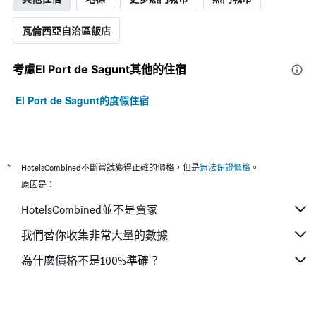
期
的
瓦倫西亞自治區飯店
天
數
此
考慮El Port de Sagunt​其他的住宿
圖
表
El Port de Sagunt的度假住宿
具
有
1
條
Y
*
HotelsCombined不斷嘗試獲得正確的價格，但是
無法保證價格
。
軸，
顯
原因是：
示
HotelsCombined並不是賣家
房
間
我們替你收集非常大量的數據
的
平
為什麼價格不是100%準確？
均
價
格