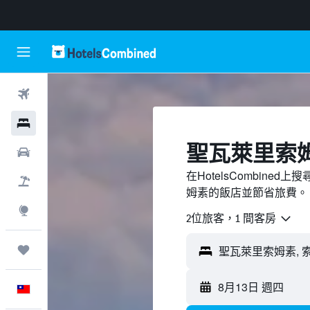
機票
飯店
聖瓦萊里索
租車
在HotelsCombin
機＋酒
姆素的飯店並節省旅費。
探索
2位旅客，1 間客房
旅程
8月13日 週四
中文