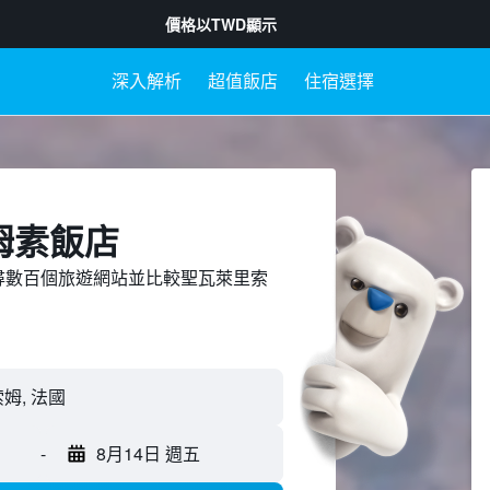
價格以
TWD
顯示
深入解析
超值飯店
住宿選擇
姆素飯店
ed上搜尋數百個旅遊網站並比較聖瓦萊里索
-
8月14日 週五