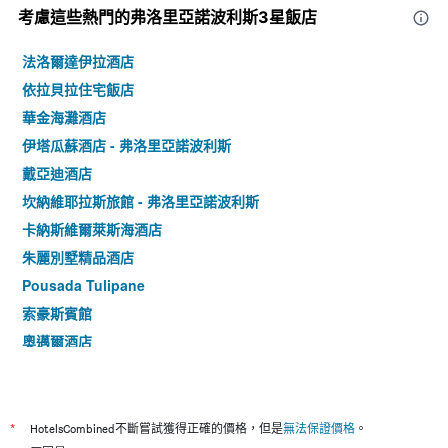
考慮這些熱門的弗洛里亞諾波利斯3星​飯店
法洛爾達伊拉酒店
依拉貝拉住宅飯店
華金海灘酒店
伊塔瓜蘇酒店 - 弗洛里亞諾波利斯
戴亞迪酒店
坎納維耶拉斯旅館 - 弗洛里亞諾波利斯
卡納斯維爾萊斯海酒店
朱麗別墅精品酒店
Pousada Tulipane
索豪斯賓館
奧邁爾酒店
海豚旅館
英格雷斯天堂酒店 - 弗洛里亞諾波利斯
普拉亞英格勒斯格納尼斯酒店 - 弗洛里亞諾波利斯
*
HotelsCombined不斷嘗試獲得正確的價格，但是
無法保證價格
。