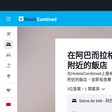
機票
飯店
​在阿巴而拉格艾納
租車
附近​的飯店
機＋酒
在HotelsCombined上搜
探索
附近的飯店，並節省旅費
2位旅客，1 間客房
旅程
中文