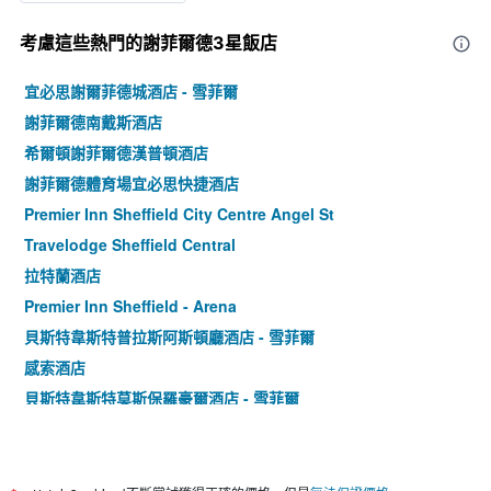
考慮這些熱門的謝菲爾德3星​飯店
宜必思謝爾菲德城酒店 - 雪菲爾
謝菲爾德南戴斯酒店
希爾頓謝菲爾德漢普頓酒店
謝菲爾德體育場宜必思快捷酒店
Premier Inn Sheffield City Centre Angel St
Travelodge Sheffield Central
拉特蘭酒店
Premier Inn Sheffield - Arena
貝斯特韋斯特普拉斯阿斯頓廳酒店 - 雪菲爾
感索酒店
貝斯特韋斯特莫斯保羅豪爾酒店 - 雪菲爾
Premier Inn Sheffield Cc St Marys Gate
謝菲爾德市中心智選假日飯店 - IHG 旗下飯店
謝菲爾德米多霍爾旅遊旅館 - 雪菲爾