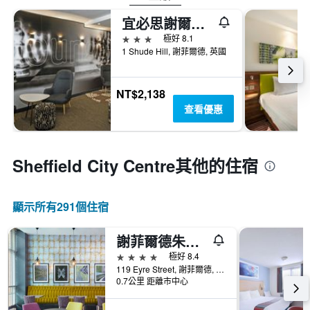
宜必思謝爾菲德城酒店 - 雪菲爾
3星級
極好 8.1
1 Shude Hill, 謝菲爾德, 英國
NT$2,138
查看優惠
Sheffield City Centre​其他的住宿
顯示所有291​個住宿
謝菲爾德朱麗斯酒店
4星級
極好 8.4
119 Eyre Street, 謝菲爾德, 英國
0.7公里 距離市中心