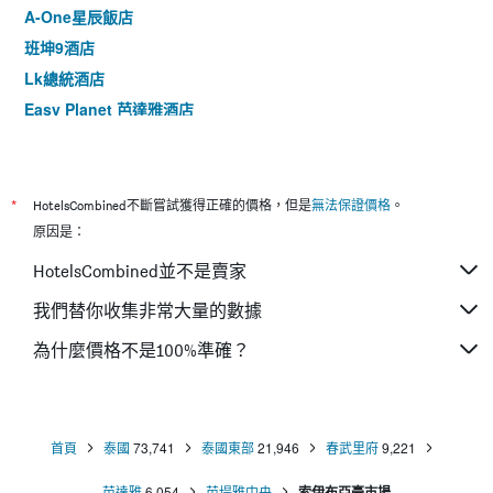
A-One星辰飯店
班坤9酒店
Lk總統酒店
Easy Planet 芭達雅酒店
艾世娜住宅酒店
芭堤雅陽光飯店
芭提雅宜必思酒店
*
HotelsCombined不斷嘗試獲得正確的價格，但是
無法保證價格
。
芭堤雅王朝酒店
原因是：
芭堤雅藍天酒店
HotelsCombined並不是賣家
芭堤雅彩鴻酒店
我們替你收集非常大量的數據
四月套房公寓
為什麼價格不是100%準確？
芭堤雅三月酒店
陽光翠湖旅館
首頁
泰國
73,741
泰國東部
21,946
春武里府
9,221
芭達雅
6,054
芭堤雅中央
索伊布亞豪市場