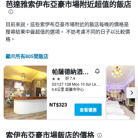
芭達雅索伊布亞豪市場附近超值的飯店
目前來説，這些索伊布亞豪市場​附近的​飯店每晚的價格是
搜尋結果中最超值的選項。 不妨考慮不同的日子以比較價
格。
顯示所有805間飯店
帕薩德納酒店 - 芭堤雅
2星級
好 7.4
33/127-128 Moo 10 Soi Lk Metro Nongprue, 芭達雅, 泰國
0.6公里 距離市中心
NT$323
查看優惠
索伊布亞豪市場飯店的價格