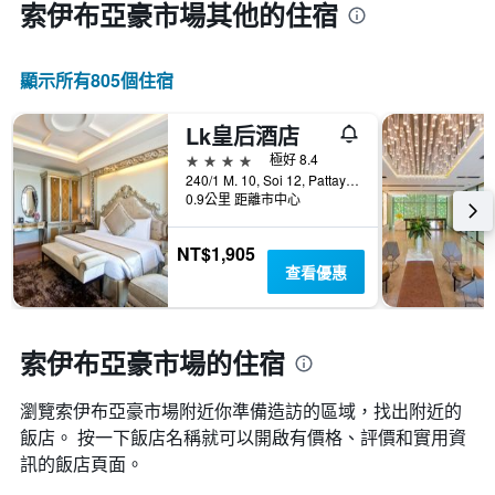
索伊布亞豪市場​其他的住宿
顯示所有805​個住宿
Lk皇后酒店
4星級
極好 8.4
240/1 M. 10, Soi 12, Pattaya Beach Road, 芭達雅, 泰國
0.9公里 距離市中心
NT$1,905
查看優惠
索伊布亞豪市場的住宿
瀏覽索伊布亞豪市場​附近你準備造訪的區域，找出附近的
飯店。 按一下飯店名稱就可以開啟有價格、評價和實用資
訊的飯店頁面。