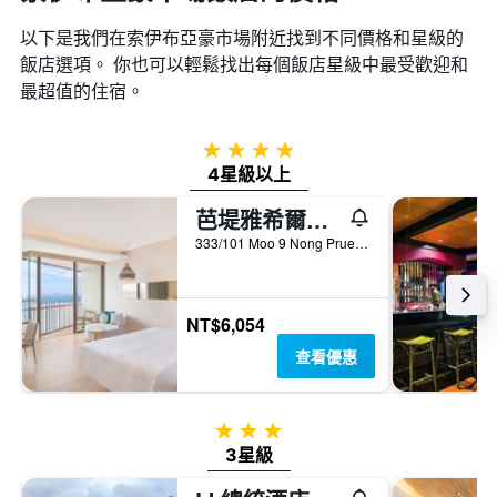
以下是我們在索伊布亞豪市場​附近找到不同價格和星級的
飯店選項。 你也可以輕鬆找出每個飯店星級中最受歡迎和
最超值的住宿。
4星級
4星級以上
芭堤雅希爾頓酒店
333/101 Moo 9 Nong Prue, 芭達雅, 泰國
NT$6,054
查看優惠
3星級
3星級