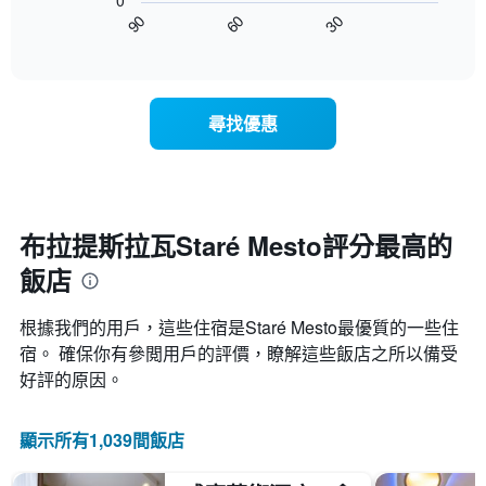
0
圖
星
客
30
90
60
表
End
級
房
of
顯
分
interactive
平
示
chart
類
均
隨
的
價
著
飯
尋找優惠
格
入
店
此
住
類
圖
日
別。
表
期
此
具
接
圖
有
近，
布拉提斯拉瓦Staré Mesto評分最高的
表
1
房
具
條
飯店
價
有
X
的
1
軸，
變
條
根據我們的用戶，這些住宿是Staré Mesto​最優質的一些住
顯
化
Y
示
宿。 確保你有參閲用戶的評價，瞭解這些飯店之所以備受
情
軸，
按
好評的原因。
況。
顯
星
此
示
級
圖
過
分
顯示所有1,039間飯店
表
去
類
有
三
的
1