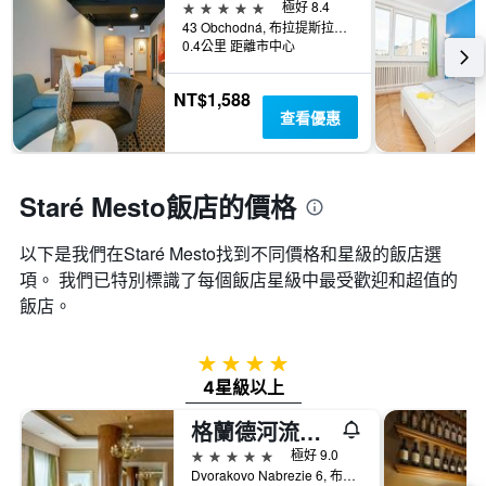
顯
5星級
極好 8.4
週
示
43 Obchodná, 布拉提斯拉瓦, 斯洛伐克
末
房
0.4公里 距離市中心
房
間
間
的
NT$1,588
平
平
查看優惠
均
均
價
價
格。
格
Staré Mesto飯店的價格
以下是我們在Staré Mesto找到不同價格和星級的飯店選
項。 我們已特別標識了每個飯店星級中最受歡迎和超值的
飯店。
4星級
4星級以上
格蘭德河流公園布拉提斯拉瓦豪華精選酒店 - 布拉提斯拉瓦
5星級
極好 9.0
Dvorakovo Nabrezie 6, 布拉提斯拉瓦, 斯洛伐克