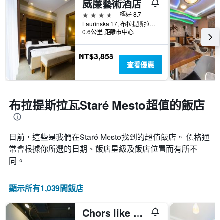
威廉藝術酒店
天
飯
個
內
店
4星級
極好 8.7
X
找
類
Laurinska 17, 布拉提斯拉瓦, 斯洛伐克
軸，
到
別。
0.6公里 距離市中心
顯
的
此
示
今
圖
距
NT$3,858
晚
表
離
查看優惠
房
具
預
間
有
訂
平
1
日
均
條
期
布拉提斯拉瓦Staré Mesto超值的飯店
價
Y
的
格。
軸，
天
顯
數
示
目前，這些是我們在Staré Mesto找到的超值飯店。 價格通
此
過
圖
常會根據你所選的日期、飯店星級及飯店位置而有所不
去
表
同。
三
具
天
有
內
1
顯示所有1,039間飯店
找
條
到
Y
的
Chors like A Hotel | Capsule & Nft Boutique Hostel Bratislava | City Center
軸，
本