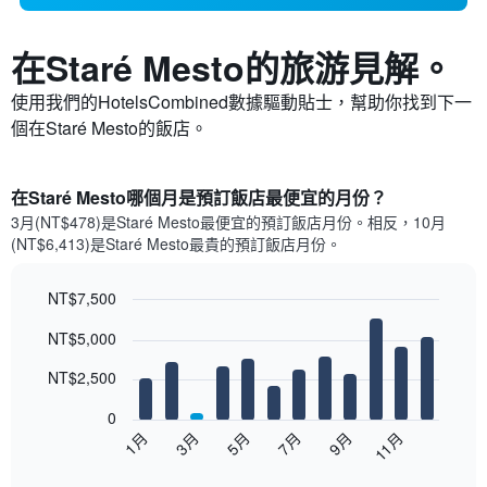
在Staré Mesto​的旅游見解。
使用我們的HotelsCombined數據驅動貼士，幫助你找到下一
個在Staré Mesto​的飯店。
在Staré Mesto哪個月是預訂飯店最便宜的月份？
3月(NT$478)是Staré Mesto​最便宜的預訂飯店月份。​相反，10月
(NT$6,413)是Staré Mesto最貴的預訂飯店月份。
NT$7,500
Bar
Chart
NT$5,000
graphic.
chart
with
12
NT$2,500
bars.
0
以
1月
3月
5月
7月
9月
11月
下
End
of
圖
interactive