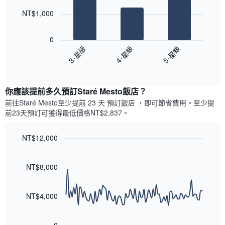
此
的
bars.
圖
本
NT$1,000
表
週
以
具
末
下
有
0
每
圖
1
3-星級
4-星級
5-星級
間
表
條
客
End
顯
Y
of
房
示
interactive
軸，
平
過
chart
顯
均
你應該提前多久預訂Staré Mesto飯店​？
去
示
價
三
前往Staré Mesto​至少提前 23 天 預訂飯店 ，即可節省費用。至少提
房
格
天
前23​天​預訂可獲得最低價格NT$2,837​。
間
此
內
的
圖
依
平
表
NT$12,000
星
均
具
級
Line
Chart
價
有
graphic.
chart
評
格
1
with
NT$8,000
等
90
條
彙
data
X
整
points.
軸，
NT$4,000
的
顯
本
以
示
週
下
按
末