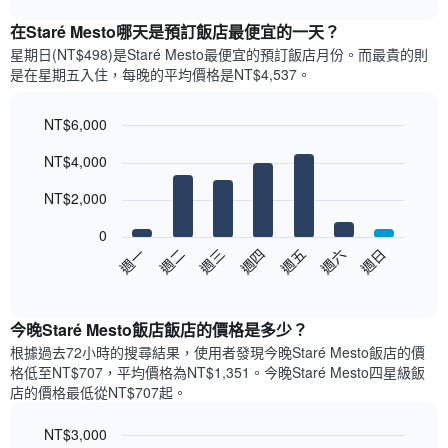
表
chart
顯
在Staré Mesto哪天是預訂飯店最便宜的一天？
示
星期日(NT$498)是Staré Mesto​最便宜的預訂飯店月份。而最貴的則
每
是在星期五​入住，每晚的平均價格是NT$4,537​​。
個
月
的
NT$6,000
房
Bar
Chart
NT$4,000
間
graphic.
chart
with
平
7
NT$2,000
均
bars.
價
0
格
以
週日
週四
週一
週五
週二
週六
週三
此
下
End
圖
of
圖
表
interactive
表
chart
具
顯
今晚Staré Mesto飯店飯店的價格是多少？
有
示
1
根據過去72小時的搜尋結果，使用者發現今晚Staré Mesto飯店的價
每
條
格低至NT$707，平均價格為NT$1,351​。今晚Staré Mesto四星級飯
週
X
店​的價格最低從NT$707​起。
每
軸，
天
顯
NT$3,000
的
示