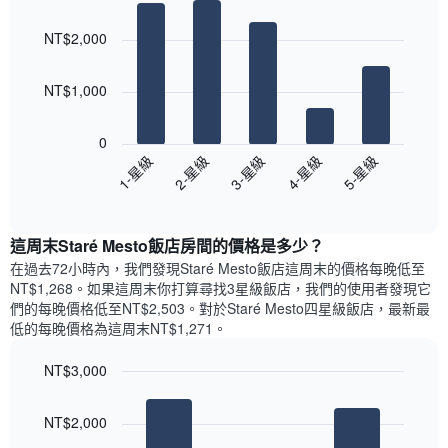
Bar
房
Chart
月
graphic.
chart
間
份
NT$2,000
with
平
此
5
均
bars.
圖
價
NT$1,000
表
格
具
以
此
有
下
0
圖
1
圖
3-星級
5-星級
2-星級
4-星級
1-星級
表
條
表
具
End
Y
顯
of
有
軸，
示
interactive
1
顯
過
chart
條
這周末Staré Mesto飯店​房間的價格是多少？
示
去
X
平
三
在過去72小時內，我們發現Staré Mesto飯店​這周末的價格每晚低至
軸，
均
天
NT$1,268​。如果這周末你打算尋找3星級飯店，我們的使用者發現它
顯
價
內
們的每晚價格低至NT$2,503​。對於Staré Mesto四星級飯店​，最新最
示
格
依
低的每晚價格為這周末NT$1,271​。
一
星
週
級
NT$3,000
中
評
的
Bar
Chart
等
graphic.
chart
各
彙
NT$2,000
with
天
整
3