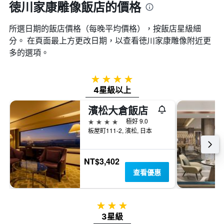
徳川家康雕像飯店的價格
所選日期的飯店價格（每晚平均價格），按飯店星級細
分。 在頁面最上方更改日期，以查看徳川家康雕像​附近更
多的選項。
4星級
4星級以上
濱松大倉飯店
4星級
極好 9.0
板屋町111-2, 濱松, 日本
NT$3,402
查看優惠
3星級
3星級