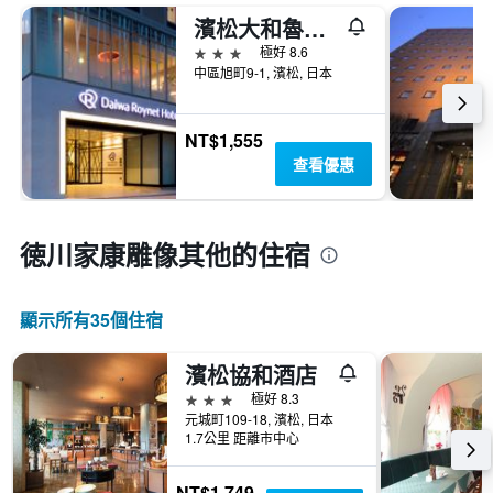
濱松大和魯內酒店
3星級
極好 8.6
中區旭町9-1, 濱松, 日本
NT$1,555
查看優惠
徳川家康雕像​其他的住宿
顯示所有35​個住宿
濱松協和酒店
3星級
極好 8.3
元城町109-18, 濱松, 日本
1.7公里 距離市中心
NT$1,749