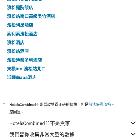
濱松庭院飯店
濱松站南口高級吳竹酒店
濱松列昂酒店
索利索濱松酒店
濱松酒店
濱松站酒店
濱松迪樂多利酒店
東橫inn 濱松站北口
浜驛南apa酒店
濱松協和酒店
濱松站東魯特酒店
*
HotelsCombined不斷嘗試獲得正確的價格，但是
無法保證價格
。
原因是：
HotelsCombined並不是賣家
我們替你收集非常大量的數據