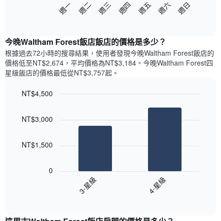
以
週日
週四
週一
週五
週二
週六
週三
此
下
End
圖
of
圖
表
interactive
表
chart
具
顯
今晚Waltham Forest飯店飯店的價格是多少？
有
示
1
根據過去72小時的搜尋結果，使用者發現今晚Waltham Forest飯店的
每
條
價格低至NT$2,674，平均價格為NT$3,184​。今晚Waltham Forest四
週
X
星級飯店​的價格最低從NT$3,757​起。
每
軸，
天
顯
NT$4,500
的
示
Bar
房
Chart
月
graphic.
chart
間
份
NT$3,000
with
平
此
2
均
bars.
圖
價
NT$1,500
表
格
具
以
此
有
下
0
圖
1
圖
3-星級
4-星級
表
條
表
具
End
Y
顯
of
有
軸，
示
interactive
1
顯
過
chart
條