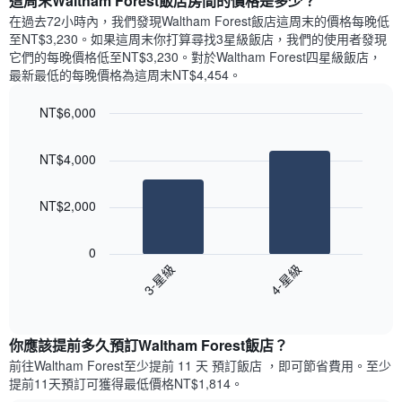
這周末Waltham Forest飯店​房間的價格是多少？
示
去
X
平
三
在過去72小時內，我們發現Waltham Forest飯店​這周末的價格每晚低
軸，
均
天
至NT$3,230​。如果這周末你打算尋找3星級飯店，我們的使用者發現
顯
價
內
它們的每晚價格低至NT$3,230​。對於Waltham Forest四星級飯店​，
示
格
依
最新最低的每晚價格為這周末NT$4,454​。
一
星
週
級
NT$6,000
中
評
的
Bar
Chart
等
graphic.
chart
各
彙
NT$4,000
with
天
整
2
此
的
bars.
圖
本
NT$2,000
表
週
以
具
末
下
有
0
每
圖
1
3-星級
4-星級
間
表
條
客
End
顯
Y
of
房
示
interactive
軸，
平
過
chart
顯
均
你應該提前多久預訂Waltham Forest飯店​？
去
示
價
三
前往Waltham Forest​至少提前 11 天 預訂飯店 ，即可節省費用。至少
房
格
天
提前11​天​預訂可獲得最低價格NT$1,814​。
間
此
內