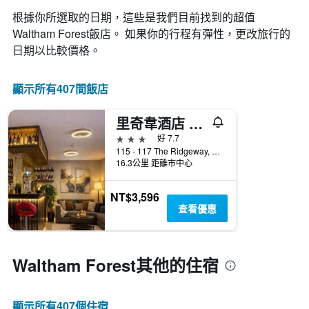
條
價
有
X
根據你所選取的日期，這些是我們目前找到的超值
的
1
軸，
變
Waltham Forest​飯店。 如果你的行程有彈性，更改旅行的
條
顯
化
日期以比較價格。
Y
示
情
軸，
按
況。
顯
星
此
顯示所有407間飯店
示
級
圖
過
分
表
去
類
里奇韋酒店 - 伍翰福斯
有
三
的
1
3星級
好 7.7
天
飯
個
115 - 117 The Ridgeway, 倫敦, 英國
內
店
X
16.3公里 距離市中心
找
類
軸，
到
別。
顯
的
NT$3,596
此
示
今
查看優惠
圖
距
晚
表
離
房
具
預
間
有
訂
Waltham Forest​其他的住宿
平
1
日
均
條
期
價
Y
的
格。
軸，
顯示所有407​個住宿
天