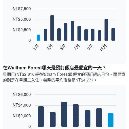
NT$7,500
Bar
Chart
NT$5,000
graphic.
chart
with
12
NT$2,500
bars.
0
以
1月
3月
5月
7月
9月
11月
下
End
of
圖
interactive
表
chart
顯
在Waltham Forest哪天是預訂飯店最便宜的一天？
示
星期日(NT$2,616)是Waltham Forest​最便宜的預訂飯店月份。而最貴
每
的則是在星期三​入住，每晚的平均價格是NT$4,777​​。
個
月
的
NT$6,000
房
Bar
Chart
NT$4,000
間
graphic.
chart
with
平
7
NT$2,000
均
bars.
價
0
格