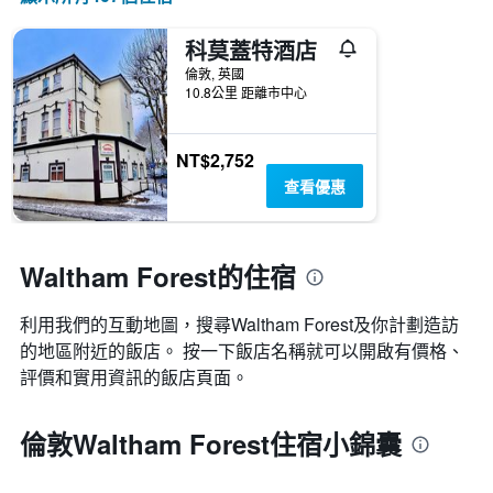
顯
數
示
此
科莫蓋特酒店
過
圖
去
倫敦, 英國
表
10.8公里 距離市中心
三
具
天
有
內
1
找
NT$2,752
條
到
Y
查看優惠
的
軸，
本
顯
週
示
末
Waltham Forest的住宿
房
房
間
間
的
利用我們的互動地圖，搜尋Waltham Forest​及你計劃造訪
平
平
均
的地區附近的飯店。 按一下飯店名稱就可以開啟有價格、
均
價
價
評價和實用資訊的飯店頁面。
格。
格
倫敦Waltham Forest住宿小錦囊