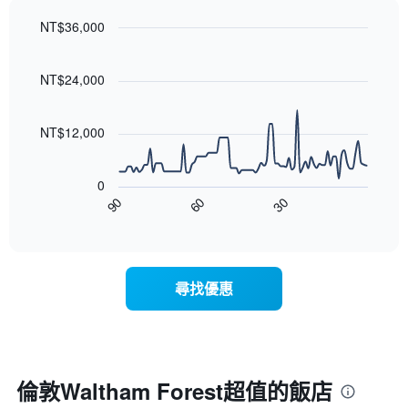
的
圖
依
平
表
NT$36,000
星
均
具
級
Line
Chart
價
有
graphic.
chart
評
格
1
with
NT$24,000
等
90
條
彙
data
X
整
points.
軸，
NT$12,000
的
顯
本
以
示
週
下
按
末
0
圖
星
客
30
90
60
表
End
級
房
of
顯
分
interactive
平
示
chart
類
均
隨
的
價
著
飯
尋找優惠
格
入
店
此
住
類
圖
日
別。
表
期
此
具
接
圖
有
近，
倫敦Waltham Forest超值的飯店
表
1
房
具