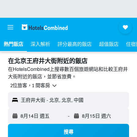
熱門飯店
深入解析
評分最高的飯店
超值飯店
住宿
​在北京王府井大街附近​的飯店
在HotelsCombined上搜尋數百個旅遊網站和比較王府井
大街附近的飯店，並節省旅費。
2位旅客，1 間客房
王府井大街 - 北京, 北京, 中國
8月14日 週五
-
8月15日 週六
搜尋