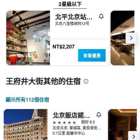
2星級以下
北平北京站青年旅舍
北京八宝楼胡同12号
NT$2,207
查看優惠
王府井大街​其他的住宿
顯示所有112​個住宿
北京飯店諾金-王府井
5星級
極好 8.5
北京北京, 東城區, 東長安街33號
0.7公里 距離市中心