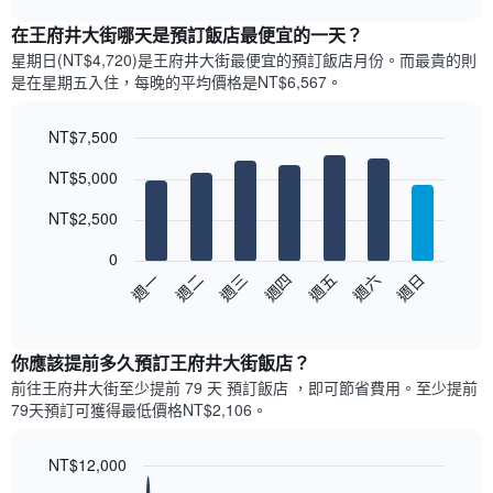
表
chart
顯
在王府井大街哪天是預訂飯店最便宜的一天？
示
星期日(NT$4,720)是王府井大街​最便宜的預訂飯店月份。而最貴的則
每
是在星期五​入住，每晚的平均價格是NT$6,567​​。
個
月
的
NT$7,500
房
Bar
Chart
NT$5,000
間
graphic.
chart
with
平
7
NT$2,500
均
bars.
價
0
格
以
週日
週四
週一
週五
週二
週六
週三
此
下
End
圖
of
圖
表
interactive
表
chart
具
顯
你應該提前多久預訂王府井大街飯店​？
有
示
1
前往王府井大街​至少提前 79 天 預訂飯店 ，即可節省費用。至少提前
每
條
79​天​預訂可獲得最低價格NT$2,106​。
週
X
每
軸，
天
NT$12,000
顯
的
Line
示
Chart