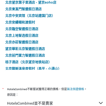
北京望京葉子里酒店 - 望京soho店
北京東直門智選假日酒店
北京中安宾馆（北京站建国门店）
北京安縵頤和渡假村
北京臨空智選假日酒店
北京上地智选假日酒店
北京亦莊智選假日酒店
望京華彩北京智選假日酒店
北京前門富力智選假日酒店
桔子酒店（北京望京地铁站店）
北京龍脈溫泉度假村（昌平 - 小湯山）
北京东单宾馆（王府井协和医院店）
北京二十一世紀飯店
北京华侨夜泊君亭酒店
*
HotelsCombined不斷嘗試獲得正確的價格，但是
無法保證價格
。
北京和平裡大酒店
原因是：
北京空港奧竺賓館
HotelsCombined並不是賣家