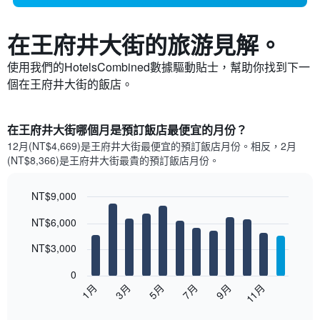
在王府井大街​的旅游見解。
使用我們的HotelsCombined數據驅動貼士，幫助你找到下一
個在王府井大街​的飯店。
在王府井大街哪個月是預訂飯店最便宜的月份？
12月(NT$4,669)是王府井大街​最便宜的預訂飯店月份。​相反，2月
(NT$8,366)是王府井大街最貴的預訂飯店月份。
NT$9,000
Bar
Chart
NT$6,000
graphic.
chart
with
12
NT$3,000
bars.
0
以
1月
3月
5月
7月
9月
11月
下
End
of
圖
interactive