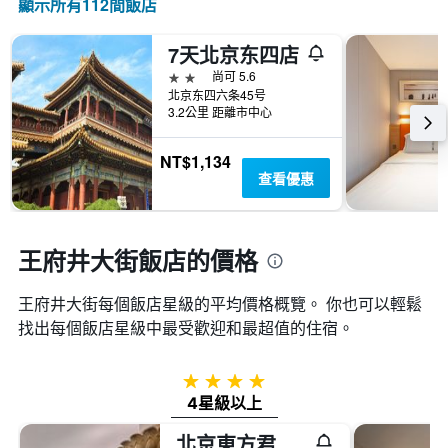
顯示所有112間飯店
表
具
7天北京东四店
有
1
2星級
尚可 5.6
條
北京东四六条45号
3.2公里 距離市中心
Y
軸，
顯
NT$1,134
示
查看優惠
房
間
的
平
王府井大街飯店的價格
均
價
王府井大街​每個飯店星級的平均價格概覽。 你也可以輕鬆
格
找出每個飯店星級中最受歡迎和最超值的住宿。
4星級
4星級以上
北京東方君悅大酒店