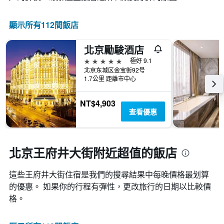
此
化
圖
情
表
顯示所有112間飯店
況。
具
此
有
圖
北京勵駿酒店
1
表
條
5星級
極好 9.1
有
Y
北京东城区金宝街92号
1
軸，
1.7公里 距離市中心
個
顯
X
示
軸，
NT$4,903
房
顯
查看優惠
間
示
的
距
平
離
均
預
北京王府井大街附近超值的飯店
價
訂
格
日
這些王府井大街​住宿是我們的搜尋結果中每晚價格最划算
期
的優惠。 如果你的行程有彈性，更改旅行的日期以比較價
的
天
格。
數
此
圖