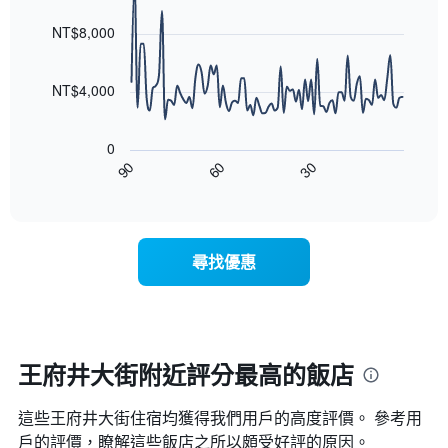
房
graphic.
chart
月
with
間
NT$8,000
份
90
平
此
data
均
圖
points.
價
NT$4,000
表
格
具
以
此
有
下
圖
0
1
圖
表
30
90
60
條
表
End
具
Y
of
顯
有
interactive
軸，
示
chart
1
顯
隨
條
示
著
X
尋找優惠
平
入
軸，
均
住
顯
價
日
示
格
期
一
接
週
近，
王府井大街附近評分最高的飯店
中
房
的
價
各
這些王府井大街​住宿均獲得我們用戶的高度評價。 參考用
的
天
變
戶的評價，瞭解這些飯店之所以頗受好評的原因。