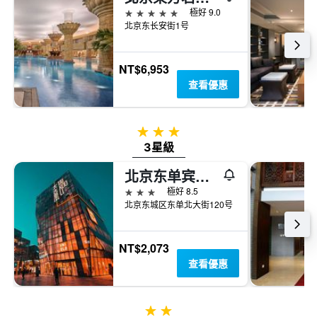
5星級
極好 9.0
北京东长安街1号
NT$6,953
查看優惠
3星級
3星級
北京东单宾馆（王府井协和医院店）
3星級
極好 8.5
北京东城区东单北大街120号
NT$2,073
查看優惠
2星級