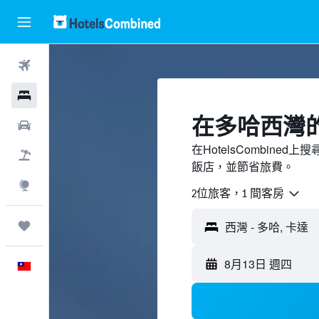
機票
飯店
​在多哈西灣​
租車
在HotelsCombin
機＋酒
飯店，並節省旅費。
探索
2位旅客，1 間客房
旅程
西灣 - 多哈, 卡達
8月13日 週四
中文