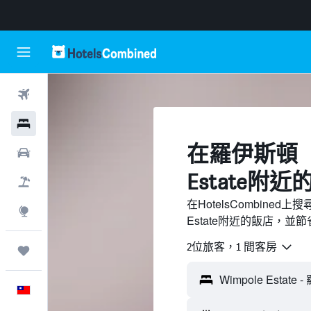
機票
飯店
​在羅伊斯頓（
租車
Estate附近
機＋酒
在HotelsCombined
探索
Estate附近的飯店，並
2位旅客，1 間客房
旅程
中文