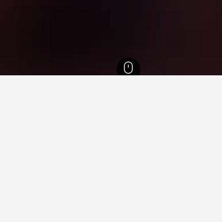
劍橋郡
1,356
Wimpole Estate
ate住宿小錦囊
？
自HotelsCombined用戶的3,711則評價給它的分數為8.8