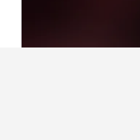
首頁
英國
314,761
英格蘭
243,260
Wimpole Est
逢甲夜市周邊有哪間飯店值得推薦
台中林酒店是逢甲夜市附近的優質飯店，來