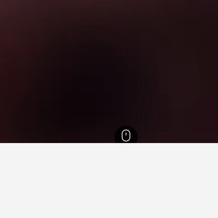
5
利馬索爾
1,131
Agia Fyla