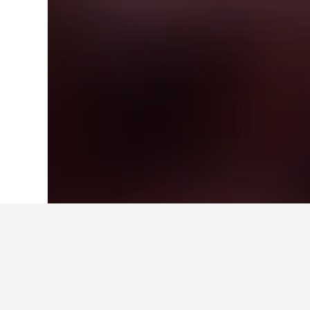
首頁
賽普勒斯
16,570
利馬索爾區
1,74