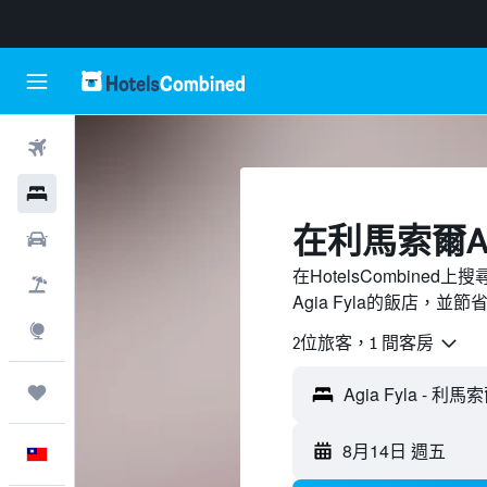
機票
飯店
​在利馬索爾Agi
租車
在HotelsCombine
機＋酒
Agia Fyla的飯店，並
探索
2位旅客，1 間客房
旅程
8月14日 週五
中文