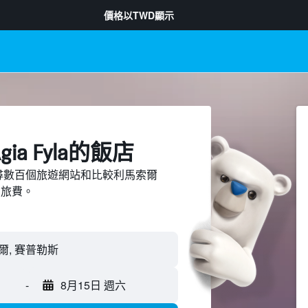
價格以
TWD
顯示
a Fyla​的飯店
d上搜尋數百個旅遊網站和比較利馬索爾
節省旅費。
-
8月15日 週六