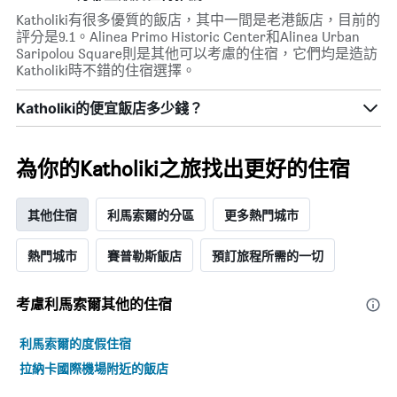
軸，
按
Katholiki有很多優質的飯店，其中一間是老港飯店，目前的
顯
星
評分是9.1。Alinea Primo Historic Center和Alinea Urban
示
級
Saripolou Square則是其他可以考慮的住宿，它們均是造訪
過
分
Katholiki時不錯的住宿選擇。
去
類
三
的
Katholiki的便宜飯店多少錢？
天
飯
內
店
找
類
到
別。
為你的Katholiki之旅找出更好的住宿
的
此
今
圖
晚
表
其他住宿
利馬索爾的分區
更多熱門城市
房
具
間
有
熱門城市
賽普勒斯飯店
預訂旅程所需的一切
平
1
均
條
價
Y
考慮利馬索爾​其他的住宿
格。
軸，
顯
利馬索爾的度假住宿
示
過
拉納卡國際機場附近的飯店
去