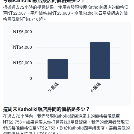
今晚Katholiki飯店飯店的價格是多少？
有
示
1
根據過去72小時的搜尋結果，使用者發現今晚Katholiki飯店的價格低
每
條
至NT$2,587，平均價格為NT$3,683​。今晚Katholiki四星級飯店​的價
週
X
格最低從NT$4,718​起。
每
軸，
天
顯
NT$6,000
的
示
Bar
房
Chart
月
graphic.
chart
間
份
NT$4,000
with
平
此
2
均
bars.
圖
價
NT$2,000
表
格
具
以
此
有
下
0
圖
1
圖
3-星級
4-星級
表
條
表
具
End
Y
顯
of
有
軸，
示
interactive
1
顯
過
chart
條
這周末Katholiki飯店​房間的價格是多少？
示
去
X
平
三
在過去72小時內，我們發現Katholiki飯店​這周末的價格每晚低至
軸，
均
天
NT$2,753​。如果這周末你打算尋找3星級飯店，我們的使用者發現它
顯
價
內
們的每晚價格低至NT$2,753​。對於Katholiki四星級飯店​，最新最低的
示
格
依
每晚價格為這周末NT$5,265​。