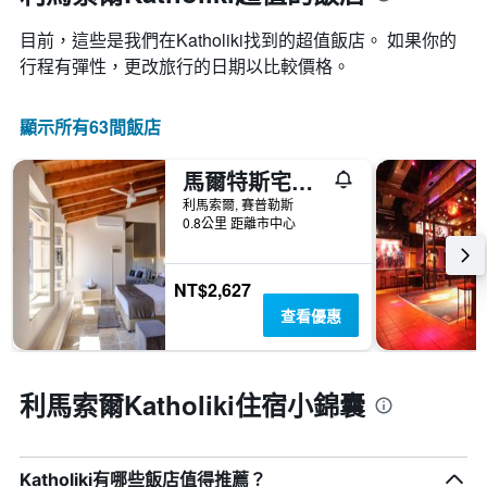
1
等
條
彙
目前，這些是我們在Katholiki找到的超值飯店。 如果你的
X
整
軸，
行程有彈性，更改旅行的日期以比較價格。
的
顯
本
示
週
按
顯示所有63間飯店
末
星
客
級
房
馬爾特斯宅邸飯店
分
平
利馬索爾, 賽普勒斯
類
均
0.8公里 距離市中心
的
價
飯
格
店
此
NT$2,627
類
圖
別。
表
查看優惠
此
具
圖
有
表
1
具
利馬索爾Katholiki住宿小錦囊
條
有
X
1
軸，
條
顯
Y
Katholiki有哪些飯店值得推薦？
示