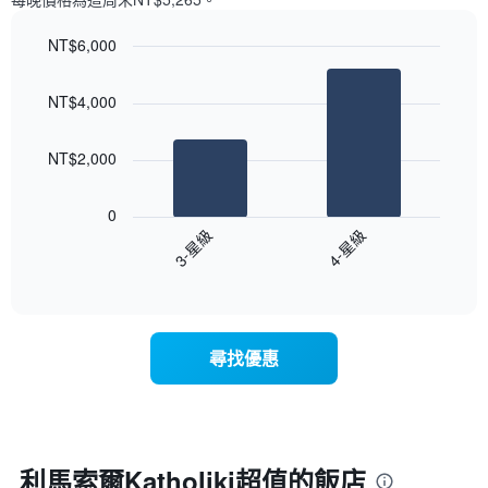
一
星
週
級
NT$6,000
中
評
的
Bar
Chart
等
graphic.
chart
各
彙
NT$4,000
with
天
整
2
此
的
bars.
圖
本
NT$2,000
表
週
以
具
末
下
有
0
每
圖
1
3-星級
4-星級
間
表
條
客
End
顯
Y
of
房
示
interactive
軸，
平
過
chart
顯
均
去
示
價
三
尋找優惠
房
格
天
間
此
內
的
圖
依
平
表
星
均
具
級
價
有
評
利馬索爾Katholiki超值的飯店
格