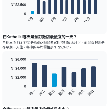
12
NT$2,500
bars.
0
以
1月
3月
5月
7月
9月
11月
下
End
of
圖
interactive
表
chart
顯
在Katholiki哪天是預訂飯店最便宜的一天？
示
星期三(NT$2,975)是Katholiki​最便宜的預訂飯店月份。而最貴的則是
每
在星期一​入住，每晚的平均價格是NT$5,347​​。
個
月
的
NT$6,000
房
Bar
Chart
NT$4,000
間
graphic.
chart
with
平
7
NT$2,000
均
bars.
價
0
格
以
週日
週四
週一
週五
週二
週六
週三
此
下
End
圖
of
圖
表
interactive
表
chart
具
顯