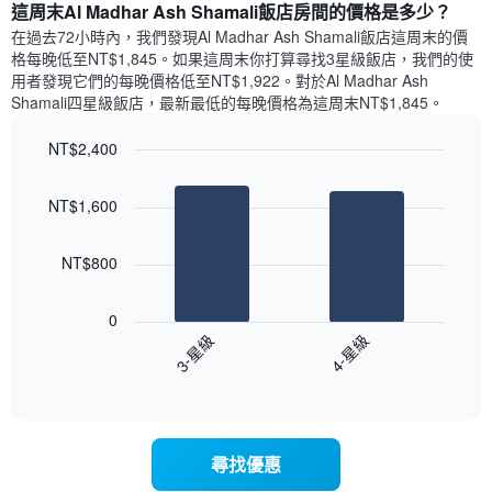
條
平
這周末Al Madhar Ash Shamali飯店​房間的價格是多少？
去
X
均
三
在過去72小時內，我們發現Al Madhar Ash Shamali飯店​這周末的價
軸，
價
天
格每晚低至NT$1,845​。如果這周末你打算尋找3星級飯店，我們的使
顯
格
內
用者發現它們的每晚價格低至NT$1,922​。對於Al Madhar Ash
示
依
Shamali四星級飯店​，最新最低的每晚價格為這周末NT$1,845​。
一
星
週
級
NT$2,400
中
評
的
Bar
Chart
等
graphic.
chart
各
彙
NT$1,600
with
天
整
2
此
的
bars.
圖
本
NT$800
表
週
以
具
末
下
有
0
每
圖
1
3-星級
4-星級
間
表
條
客
End
顯
Y
of
房
示
interactive
軸，
平
過
chart
顯
均
去
示
價
三
尋找優惠
房
格
天
間
此