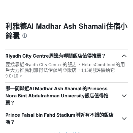
內
的
圖
依
平
表
星
均
具
級
價
有
評
利雅德Al Madhar Ash Shamali住宿小
格
1
等
錦囊
條
彙
X
整
軸，
的
顯
本
Riyadh City Centre周邊有哪間飯店值得推薦？
示
週
按
末
要找靠近Riyadh City Centre的飯店，HotelsCombined的用
星
客
戶大力推薦利雅得法伊薩利亞飯店，1,158則評價給它
級
房
9.0/10。
分
平
類
均
哪一間鄰近Al Madhar Ash Shamali的Princess
的
價
Nora Bint Abdulrahman University飯店值得推
飯
格
店
此
薦？
類
圖
別。
表
Prince Faisal bin Fahd Stadium附近有不錯的飯店
此
具
嗎？
圖
有
表
1