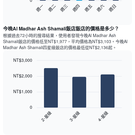
0
以
圖
週日
週四
週一
週五
週二
週六
週三
下
表
End
of
圖
具
interactive
表
有
chart
顯
1
今晚Al Madhar Ash Shamali飯店飯店的價格是多少？
示
條
根據過去72小時的搜尋結果，使用者發現今晚Al Madhar Ash
每
X
Shamali飯店的價格低至NT$1,977，平均價格為NT$3,103​。今晚Al
週
軸，
Madhar Ash Shamali四星級飯店​的價格最低從NT$2,136​起。
每
顯
天
示
NT$3,000
的
月
Bar
房
Chart
份
graphic.
chart
間
此
NT$2,000
with
平
圖
3
均
表
bars.
價
具
NT$1,000
格
有
以
此
1
下
0
圖
條
圖
2-星級
3-星級
4-星級
表
Y
表
具
軸，
End
顯
of
有
顯
示
interactive
1
示
過
chart