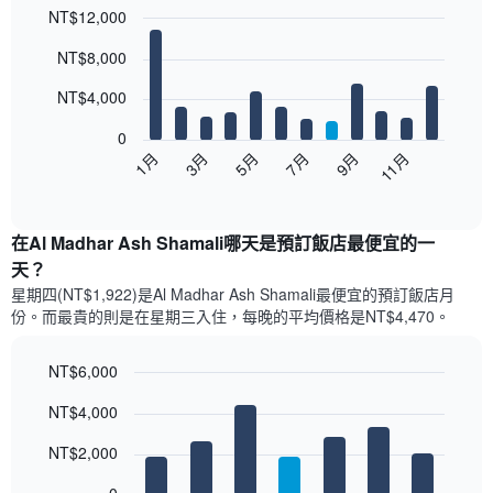
NT$12,000
Bar
Chart
NT$8,000
graphic.
chart
with
12
NT$4,000
bars.
0
以
5月
11月
3月
9月
1月
7月
下
End
of
圖
interactive
表
chart
顯
在Al Madhar Ash Shamali哪天是預訂飯店最便宜的一
示
天？
每
星期四(NT$1,922)是Al Madhar Ash Shamali​最便宜的預訂飯店月
個
份。而最貴的則是在星期三​入住，每晚的平均價格是NT$4,470​​。
月
的
房
NT$6,000
間
Bar
Chart
平
NT$4,000
graphic.
chart
均
with
價
7
NT$2,000
bars.
格
此