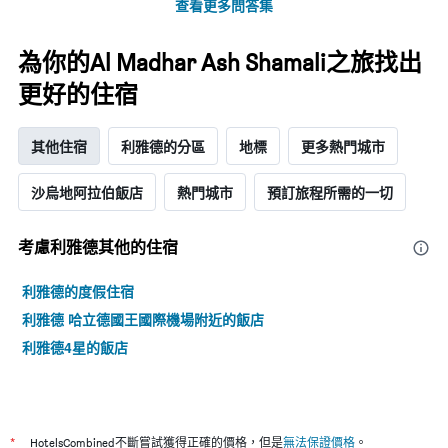
查看更多問答集
具
條
有
X
1
軸，
為你的Al Madhar Ash Shamali之旅找出
條
顯
Y
示
更好的住宿
軸，
按
顯
星
示
級
其他住宿
利雅德的分區
地標
更多熱門城市
過
分
去
類
沙烏地阿拉伯飯店
熱門城市
預訂旅程所需的一切
三
的
天
飯
內
店
考慮利雅德​其他的住宿
找
類
到
別。
利雅德的度假住宿
的
此
今
圖
利雅德 哈立德國王國際機場附近的飯店
晚
表
利雅德4星的飯店
房
具
間
有
平
1
均
條
價
Y
*
格。
HotelsCombined不斷嘗試獲得正確的價格，但是
無法保證價格
。