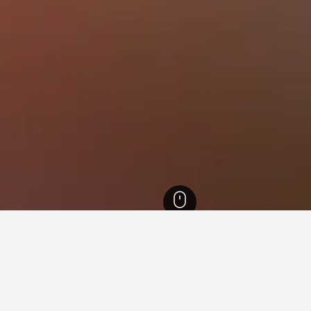
1,343
安寧
解。