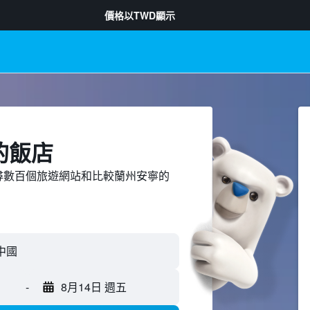
價格以
TWD
顯示
的飯店
ed上搜尋數百個旅遊網站和比較蘭州安寧的
-
8月14日 週五