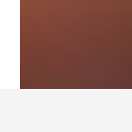
首頁
中國
243,007
甘肅
3,092
蘭州
在安寧​的旅游見