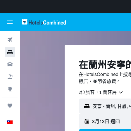
機票
飯店
​在蘭州安寧​
租車
在HotelsCombin
機＋酒
飯店，並節省旅費。
探索
2位旅客，1 間客房
旅程
8月13日 週四
中文