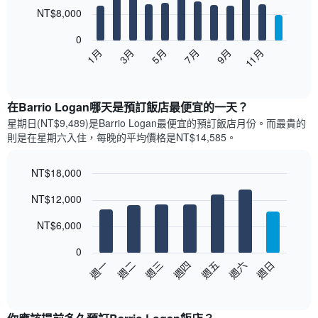
12
NT$8,000
bars.
0
以
5月
11月
3月
9月
1月
7月
下
End
of
圖
interactive
表
chart
顯
在Barrio Logan哪天是預訂飯店最便宜的一天？
示
星期日(NT$9,489)是Barrio Logan​最便宜的預訂飯店月份。而最貴的
每
則是在星期六​入住，每晚的平均價格是NT$14,585​​。
個
月
的
NT$18,000
房
Bar
Chart
NT$12,000
間
graphic.
chart
with
平
7
NT$6,000
均
bars.
價
0
格
以
週三
週四
週五
週六
週日
週一
週二
此
下
End
圖
of
圖
表
interactive
表
chart
具
顯