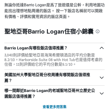
日
無論你抵達Barrio Logan​是爲了旅遊還是公幹，利用地圖功
期
能找出理想地點周邊的飯店。 按一下飯店名稱就可以開啟
的
天
有價格、評價和實用資訊的飯店頁面。
數
此
圖
聖地亞哥Barrio Logan住宿小錦囊
表
具
有
1
Barrio Logan有哪些飯店值得推薦？
條
3,040則評價給聖地亞哥海灣希爾頓酒店的平均分數是
Y
8.2/10。Harborside Suite 08 with Hot Tub也是值得考慮的
軸，
住宿，11則評價給它的平均分數是9.1/10。
顯
示
美國加州大學聖地亞哥分校周邊有哪間飯店值得推
房
間
薦？
的
平
哪一間鄰近Barrio Logan的老城聖地亞哥州立歷史公
均
園飯店值得推薦？
價
格
查看更多問答集