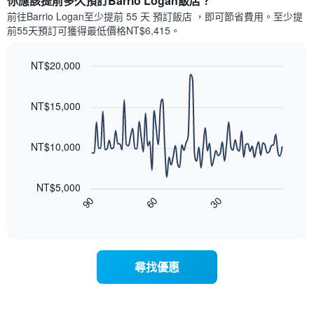
你應該提前多久預訂Barrio Logan飯店​？
有
示
1
前往Barrio Logan​至少提前 55 天 預訂飯店 ，即可節省費用。至少提
每
條
前55​天​預訂可獲得最低價格NT$6,415​。
週
X
每
軸，
天
NT$20,000
顯
的
Line
示
Chart
房
graphic.
chart
月
with
間
NT$15,000
份
90
平
此
data
均
圖
points.
價
NT$10,000
表
格
具
以
此
有
下
圖
NT$5,000
1
圖
表
30
90
60
條
表
End
具
Y
of
顯
有
interactive
軸，
示
chart
1
顯
隨
條
示
著
X
尋找優惠
平
入
軸，
均
住
顯
價
日
示
格
期