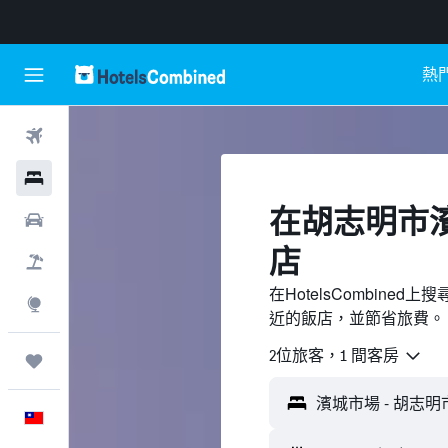
熱
機票
飯店
​在胡志明市
租車
店
機＋酒
在HotelsCombin
探索
近的飯店，並節省旅費。
2位旅客，1 間客房
旅程
中文