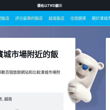
價格以
TWD
顯示
門飯店
評分最高的飯店
超值飯店
住宿選擇
關於濱城
濱城市場附近​的飯
ed上搜尋數百個旅遊網站和比較濱城市場附