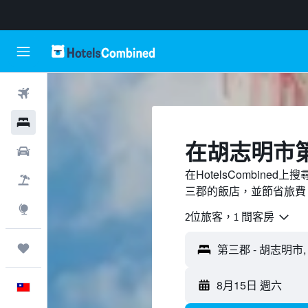
機票
飯店
​在胡志明市
租車
在HotelsCombin
機＋酒
三郡的飯店，並節省旅費
探索
2位旅客，1 間客房
旅程
8月15日 週六
中文