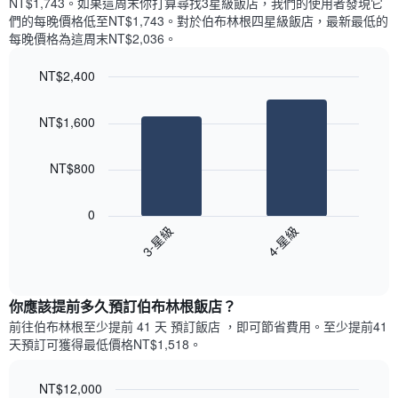
NT$1,743​。如果這周末你打算尋找3星級飯店，我們的使用者發現它
顯
價
內
們的每晚價格低至NT$1,743​。對於伯布林根四星級飯店​，最新最低的
示
格
依
每晚價格為這周末NT$2,036​。
一
星
週
級
NT$2,400
中
評
的
Bar
Chart
等
graphic.
chart
各
彙
NT$1,600
with
天
整
2
此
的
bars.
圖
本
NT$800
表
週
以
具
末
下
有
0
每
圖
1
3-星級
4-星級
間
表
條
客
End
顯
Y
of
房
示
interactive
軸，
平
過
chart
顯
均
你應該提前多久預訂伯布林根飯店​？
去
示
價
三
前往伯布林根​至少提前 41 天 預訂飯店 ，即可節省費用。至少提前41​
房
格
天
天​預訂可獲得最低價格NT$1,518​。
間
此
內
的
圖
依
平
表
NT$12,000
星