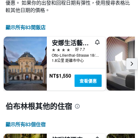
變
優惠。 如果你的出發和回程日期有彈性，使用搜尋表格比
條
顯
化
較其他日期的價格。
Y
示
情
軸，
按
況。
顯
星
此
顯示所有83間飯店
示
級
圖
過
分
表
去
類
安娜生活藝術飯店
有
三
的
1
4星級
好 7.7
天
飯
個
Otto-Lilienthal-Strasse 18/1, 伯布林根, 巴登-符騰堡州, 德國
內
店
X
1.8公里 距離市中心
找
類
軸，
到
別。
顯
的
NT$1,550
此
示
今
查看優惠
圖
距
晚
表
離
房
具
預
間
有
訂
伯布林根​其他的住宿
平
1
日
均
條
期
價
Y
的
格。
軸，
顯示所有83​個住宿
天
顯
數
示
此