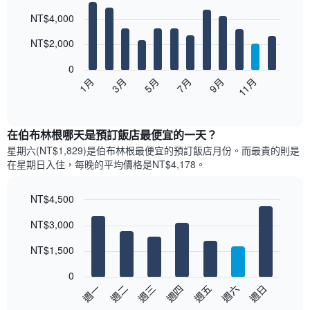
Bar
Chart
NT$4,000
graphic.
chart
with
12
NT$2,000
bars.
0
以
1月
3月
5月
7月
9月
11月
下
End
of
圖
interactive
表
chart
顯
在伯布林根哪天是預訂飯店最便宜的一天？
示
星期六(NT$1,829)是伯布林根​最便宜的預訂飯店月份。而最貴的則是
每
在星期日​入住，每晚的平均價格是NT$4,178​​。
個
月
的
NT$4,500
房
Bar
Chart
NT$3,000
間
graphic.
chart
with
平
7
NT$1,500
均
bars.
價
0
格
以
週日
週四
週一
週五
週二
週六
週三
此
下
End
圖
of