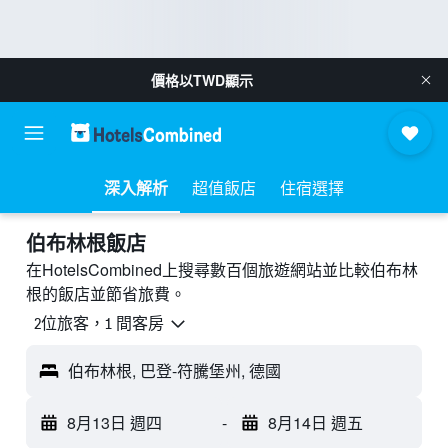
價格以
TWD
顯示
深入解析
超值飯店
住宿選擇
伯布林根飯店
在HotelsCombined上搜尋數百個旅遊網站並比較伯布林
根的飯店並節省旅費。
2位旅客，1 間客房
伯布林根, 巴登-符騰堡州, 德國
8月13日 週四
-
8月14日 週五