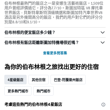
伯布林根最熱門的飯店之一是安娜生活藝術飯店，1,509位
用戶曾經評價過它，評分為7.7/10。斯圖加特區 V8 摩托車
世界飯店 - 貝斯特韋斯特頂級精選和斯圖加特汽車世界V8
酒店是另外幾間高分的飯店，我們的用戶對它們的評分分
別是8.8/10和9.1/10。
伯布林根的便宜飯店多少錢？
伯布林根​有飯店距離斯圖加特機場​很近嗎？
查看更多問答集
為你的伯布林根之旅找出更好的住宿
4星級飯店
其他住宿
巴登-符騰堡州飯店
更多熱門城市
熱門城市
考慮這些熱門的伯布林根4星​飯店