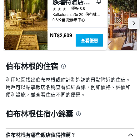
族瑞特酒店及餐廳
過
圖
去
3星級
極好 8.8
表
三
Kalkofenstraße 20, 伯布林根, 巴登-符騰堡州, 德國
具
0.6公里 距離市中心
天
有
內
1
找
條
NT$2,809
到
Y
查看優惠
的
軸，
本
顯
週
示
末
伯布林根的住宿
房
房
間
間
的
利用地圖找出伯布林根​​或你計劃造訪的景點附近的住宿。
平
平
均
用戶可以點擊飯店名稱查看詳細資訊，例如價格、評價和
均
價
價
便利設施，並查看住宿不同的優惠。
格。
格
伯布林根住宿小錦囊
伯布林根有哪些飯店值得推薦？