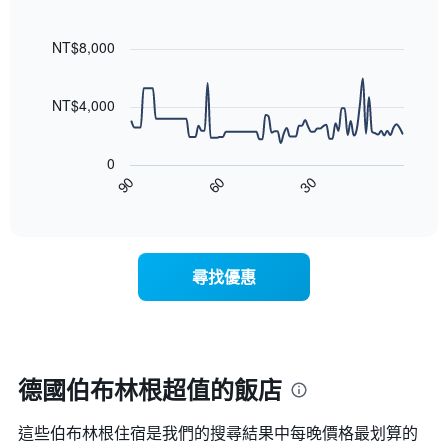
均
具
級
Line
Chart
價
有
graphic.
chart
評
格
1
with
NT$8,000
等
90
條
彙
data
X
整
points.
軸，
NT$4,000
的
顯
本
以
示
週
下
按
末
0
圖
星
客
30
90
60
表
End
級
房
of
顯
分
interactive
平
示
chart
類
均
隨
的
價
著
飯
尋找優惠
格
入
店
此
住
類
圖
日
別。
表
期
此
具
接
圖
有
近，
德國伯布林根超值的飯店
表
1
房
具
條
價
有
X
這些伯布林根​住宿是我們的搜尋結果中每晚價格最划算的
的
1
軸，