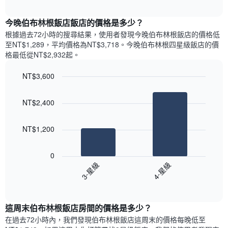
圖
表
interactive
表
chart
具
顯
今晚伯布林根飯店飯店的價格是多少？
有
示
1
根據過去72小時的搜尋結果，使用者發現今晚伯布林根飯店的價格低
每
條
至NT$1,289，平均價格為NT$3,718​。今晚伯布林根四星級飯店​的價
週
X
格最低從NT$2,932​起。
每
軸，
天
顯
NT$3,600
的
示
Bar
房
Chart
月
graphic.
chart
間
份
NT$2,400
with
平
此
2
均
bars.
圖
價
NT$1,200
表
格
具
以
此
有
下
0
圖
1
圖
3-星級
4-星級
表
條
表
具
End
Y
顯
of
有
軸，
示
interactive
1
顯
過
chart
條
這周末伯布林根飯店​房間的價格是多少？
示
去
X
平
三
在過去72小時內，我們發現伯布林根飯店​這周末的價格每晚低至
軸，
均
天