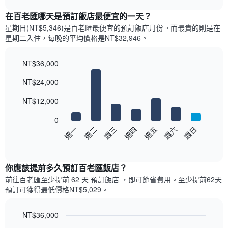
表
chart
顯
在百老匯哪天是預訂飯店最便宜的一天？
示
星期日(NT$5,346)是百老匯​最便宜的預訂飯店月份。而最貴的則是在
每
星期二​入住，每晚的平均價格是NT$32,946​​。
個
月
的
NT$36,000
房
Bar
Chart
NT$24,000
間
graphic.
chart
with
平
7
NT$12,000
均
bars.
價
0
格
以
週三
週四
週五
週六
週日
週一
週二
此
下
End
圖
of
圖
表
interactive
表
chart
具
顯
你應該提前多久預訂百老匯飯店​？
有
示
1
前往百老匯​至少提前 62 天 預訂飯店 ，即可節省費用。至少提前62​天​
每
條
預訂可獲得最低價格NT$5,029​。
週
X
每
軸，
天
NT$36,000
顯
的
Line
示
Chart