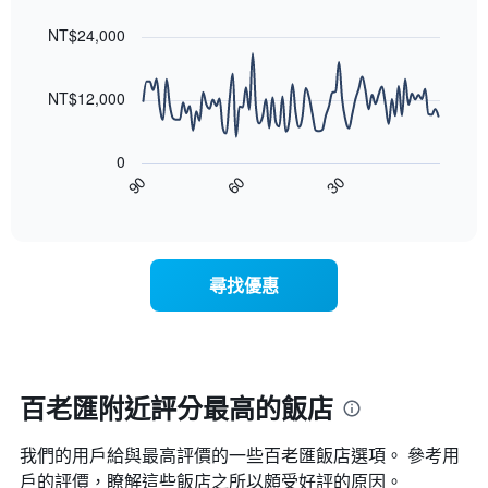
房
graphic.
chart
月
with
間
NT$24,000
份
90
平
此
data
均
圖
points.
價
NT$12,000
表
格
具
以
此
有
下
圖
0
1
圖
表
30
90
60
條
表
End
具
Y
of
顯
有
interactive
軸，
示
chart
1
顯
隨
條
示
著
X
尋找優惠
平
入
軸，
均
住
顯
價
日
示
格
期
一
接
週
近，
百老匯附近評分最高的飯店
中
房
的
價
各
我們的用戶給與最高評價的一些百老匯​飯店選項。 參考用
的
天
變
戶的評價，瞭解這些飯店之所以頗受好評的原因。