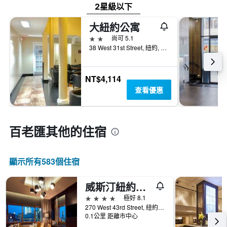
2星級以下
大紐約公寓
2星級
尚可 5.1
38 West 31st Street, 紐約, NY, 美國
NT$4,114
查看優惠
百老匯​其他的住宿
顯示所有583​個住宿
威斯汀紐約時報廣場酒店 - 紐約
4星級
極好 8.1
270 West 43rd Street, 紐約, NY, 美國
0.1公里 距離市中心