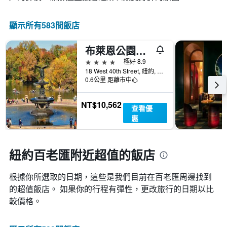
此
化
圖
情
表
顯示所有583間飯店
況。
具
此
有
圖
布萊恩公園露臺飯店
1
表
條
4星級
極好 8.9
有
Y
18 West 40th Street, 紐約, NY, 美國
1
軸，
0.6公里 距離市中心
個
顯
X
示
軸，
NT$10,562
房
查看優
顯
間
惠
示
的
距
平
離
均
預
紐約百老匯附近超值的飯店
價
訂
格
日
根據你所選取的日期，這些是我們目前在百老匯​周邊找到
期
的超值​飯店。 如果你的行程有彈性，更改旅行的日期以比
的
天
較價格。
數
此
圖