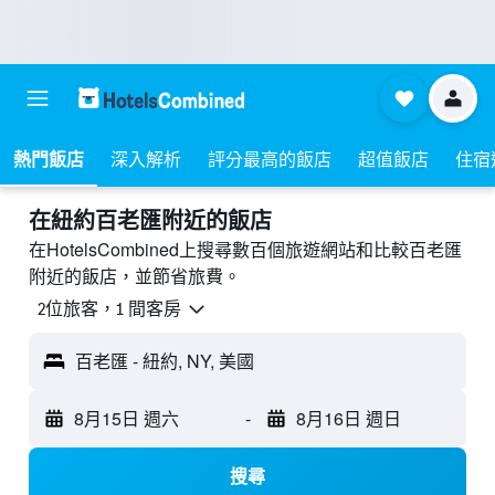
熱門飯店
深入解析
評分最高的飯店
超值飯店
住宿
​在紐約百老匯附近​的飯店
在HotelsCombined上搜尋數百個旅遊網站和比較百老匯
附近的飯店，並節省旅費。
2位旅客，1 間客房
百老匯 - 紐約, NY, 美國
8月15日 週六
-
8月16日 週日
搜尋