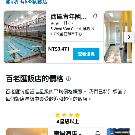
顯示所有583間飯店
表
具
西區青年國際旅館
有
1
2星級
好 6.7
條
5 West 63rd Street, 紐約, NY, 美國
1.7公里 距離市中心
Y
軸，
顯
NT$3,471
示
查看優惠
房
間
的
平
百老匯飯店的價格
均
價
百老匯​每個飯店星級的平均價格概覽。 我們已特別標識了
格
每個飯店星級中最受歡迎和超值的飯店。
4星級
4星級以上
廣場酒店 - 紐約