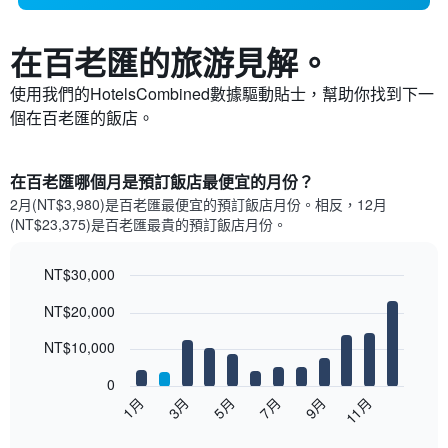
在百老匯​的旅游見解。
使用我們的HotelsCombined數據驅動貼士，幫助你找到下一
個在百老匯​的飯店。
在百老匯哪個月是預訂飯店最便宜的月份？
2月(NT$3,980)是百老匯​最便宜的預訂飯店月份。​相反，12月
(NT$23,375)是百老匯最貴的預訂飯店月份。
NT$30,000
Bar
Chart
NT$20,000
graphic.
chart
with
12
NT$10,000
bars.
0
以
5月
11月
3月
9月
7月
1月
下
End
of
圖
interactive