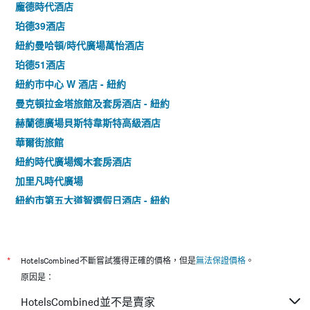
龐德時代酒店
珀德39酒店
紐約曼哈頓/時代廣場萬怡酒店
珀德51酒店
紐約市中心 W 酒店 - 紐約
曼克頓拉金塔旅館及套房酒店 - 紐約
赫蘭德廣場貝斯特韋斯特高級酒店
華爾街旅館
紐約時代廣場燭木套房酒店
加里凡時代廣場
紐約市第五大道智選假日酒店 - 紐約
紐約市區福朋喜來登酒店
紐約曼哈頓/時代廣場萬豪長住客棧
紐約市金融中心/曼哈頓市區希爾頓花園酒店
*
HotelsCombined不斷嘗試獲得正確的價格，但是
無法保證價格
。
鳳梨居住藝術飯店
原因是：
紐約希爾頓花園酒店/中央公園南-中城西 - 紐約
HotelsCombined並不是賣家