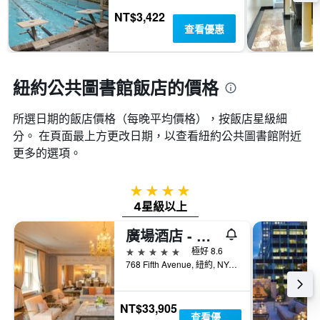
平
NT$3,422
均
查看優惠
價
格
紐約公共圖書館飯店的價格
所選日期的飯店價格（每晚平均價格），按飯店星級細
分。 在頁面最上方更改日期，以查看紐約公共圖書館​附近
更多的選項。
4星級
4星級以上
廣場酒店 - 紐約
5星級
極好 8.6
768 Fifth Avenue, 紐約, NY, 美國
NT$33,905
查看優