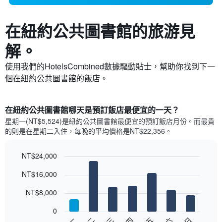
在紐約公共圖書館​的旅游見
解。
使用我們的HotelsCombined數據驅動貼士，幫助你找到下一
個在紐約公共圖書館​的飯店。
在紐約公共圖書館哪天是預訂飯店最便宜的一天？
星期一(NT$5,524)是紐約公共圖書館​最便宜的預訂飯店月份。而最貴
的則是在星期二​入住，每晚的平均價格是NT$22,356​​。
NT$24,000
Bar
Chart
NT$16,000
graphic.
chart
with
7
NT$8,000
bars.
0
以