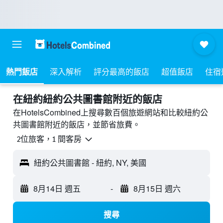
熱門飯店
深入解析
評分最高的飯店
超值飯店
住宿
​在紐約紐約公共圖書館附近​的飯店
在HotelsCombined上搜尋數百個旅遊網站和比較紐約公
共圖書館附近的飯店，並節省旅費。
2位旅客，1 間客房
紐約公共圖書館 - 紐約, NY, 美國
8月14日 週五
-
8月15日 週六
搜尋