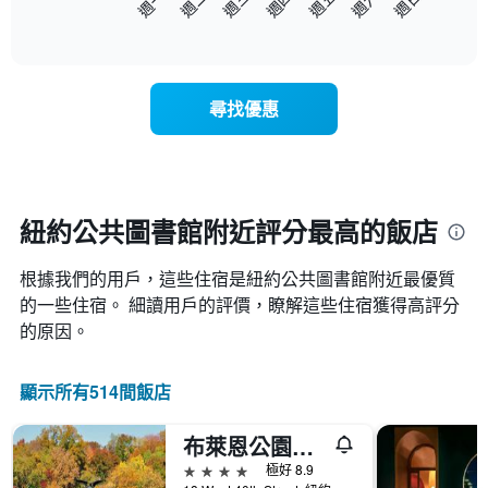
週三
週四
週五
週六
週日
週一
週二
下
End
of
圖
interactive
表
chart
顯
示
尋找優惠
每
週
每
天
的
房
紐約公共圖書館附近評分最高的飯店
間
平
根據我們的用戶，這些住宿是紐約公共圖書館​附近最優質
均
價
的一些住宿。 細讀用戶的評價，瞭解這些住宿獲得高評分
格
的原因。
此
圖
表
顯示所有514間飯店
具
有
布萊恩公園露臺飯店
1
條
4星級
極好 8.9