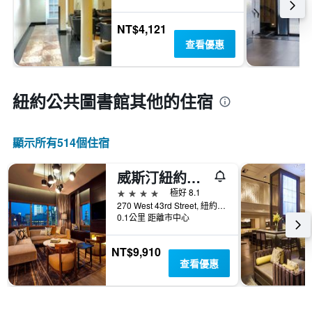
NT$4,121
查看優惠
紐約公共圖書館​其他的住宿
顯示所有514​個住宿
威斯汀紐約時報廣場酒店 - 紐約
4星級
極好 8.1
270 West 43rd Street, 紐約, NY, 美國
0.1公里 距離市中心
NT$9,910
查看優惠