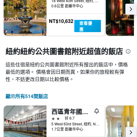
X
18 West 40th Street, 紐約, NY, 美國
軸，
0.6公里 距離市中心
顯
示
NT$10,632
查看優
一
惠
週
中
的
各
紐約紐約公共圖書館附近超值的飯店
天
此
這些住宿是紐約公共圖書館​附近所有搜出的飯店中，價格
圖
表
最低的選項。 價格會因日期而異，如果你的旅程較有彈
具
性，不妨更改日期以比較價格。
有
1
條
顯示所有514間飯店
Y
軸，
西區青年國際旅館
顯
示
2星級
好 6.7
房
5 West 63rd Street, 紐約, NY, 美國
間
1.7公里 距離市中心
的