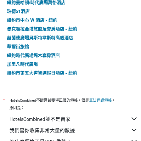
紐約曼哈頓/時代廣場萬怡酒店
珀德51酒店
紐約市中心 W 酒店 - 紐約
曼克頓拉金塔旅館及套房酒店 - 紐約
赫蘭德廣場貝斯特韋斯特高級酒店
華爾街旅館
紐約時代廣場燭木套房酒店
加里凡時代廣場
紐約市第五大道智選假日酒店 - 紐約
紐約市區福朋喜來登酒店
紐約曼哈頓/時代廣場萬豪長住客棧
紐約市金融中心/曼哈頓市區希爾頓花園酒店
*
HotelsCombined不斷嘗試獲得正確的價格，但是
無法保證價格
。
鳳梨居住藝術飯店
原因是：
紐約希爾頓花園酒店/中央公園南-中城西 - 紐約
HotelsCombined並不是賣家
時代廣場中心漢普頓酒店
我們替你收集非常大量的數據
紐約時代廣場西源宿酒店