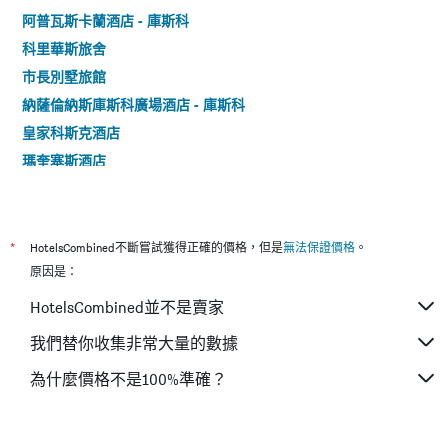
阿普瓦斯卡蘭酒店 - 庫斯科
科里華斯旅舍
市長別墅旅館
納薩倫納斯庫斯科廣場酒店 - 庫斯科
皇家科斯克酒店
瑪奎塞斯酒店
庫斯科住宿加早餐旅館
庫斯科皇家酒店 - 庫斯科
科伊魯爾酒店 - 庫斯科
*
HotelsCombined不斷嘗試獲得正確的價格，但是
無法保證價格
。
圖帕克尤潘基飯店
原因是：
庫斯科奧布里塔斯阿爾馬斯廣場飯店
HotelsCombined並不是賣家
薩馬納酒店及Spa中心
我們替你收集非常大量的數據
瓦納印加庫斯科酒店 - 庫斯科
為什麼價格不是100%準確？
雅琳凱庫斯科公寓酒店 - 庫斯科
維琺拉主題精品酒店