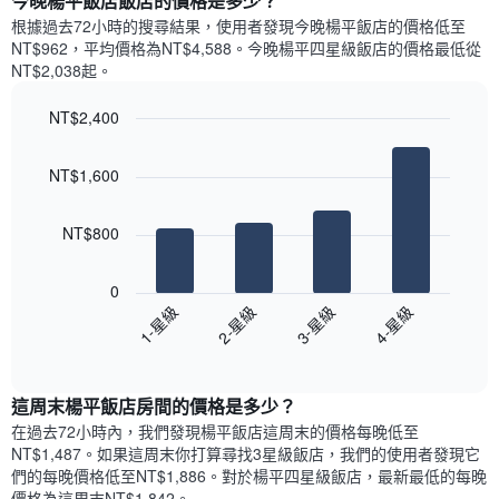
今晚楊平飯店飯店的價格是多少？
有
示
1
根據過去72小時的搜尋結果，使用者發現今晚楊平飯店的價格低至
每
條
NT$962，平均價格為NT$4,588​。今晚楊平四星級飯店​的價格最低從
週
X
NT$2,038​起。
每
軸，
天
顯
NT$2,400
的
示
Bar
房
Chart
月
graphic.
chart
間
份
NT$1,600
with
平
此
4
均
bars.
圖
價
NT$800
表
格
具
以
此
有
下
0
圖
1
圖
1-星級
2-星級
3-星級
4-星級
表
條
表
具
End
Y
顯
of
有
軸，
示
interactive
1
顯
過
chart
條
這周末楊平飯店​房間的價格是多少？
示
去
X
平
三
在過去72小時內，我們發現楊平飯店​這周末的價格每晚低至
軸，
均
天
NT$1,487​。如果這周末你打算尋找3星級飯店，我們的使用者發現它
顯
價
內
們的每晚價格低至NT$1,886​。對於楊平四星級飯店​，最新最低的每晚
示
格
依
價格為這周末NT$1,842​。