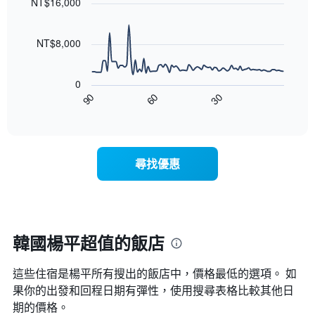
1
NT$16,000
等
90
條
彙
data
X
整
points.
軸，
NT$8,000
的
顯
本
以
示
週
下
按
末
0
圖
星
客
30
90
60
表
End
級
房
of
顯
分
interactive
平
示
chart
類
均
隨
的
價
著
飯
尋找優惠
格
入
店
此
住
類
圖
日
別。
表
期
此
具
接
圖
有
近，
韓國楊平超值的飯店
表
1
房
具
條
價
有
X
這些住宿是楊平所有搜出的飯店中，價格最低的選項。 如
的
1
軸，
變
果你的出發和回程日期有彈性，使用搜尋表格比較其他日
條
顯
化
期的價格。
Y
示