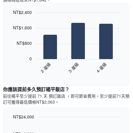
一
星
週
級
NT$2,400
中
評
的
Bar
Chart
等
graphic.
chart
各
彙
NT$1,600
with
天
整
3
此
的
bars.
圖
本
NT$800
表
週
以
具
末
下
有
0
每
圖
1
2-星級
3-星級
4-星級
間
表
條
客
End
顯
Y
of
房
示
interactive
軸，
平
過
chart
顯
均
你應該提前多久預訂楊平飯店​？
去
示
價
三
前往楊平​至少提前 71 天 預訂飯店 ，即可節省費用。至少提前71​天​預
房
格
天
訂可獲得最低價格NT$2,063​。
間
此
內
的
圖
依
平
表
NT$24,000
星
均
具
級
Line
Chart
價
有
graphic.
chart
評
格
with