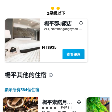
2星級評級
2星級以下
楊平郡J飯店
241, Namhangangbyeon-gil, 楊平, 韓國
NT$935
查看優惠
楊平​其他的住宿
顯示所有584​個住宿
楊平索諾月亮渡假村
4星級評級
極好 8.1