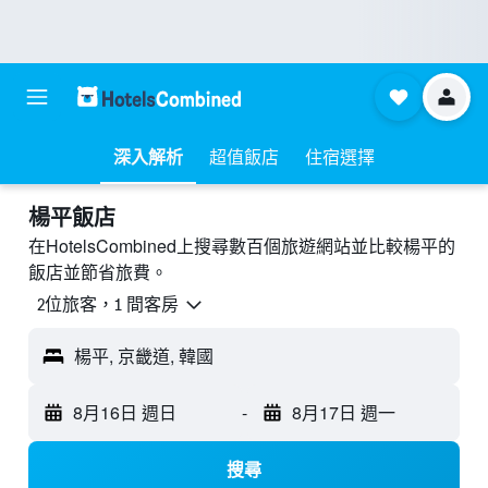
深入解析
超值飯店
住宿選擇
楊平飯店
在HotelsCombined上搜尋數百個旅遊網站並比較楊平的
飯店並節省旅費。
2位旅客，1 間客房
楊平, 京畿道, 韓國
8月16日 週日
-
8月17日 週一
搜尋