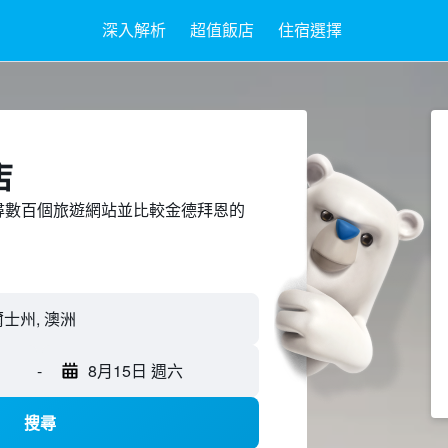
深入解析
超值飯店
住宿選擇
店
ed上搜尋數百個旅遊網站並比較金德拜恩的
士州, 澳洲
-
8月15日 週六
搜尋