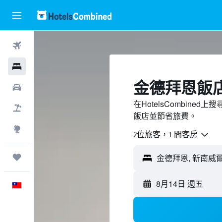
機票
飯店
金德拜恩飯
租車
在HotelsCombin
機＋酒
飯店並節省旅費。
探索
2位旅客，1 間客房
旅程
金德拜恩, 新南威爾
8月14日 週五
中文