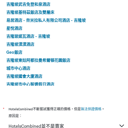
吉隆坡武吉免登和泉酒店
吉隆坡基特茲飯店及雙層床
易居酒店 - 奈米拉私人有限公司酒店 - 吉隆坡
星悅酒店
吉隆玻諾瓦酒店 - 吉隆坡
吉隆坡漠漠酒店
Geo飯店
吉隆坡東姑阿都拉曼希爾頓花園飯店
城市中心酒店
吉隆坡國會大廈酒店
吉隆坡市中心智選假日酒店
天井酒店
星品飯店
吉隆坡mov精品酒店
*
HotelsCombined不斷嘗試獲得正確的價格，但是
無法保證價格
。
吉隆坡絲卡梅淘瓦酒店
原因是：
吉隆坡 YMCA 青年旅舍 - 吉隆坡
HotelsCombined並不是賣家