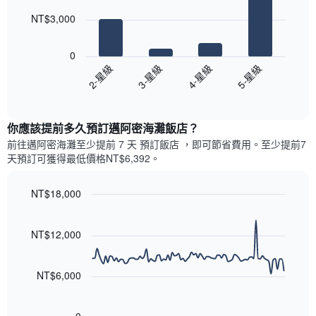
此
的
bars.
圖
本
NT$3,000
表
週
以
具
末
下
有
0
每
圖
1
2-星級
3-星級
4-星級
5-星級
間
表
條
客
End
顯
Y
of
房
示
interactive
軸，
平
過
chart
顯
均
你應該提前多久預訂邁阿密海灘飯店​？
去
示
價
三
前往邁阿密海灘​至少提前 7 天 預訂飯店 ，即可節省費用。至少提前7​
房
格
天
天​預訂可獲得最低價格NT$6,392​。
間
此
內
的
圖
依
平
表
NT$18,000
星
均
具
級
Line
Chart
價
有
graphic.
chart
評
格
1
with
NT$12,000
等
90
條
彙
data
X
整
points.
軸，
NT$6,000
的
顯
本
以
示
週
下
按
末