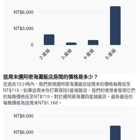
Bar
房
Chart
月
graphic.
chart
間
份
NT$6,000
with
平
此
4
均
bars.
圖
價
NT$3,000
表
格
具
以
此
有
下
0
圖
1
圖
2-星級
3-星級
4-星級
5-星級
表
條
表
具
End
Y
顯
of
有
軸，
示
interactive
1
顯
過
chart
條
這周末邁阿密海灘飯店​房間的價格是多少？
示
去
X
平
三
在過去72小時內，我們發現邁阿密海灘飯店​這周末的價格每晚低至
軸，
均
天
NT$715​。如果這周末你打算尋找3星級飯店，我們的使用者發現它們
顯
價
內
的每晚價格低至NT$715​。對於邁阿密海灘四星級飯店​，最新最低的
示
格
依
每晚價格為這周末NT$1,168​。
一
星
週
級
NT$9,000
中
評
的
Bar
Chart
等
graphic.
chart
各
彙
NT$6,000
with
天
整
4