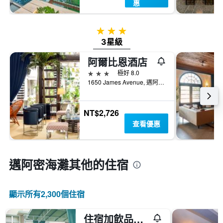
惠
3星級
3星級
阿爾比恩酒店
3星級
極好 8.0
1650 James Avenue, 邁阿密海灘, FL, 美國
NT$2,726
查看優惠
邁阿密海灘​其他的住宿
顯示所有2,300​個住宿
住宿加飲品酒店