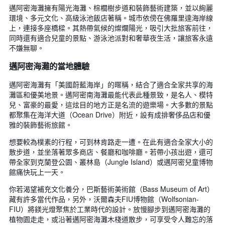
邁阿密海灘擁有陽光海灘、棕櫚樹步道和裝飾藝術建築，並以絢麗
環境、多元文化、高級泳池飯店著稱。城市依傍在佛羅里達海岸線
上，連接多座橋樑。其熱帶氣候的燦爛陽光，吸引大批旅客前往，
同時還有適合兒童的景點、游泳池派對和奢華夜生活，讓旅客永遠
不嫌無聊。
邁阿密海灘的當地體驗
邁阿密海灘有「美國蔚藍海岸」的暱稱，結合了適合全家共享的海
灘區和優美地景。邁阿密南海灘最能代表此種景致，是名人、模特
兒、富豪的最愛，這炫目的地方正是名流的遊樂場。大多數的景點
都聚集在海洋大道（Ocean Drive）附近，設有成排奢侈品店和優
雅的裝飾藝術旅館。
想要較為樸素的行程，可到林肯路走一遭。在此有適合全家大小的
散步道，並坐落著眾多商店、餐廳和咖啡廳。若帶小孩出遊，還可
帶全家到克蘭登公園、叢林島（Jungle Island）或邁阿密兒童博物
館痛快玩上一天。
你若渴望補充文化養分，巴斯藝術美術館（Bass Museum of Art）
藏有許多當代作品，另外，沃爾森夫FIU博物館（Wolfsonian-
FIU）將鎂光燈聚焦於工業時代的設計。放慢腳步到邁阿密海灘的
植物園走走，或沿著邁阿密海灘木棧道散步，可享受令人難忘的落