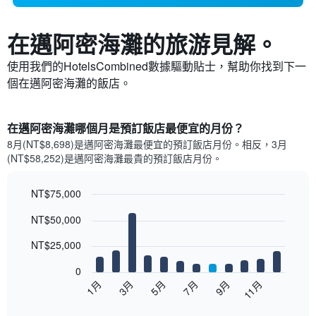
在邁阿密海灘​的旅游見解。
使用我們的HotelsCombined數據驅動貼士，幫助你找到下一
個在邁阿密海灘​的飯店。
在邁阿密海灘哪個月是預訂飯店最便宜的月份？
8月(NT$8,698)是邁阿密海灘​最便宜的預訂飯店月份。​相反，3月
(NT$58,252)是邁阿密海灘最貴的預訂飯店月份。
NT$75,000
Bar
Chart
NT$50,000
graphic.
chart
with
12
NT$25,000
bars.
0
以
5月
11月
3月
9月
7月
1月
下
End
of
圖
interactive