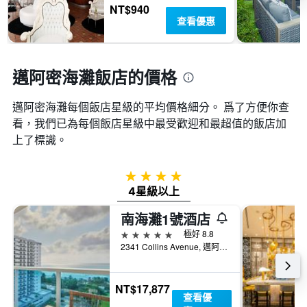
顯
NT$940
週
示
查看優惠
末
房
房
間
間
的
平
平
邁阿密海灘飯店的價格
均
均
價
價
格。
邁阿密海灘​每個飯店星級的平均價格細分。 爲了方便你查
格
看，我們已為每個飯店星級中最受歡迎和最超值的飯店加
上了標識。
4星級
4星級以上
南海灘1號酒店
5星級
極好 8.8
2341 Collins Avenue, 邁阿密海灘, FL, 美國
NT$17,877
查看優