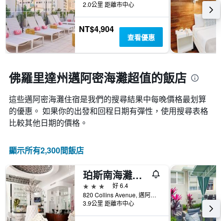
天
飯
2.0公里 距離市中心
個
內
店
X
找
類
軸，
NT$4,904
到
別。
顯
查看優惠
的
此
示
今
圖
距
晚
表
離
房
具
預
佛羅里達州邁阿密海灘超值的飯店
間
有
訂
平
1
日
均
條
這些邁阿密海灘​住宿是我們的搜尋結果中每晚價格最划算
期
價
Y
的優惠。 如果你的出發和回程日期有彈性，使用搜尋表格
的
格。
軸，
天
比較其他日期的價格。
顯
數
示
此
過
圖
顯示所有2,300間飯店
去
表
三
具
天
珀斯南海灘酒店
有
內
1
3星級
好 6.4
找
條
820 Collins Avenue, 邁阿密海灘, FL, 美國
到
3.9公里 距離市中心
Y
的
軸，
本