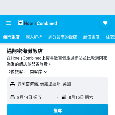
熱門飯店
深入解析
評分最高的飯店
超值飯店
住宿
邁阿密海灘飯店
在HotelsCombined上搜尋數百個旅遊網站並比較邁阿密
海灘的飯店並節省旅費。
2位旅客，1 間客房
邁阿密海灘, 佛羅里達州, 美國
8月14日 週五
-
8月15日 週六
搜尋