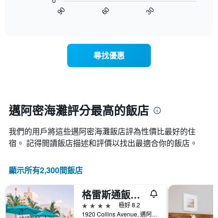
0
圖
星
客
30
90
60
表
End
級
房
of
顯
分
interactive
平
示
chart
類
均
隨
的
價
著
飯
尋找優惠
格
入
店
此
住
類
圖
日
別。
表
期
此
具
接
圖
有
近，
邁阿密海灘評分最高的飯店
表
1
房
具
條
價
有
X
我們的用戶將這些邁阿密海灘飯店評為性價比最好的住
的
1
軸，
變
宿。 記得閲讀飯店描述和評價以找出最適合你的飯店。
條
顯
化
Y
示
情
軸，
按
顯示所有2,300間飯店
況。
顯
星
此
示
級
圖
過
格雷斯通飯店 - 僅供成人入住
分
表
去
類
4星級
極好 8.2
有
三
的
1920 Collins Avenue, 邁阿密海灘, FL, 美國
1