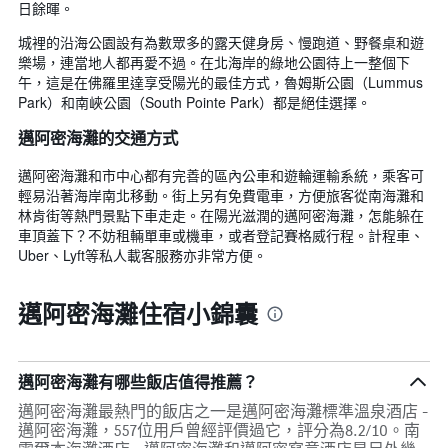
日餘暉。
城裡的沿海公園設有為數眾多的露天健身房、慢跑道、野餐桌和遊
樂場，連當地人都再愛不過。在北海岸的綠地公園待上一整個下
午，這是在佛羅里達享受陽光的最佳方式，魯姆斯公園（Lummus
Park）和南峽公園（South Pointe Park）都是絕佳選擇。
邁阿密海灘的交通方式
邁阿密海灘和市中心都有完善的區內公車和遊輪運輸系統，乘客可
輕易沿著海岸南北移動。街上另有免費電車，方便旅客從南海灘和
林肯街等熱門景點下車走走。在陽光滋潤的邁阿密海灘，怎能躲在
車頂蓋下？不妨租輛單車或機車，或者登記賽格威行程。計程車、
Uber、Lyft等私人載客服務亦非常方便。
邁阿密海灘住宿小錦囊
邁阿密海灘有哪些飯店值得推薦？
邁阿密海灘最熱門的飯店之一是邁阿密海灘標準溫泉酒店 -
邁阿密海灘，557位用戶曾經評價過它，評分為8.2/10。南