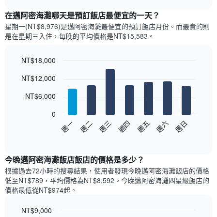
表
chart
顯
在邁阿密海灘哪天是預訂飯店最便宜的一天？
示
星期一(NT$8,976)是邁阿密海灘​最便宜的預訂飯店月份。而最貴的則
每
是在星期三​入住，每晚的平均價格是NT$15,583​​。
個
月
的
NT$18,000
房
Bar
Chart
NT$12,000
間
graphic.
chart
with
平
7
NT$6,000
均
bars.
價
0
格
以
週三
週四
週五
週六
週日
週一
週二
此
下
End
圖
of
圖
表
interactive
表
chart
具
顯
今晚邁阿密海灘飯店飯店的價格是多少？
有
示
1
根據過去72小時的搜尋結果，使用者發現今晚邁阿密海灘飯店的價格
每
條
低至NT$789，平均價格為NT$8,592​。今晚邁阿密海灘四星級飯店​的
週
X
價格最低從NT$974​起。
每
軸，
天
顯
NT$9,000
的
示