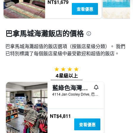
顯
NT$1,679
週
示
查看優惠
末
房
房
間
間
的
平
平
巴拿馬城海灘飯店的價格
均
均
價
價
格。
巴拿馬城海灘超值的飯店選項（按飯店星級分類）。 我們
格
已特別標識了每個飯店星級中最受歡迎和超值的飯店。
4星級
4星級以上
藍綠色海灣渡假村與水療 - 巴拿馬市海灘
4114 Jan Cooley Drive, 巴拿馬城海灘, FL, 美國
NT$4,811
查看優惠