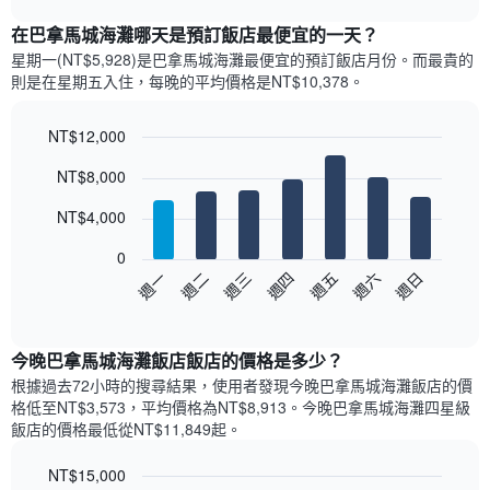
表
chart
顯
在巴拿馬城海灘哪天是預訂飯店最便宜的一天？
示
星期一(NT$5,928)是巴拿馬城海灘​最便宜的預訂飯店月份。而最貴的
每
則是在星期五​入住，每晚的平均價格是NT$10,378​​。
個
月
的
NT$12,000
房
Bar
Chart
NT$8,000
間
graphic.
chart
with
平
7
NT$4,000
均
bars.
價
0
格
以
週三
週四
週五
週六
週日
週一
週二
此
下
End
圖
of
圖
表
interactive
表
chart
具
顯
今晚巴拿馬城海灘飯店飯店的價格是多少？
有
示
1
根據過去72小時的搜尋結果，使用者發現今晚巴拿馬城海灘飯店的價
每
條
格低至NT$3,573，平均價格為NT$8,913​。今晚巴拿馬城海灘四星級
週
X
飯店​的價格最低從NT$11,849​起。
每
軸，
天
顯
NT$15,000
的
示