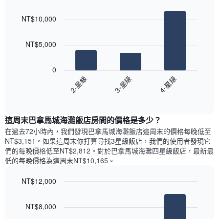
Bar
房
Chart
月
graphic.
chart
間
份
NT$10,000
with
平
此
3
均
bars.
圖
價
NT$5,000
表
格
具
以
此
有
下
0
圖
1
圖
3-星級
4-星級
2-星級
表
條
表
具
End
Y
顯
of
有
軸，
示
interactive
1
顯
過
chart
條
這周末巴拿馬城海灘飯店​房間的價格是多少？
示
去
X
平
三
在過去72小時內，我們發現巴拿馬城海灘飯店​這周末的價格每晚低至
軸，
均
天
NT$3,151​。如果這周末你打算尋找3星級飯店，我們的使用者發現它
顯
價
內
們的每晚價格低至NT$2,812​。對於巴拿馬城海灘四星級飯店​，最新最
示
格
依
低的每晚價格為這周末NT$10,165​。
一
星
週
級
NT$12,000
中
評
的
Bar
Chart
等
graphic.
chart
各
彙
NT$8,000
with
天
整
3