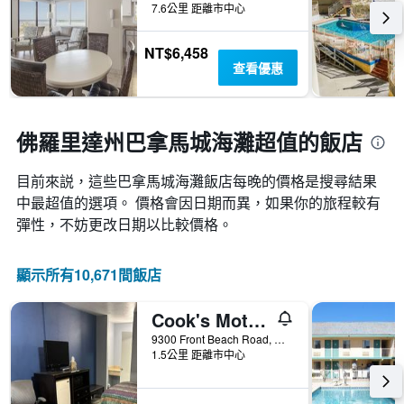
天
飯
7.6公里 距離市中心
個
內
店
X
找
類
軸，
NT$6,458
到
別。
顯
查看優惠
的
此
示
今
圖
距
晚
表
離
房
具
預
佛羅里達州巴拿馬城海灘超值的飯店
間
有
訂
平
1
日
均
條
目前來説，這些巴拿馬城海灘​飯店每晚的價格是搜尋結果
期
價
Y
中最超值的選項。 價格會因日期而異，如果你的旅程較有
的
格。
軸，
天
彈性，不妨更改日期以比較價格。
顯
數
示
此
過
圖
顯示所有10,671間飯店
去
表
三
具
天
Cook's Motel- Panama City Beach
有
內
1
9300 Front Beach Road, 巴拿馬城海灘, FL, 美國
找
1.5公里 距離市中心
條
到
Y
的
軸，
本