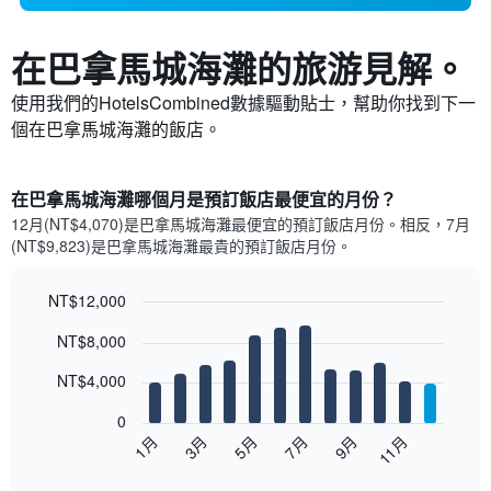
在巴拿馬城海灘​的旅游見解。
使用我們的HotelsCombined數據驅動貼士，幫助你找到下一
個在巴拿馬城海灘​的飯店。
在巴拿馬城海灘哪個月是預訂飯店最便宜的月份？
12月(NT$4,070)是巴拿馬城海灘​最便宜的預訂飯店月份。​相反，7月
(NT$9,823)是巴拿馬城海灘最貴的預訂飯店月份。
NT$12,000
Bar
Chart
NT$8,000
graphic.
chart
with
12
NT$4,000
bars.
0
以
5月
11月
3月
9月
7月
1月
下
End
of
圖
interactive