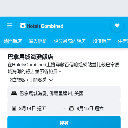
熱門飯店
深入解析
評分最高的飯店
超值飯店
住宿
巴拿馬城海灘飯店
在HotelsCombined上搜尋數百個旅遊網站並比較巴拿馬
城海灘的飯店並節省旅費。
2位旅客，1 間客房
巴拿馬城海灘, 佛羅里達州, 美國
8月14日 週五
-
8月15日 週六
搜尋