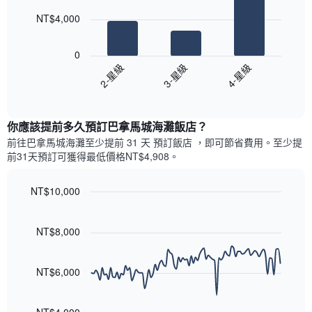
此
的
bars.
圖
本
NT$4,000
表
週
以
具
末
下
有
0
每
圖
1
3-星級
4-星級
2-星級
間
表
條
客
End
顯
Y
of
房
示
interactive
軸，
平
過
chart
顯
均
你應該提前多久預訂巴拿馬城海灘飯店​？
去
示
價
三
前往巴拿馬城海灘​至少提前 31 天 預訂飯店 ，即可節省費用。至少提
房
格
天
前31​天​預訂可獲得最低價格NT$4,908​。
間
此
內
的
圖
依
平
表
NT$10,000
星
均
具
級
Line
Chart
價
有
graphic.
chart
評
格
1
with
NT$8,000
等
90
條
彙
data
X
整
points.
軸，
NT$6,000
的
顯
本
以
示
週
下
按
末