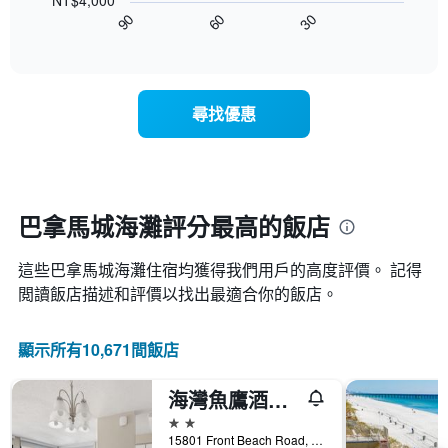
NT$4,000
圖
星
客
30
90
60
表
End
級
房
of
顯
分
interactive
平
示
chart
類
均
隨
的
價
著
飯
尋找優惠
格
入
店
此
住
類
圖
日
別。
表
期
此
具
接
圖
有
近，
巴拿馬城海灘評分最高的飯店
表
1
房
具
條
價
有
X
這些巴拿馬城海灘​住宿均獲得我們用戶的高度評價。 記得
的
1
軸，
變
閲讀飯店描述和評價以找出最適合你的飯店。
條
顯
化
Y
示
情
軸，
按
顯示所有10,671間飯店
況。
顯
星
此
示
級
圖
過
海灣魚鷹酒店 - 巴拿馬市海灘
分
表
去
類
2星級
有
三
的
15801 Front Beach Road, 巴拿馬城海灘, FL, 美國
1