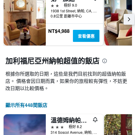
表
去
類
2星級
極好 9.0
有
三
的
1938 1st Street, 納帕, CA, 美國
1
天
飯
0.8公里 距離市中心
個
內
店
X
找
類
軸，
NT$4,988
到
別。
顯
查看優惠
的
此
示
今
圖
距
晚
表
離
房
具
預
加利福尼亞州納帕超值的飯店
間
有
訂
平
1
日
均
條
根據你所選取的日期，這些是我們目前找到的超值納帕​飯
期
價
Y
店。 價格會因日期而異，如果你的旅程較有彈性，不妨更
的
格。
軸，
天
改日期以比較價格。
顯
數
示
此
過
圖
顯示所有448間飯店
去
表
三
具
天
溫德姆納帕谷豪頓套房酒店
有
內
1
3星級
極好 8.2
找
條
314 Soscol Avenue, 納帕, CA, 美國