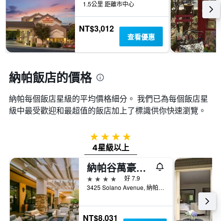
到
1.5公里 距離市中心
Y
的
軸，
本
顯
NT$3,012
週
示
查看優惠
末
房
房
間
間
的
平
平
納帕飯店的價格
均
均
價
價
格。
納帕​每個飯店星級的平均價格細分。 我們已為每個飯店星
格
級中最受歡迎和最超值的飯店加上了標識供你快速瀏覽。
4星級
4星級以上
納帕谷萬豪酒店與水療中心 - 那帕
4星級
好 7.9
3425 Solano Avenue, 納帕, CA, 美國
NT$8,031