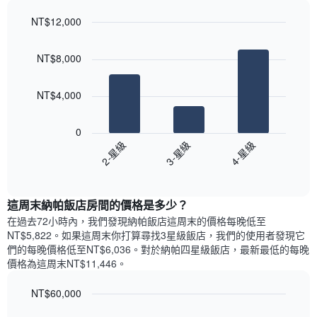
軸，
天
顯
NT$12,000
的
示
Bar
房
Chart
月
graphic.
chart
間
份
NT$8,000
with
平
此
3
均
bars.
圖
價
NT$4,000
表
格
具
以
此
有
下
0
圖
1
圖
3-星級
4-星級
2-星級
表
條
表
具
End
Y
顯
of
有
軸，
示
interactive
1
顯
過
chart
條
這周末納帕飯店​房間的價格是多少？
示
去
X
平
三
在過去72小時內，我們發現納帕飯店​這周末的價格每晚低至
軸，
均
天
NT$5,822​。如果這周末你打算尋找3星級飯店，我們的使用者發現它
顯
價
內
們的每晚價格低至NT$6,036​。對於納帕四星級飯店​，最新最低的每晚
示
格
依
價格為這周末NT$11,446​。
一
星
週
級
NT$60,000
中
評
的
Bar
Chart
等