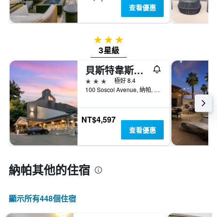
查看優惠
3星級
3星級
貝斯特韋斯特普勒斯文恩斯酒店
3星級
極好 8.4
100 Soscol Avenue, 納帕, CA, 美國
NT$4,597
查看優惠
納帕​其他的住宿
顯示所有448​個住宿