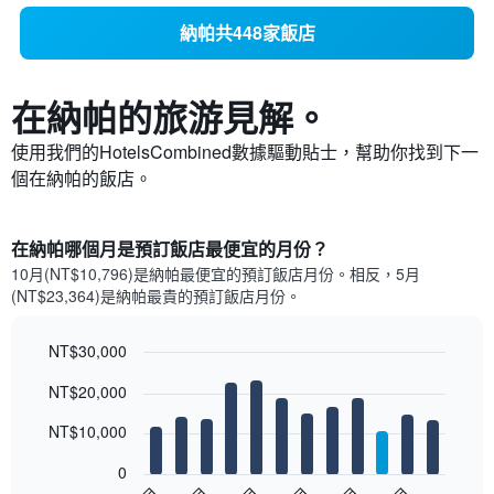
納帕共448家飯店
在納帕​的旅游見解。
使用我們的HotelsCombined數據驅動貼士，幫助你找到下一
個在納帕​的飯店。
在納帕哪個月是預訂飯店最便宜的月份？
10月(NT$10,796)是納帕​最便宜的預訂飯店月份。​相反，5月
(NT$23,364)是納帕最貴的預訂飯店月份。
NT$30,000
Bar
Chart
NT$20,000
graphic.
chart
with
12
NT$10,000
bars.
0
以