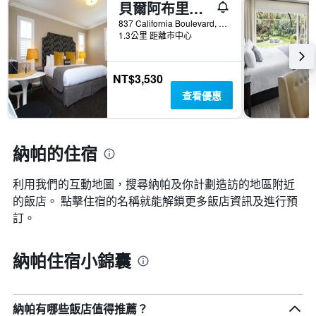
貝爾阿布里納帕谷酒店
837 California Boulevard, 納帕, CA, 美國
1.3公里 距離市中心
NT$3,530
查看優惠
納帕的住宿
利用我們的互動地圖，搜尋納帕​及你計劃造訪的地區附近
的飯店。 點擊住宿的名稱就能解鎖更多飯店資訊及進行預
訂。
納帕住宿小錦囊
納帕有哪些飯店值得推薦？