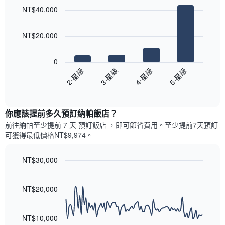
graphic.
chart
各
彙
NT$40,000
with
天
整
4
此
的
bars.
圖
本
NT$20,000
表
週
以
具
末
下
有
0
每
圖
1
2-星級
3-星級
4-星級
5-星級
間
表
條
客
End
顯
Y
of
房
示
interactive
軸，
平
過
chart
顯
均
你應該提前多久預訂納帕飯店​？
去
示
價
三
前往納帕​至少提前 7 天 預訂飯店 ，即可節省費用。至少提前7​天​預訂
房
格
天
可獲得最低價格NT$9,974​。
間
此
內
的
圖
依
平
表
NT$30,000
星
均
具
級
Line
Chart
價
有
graphic.
chart
評
格
1
with
NT$20,000
等
90
條
彙
data
X
整
points.
軸，
NT$10,000
的