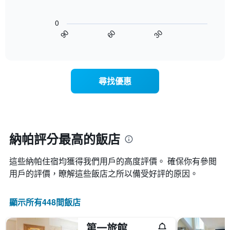
顯
本
以
示
週
下
按
末
0
圖
星
客
30
90
60
表
End
級
房
of
顯
分
interactive
平
示
chart
類
均
隨
的
價
著
飯
尋找優惠
格
入
店
此
住
類
圖
日
別。
表
期
此
具
接
圖
有
近，
納帕評分最高的飯店
表
1
房
具
條
價
有
X
這些納帕​住宿均獲得我們用戶的高度評價。 確保你有參閲
的
1
軸，
變
用戶的評價，瞭解這些飯店之所以備受好評的原因。
條
顯
化
Y
示
情
軸，
按
顯示所有448間飯店
況。
顯
星
此
示
級
圖
過
第一旅館
分