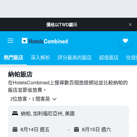
價格以
TWD
顯示
熱門飯店
深入解析
評分最高的飯店
超值飯店
住宿
納帕飯店
在HotelsCombined上搜尋數百個旅遊網站並比較納帕的
飯店並節省旅費。
2位旅客，1 間客房
納帕, 加利福尼亞州, 美國
8月14日 週五
-
8月15日 週六