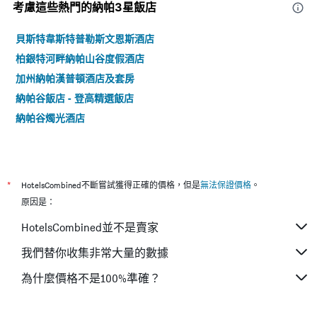
考慮這些熱門的納帕3星​飯店
貝斯特韋斯特普勒斯文恩斯酒店
柏銀特河畔納帕山谷度假酒店
加州納帕漢普頓酒店及套房
納帕谷飯店 - 登高精選飯店
納帕谷燭光酒店
*
HotelsCombined不斷嘗試獲得正確的價格，但是
無法保證價格
。
原因是：
HotelsCombined並不是賣家
我們替你收集非常大量的數據
為什麼價格不是100%準確？