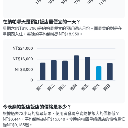
5月
11月
3月
9月
7月
1月
下
End
of
圖
interactive
表
chart
顯
在納帕哪天是預訂飯店最便宜的一天？
示
星期六(NT$10,796)是納帕​最便宜的預訂飯店月份。而最貴的則是在
每
星期四​入住，每晚的平均價格是NT$18,950​​。
個
月
的
NT$24,000
房
Bar
Chart
NT$16,000
間
graphic.
chart
with
平
7
NT$8,000
均
bars.
價
0
格
以
週三
週四
週五
週六
週日
週一
週二
此
下
End
圖
of
圖
表
interactive
表
chart
具
顯
今晚納帕飯店飯店的價格是多少？
有
示
1
根據過去72小時的搜尋結果，使用者發現今晚納帕飯店的價格低至
每
條
NT$6,444，平均價格為NT$15,848​。今晚納帕四星級飯店​的價格最低
週
X
從NT$9,185​起。
每