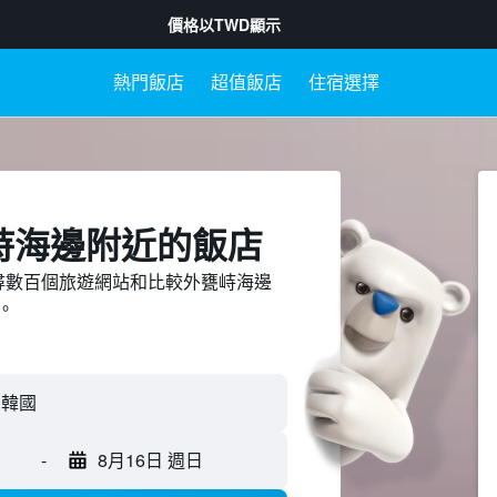
價格以
TWD
顯示
熱門飯店
超值飯店
住宿選擇
峙海邊附近​的飯店
ed上搜尋數百個旅遊網站和比較外甕峙海邊
。
-
8月16日 週日