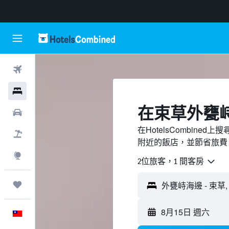
機票
飯店
​在束草外甕
租車
在HotelsCombin
機＋酒
附近的飯店，並節省旅費
探索
2位旅客，1 間客房
旅程
8月15日 週六
中文