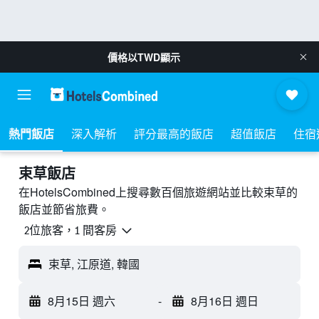
價格以
TWD
顯示
熱門飯店
深入解析
評分最高的飯店
超值飯店
住宿
束草飯店
在HotelsCombined上搜尋數百個旅遊網站並比較束草的
飯店並節省旅費。
2位旅客，1 間客房
束草, 江原道, 韓國
8月15日 週六
-
8月16日 週日