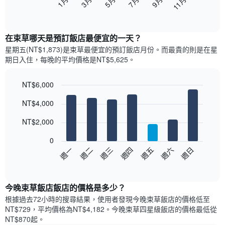
1月
3月
5月
7月
9月
11月
下
End
of
圖
interactive
表
chart
顯
在束草哪天是預訂飯店最便宜的一天？
示
星期五(NT$1,873)是束草​最便宜的預訂飯店月份。而最貴的則是在星
每
期日​入住，每晚的平均價格是NT$5,625​​。
個
月
的
NT$6,000
房
Bar
Chart
NT$4,000
間
graphic.
chart
with
平
7
NT$2,000
均
bars.
價
0
格
以
週日
週四
週一
週五
週二
週六
週三
此
下
End
圖
of
圖
表
interactive
表
chart
具
顯
今晚束草飯店飯店的價格是多少？
有
示
1
根據過去72小時的搜尋結果，使用者發現今晚束草飯店的價格低至
每
條
NT$729，平均價格為NT$4,182​。今晚束草四星級飯店​的價格最低從
週
X
NT$870​起。
每