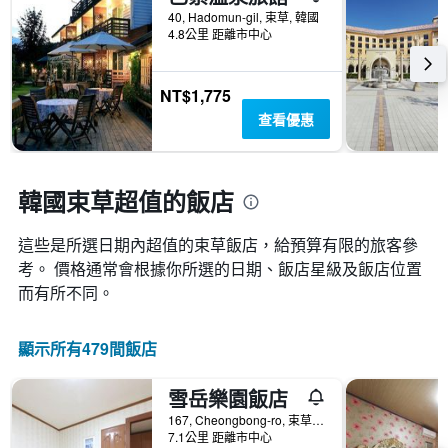
表
去
類
40, Hadomun-gil, 束草, 韓國
有
三
的
4.8公里 距離市中心
1
天
飯
個
內
店
X
找
類
NT$1,775
軸，
到
別。
顯
查看優惠
的
此
示
今
圖
距
晚
表
離
房
具
預
韓國束草超值的飯店
間
有
訂
平
1
日
均
條
這些是所選日期內超值的束草​飯店，給預算有限的旅客參
期
價
Y
考。 價格通常會根據你所選的日期、飯店星級及飯店位置
的
格。
軸，
天
而有所不同。
顯
數
示
此
過
圖
顯示所有479間飯店
去
表
三
具
天
雪岳樂園飯店
有
內
1
167, Cheongbong-ro, 束草, 韓國
找
7.1公里 距離市中心
條