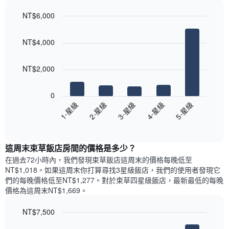
軸，
天
顯
NT$6,000
的
示
Bar
房
Chart
月
graphic.
chart
間
份
NT$4,000
with
平
此
5
均
bars.
圖
價
NT$2,000
表
格
具
以
此
有
下
0
圖
1
圖
3-星級
5-星級
2-星級
4-星級
1-星級
表
條
表
具
End
Y
顯
of
有
軸，
示
interactive
1
顯
過
chart
條
這周末束草飯店​房間的價格是多少？
示
去
X
平
三
在過去72小時內，我們發現束草飯店​這周末的價格每晚低至
軸，
均
天
NT$1,018​。如果這周末你打算尋找3星級飯店，我們的使用者發現它
顯
價
內
們的每晚價格低至NT$1,277​。對於束草四星級飯店​，最新最低的每晚
示
格
依
價格為這周末NT$1,669​。
一
星
週
級
NT$7,500
中
評
的
Bar
Chart
等