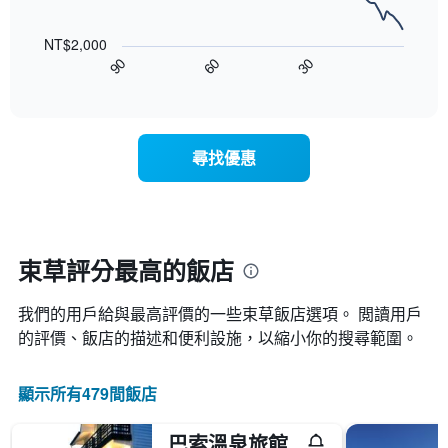
顯
本
以
示
週
下
按
末
NT$2,000
圖
星
客
90
60
30
表
End
級
房
of
顯
分
interactive
平
示
chart
類
均
隨
的
價
著
飯
尋找優惠
格
入
店
此
住
類
圖
日
別。
表
期
此
具
接
圖
有
近，
束草評分最高的飯店
表
1
房
具
條
價
有
X
我們的用戶給與最高評價的一些束草​飯店選項。 閲讀用戶
的
1
軸，
變
的評價、飯店的描述和便利設施，以縮小你的搜尋範圍。
條
顯
化
Y
示
情
軸，
按
顯示所有479間飯店
況。
顯
星
此
示
級
圖
過
巴索溫泉旅館
分