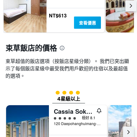
到
Y
的
軸，
本
顯
NT$613
週
示
查看優惠
末
房
房
間
間
的
平
平
束草飯店的價格
均
均
價
價
格。
束草超值的飯店選項（按飯店星級分類）。 我們已突出顯
格
示了每個飯店星級中最受我們用戶歡迎的住宿以及最超值
的選項。
4星級評級
4星級以上
Cassia Sokcho
5星級評級
極好 8.1
120 Daepohanghuimang-Gil, 束草, 韓國