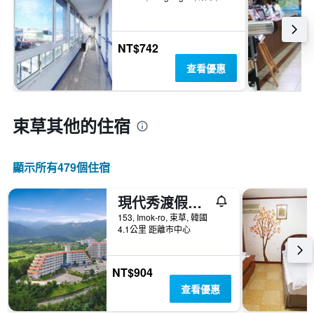
NT$742
查看優惠
束草​其他的住宿
顯示所有479​個住宿
現代秀渡假村 - 束草
153, Imok-ro, 束草, 韓國
4.1公里 距離市中心
NT$904
查看優惠