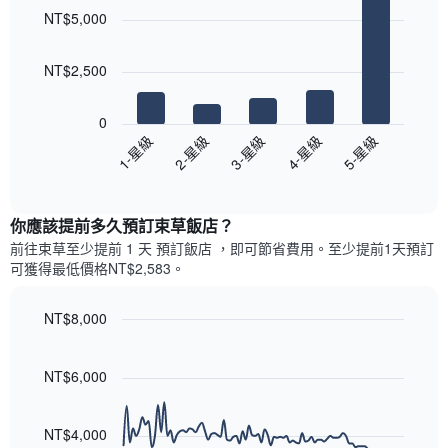
graphic.
chart
各
彙
NT$5,000
with
天
整
5
此
的
bars.
圖
本
NT$2,500
表
週
以
具
末
下
有
0
每
圖
1
3-星級
5-星級
2-星級
4-星級
1-星級
間
表
條
客
End
顯
Y
of
房
示
interactive
軸，
平
過
chart
顯
均
你應該提前多久預訂束草飯店​？
去
示
價
三
前往束草​至少提前 1 天 預訂飯店 ，即可節省費用。至少提前1天​預訂
房
格
天
可獲得最低價格NT$2,583​。
間
此
內
的
圖
依
平
表
NT$8,000
星
均
具
級
Line
Chart
價
有
graphic.
chart
評
格
1
with
NT$6,000
等
90
條
彙
data
X
整
points.
軸，
NT$4,000
的