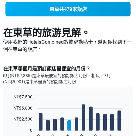
束草共479家飯店
在束草​的旅游見解。
使用我們的HotelsCombined數據驅動貼士，幫助你找到下一
個在束草​的飯店。
在束草哪個月是預訂飯店最便宜的月份？
5月(NT$2,385)是束草​最便宜的預訂飯店月份。​相反，7月
(NT$5,901)是束草最貴的預訂飯店月份。
NT$7,500
Bar
Chart
NT$5,000
graphic.
chart
with
12
NT$2,500
bars.
0
以