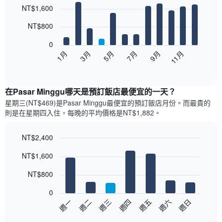
Bar
Chart
NT$1,600
graphic.
chart
with
12
NT$800
bars.
0
以
1月
3月
5月
7月
9月
11月
下
End
of
圖
interactive
表
chart
顯
在Pasar Minggu哪天是預訂飯店最便宜的一天？
示
星期三(NT$469)是Pasar Minggu​最便宜的預訂飯店月份。而最貴的
每
則是在星期四​入住，每晚的平均價格是NT$1,882​​。
個
月
的
NT$2,400
房
Bar
Chart
NT$1,600
間
graphic.
chart
with
平
7
NT$800
均
bars.
價
0
格
以
週日
週四
週一
週五
週二
週六
週三
此
下
End
圖
of
圖
表