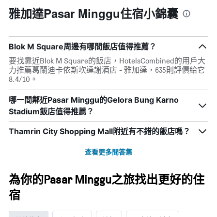
級
價
有
評
雅加達Pasar Minggu住宿小錦囊
格
1
等
條
彙
X
整
軸，
的
Blok M Square周邊有哪間飯店值得推薦？
顯
本
要找靠近Blok M Square的飯店，HotelsCombined的用戶大
示
週
力推薦葛蘭迪卡依斯坎達謝酒店 - 雅加達，635則評價給它
按
末
8.4/10。
星
客
級
房
分
哪一間鄰近Pasar Minggu的Gelora Bung Karno
平
類
均
Stadium飯店值得推薦？
的
價
飯
格
Thamrin City Shopping Mall附近有不錯的飯店嗎？
店
此
類
圖
查看更多問答集
別。
表
此
具
圖
有
為你的Pasar Minggu之旅找出更好的住
表
1
具
宿
條
有
X
1
軸，