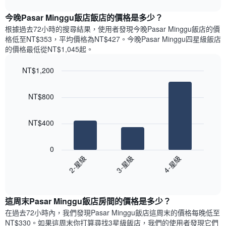
interactive
表
chart
具
顯
今晚Pasar Minggu飯店飯店的價格是多少？
有
示
1
根據過去72小時的搜尋結果，使用者發現今晚Pasar Minggu飯店的價
每
條
格低至NT$353，平均價格為NT$427​。今晚Pasar Minggu四星級飯店​
週
X
的價格最低從NT$1,045​起。
每
軸，
天
顯
NT$1,200
的
示
Bar
房
Chart
月
graphic.
chart
間
份
NT$800
with
平
此
3
均
bars.
圖
價
NT$400
表
格
具
以
此
有
下
0
圖
1
圖
2-星級
3-星級
4-星級
表
條
表
具
End
Y
顯
of
有
軸，
示
interactive
1
顯
過
chart
條
這周末Pasar Minggu飯店​房間的價格是多少？
示
去
X
平
三
在過去72小時內，我們發現Pasar Minggu飯店​這周末的價格每晚低至
軸，
均
天
NT$330​。如果這周末你打算尋找3星級飯店，我們的使用者發現它們