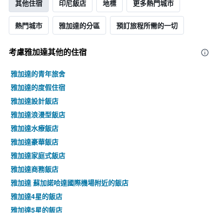
條
其他住宿
印尼飯店
地標
更多熱門城市
顯
Y
示
軸，
按
熱門城市
雅加達的分區
預訂旅程所需的一切
顯
星
示
級
過
分
考慮雅加達​其他的住宿
去
類
三
的
雅加達的青年旅舍
天
飯
內
雅加達的度假住宿
店
找
類
雅加達設計飯店
到
別。
的
雅加達浪漫型飯店
此
今
圖
雅加達水療飯店
晚
表
房
雅加達豪華飯店
具
間
有
雅加達家庭式飯店
平
1
均
雅加達商務飯店
條
價
Y
雅加達 蘇加諾哈達國際機場附近的飯店
格。
軸，
雅加達4星的飯店
顯
示
雅加達5星的飯店
過