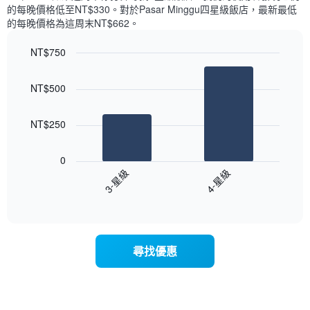
顯
價
內
的每晚價格低至NT$330​。對於Pasar Minggu四星級飯店​，最新最低
示
格
依
的每晚價格為這周末NT$662​。
一
星
週
級
NT$750
中
評
的
Bar
Chart
等
graphic.
chart
各
彙
NT$500
with
天
整
2
此
的
bars.
圖
本
NT$250
表
週
以
具
末
下
有
0
每
圖
1
3-星級
4-星級
間
表
條
客
End
顯
Y
of
房
示
interactive
軸，
平
過
chart
顯
均
去
示
價
三
尋找優惠
房
格
天
間
此
內
的
圖
依
平
表
星
均
具