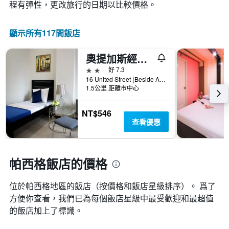
變
程有彈性，更改旅行的日期以比較價格。
條
顯
化
Y
示
情
軸，
按
顯示所有117間飯店
況。
顯
星
此
示
級
圖
過
奧提加斯經濟型賓館- 國會大廈
分
表
去
類
2星級
好 7.3
有
三
的
16 United Street (Beside Ace Water Spa), 帕西格, 菲律賓
1
天
飯
1.5公里 距離市中心
個
內
店
X
找
類
軸，
NT$546
到
別。
顯
查看優惠
的
此
示
今
圖
距
晚
表
離
房
具
預
帕西格飯店的價格
間
有
訂
平
1
日
均
條
位於帕西格​地區的飯店（按價格和飯店星級排序）。 爲了
期
價
Y
方便你查看，我們已為每個飯店星級中最受歡迎和最超值
的
格。
軸，
天
的飯店加上了標識。
顯
數
示
此