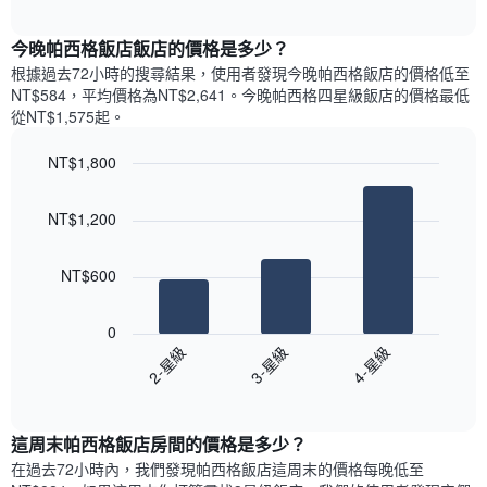
圖
表
interactive
表
chart
具
顯
今晚帕西格飯店飯店的價格是多少？
有
示
1
根據過去72小時的搜尋結果，使用者發現今晚帕西格飯店的價格低至
每
條
NT$584，平均價格為NT$2,641​。今晚帕西格四星級飯店​的價格最低
週
X
從NT$1,575​起。
每
軸，
天
顯
NT$1,800
的
示
Bar
房
Chart
月
graphic.
chart
間
份
NT$1,200
with
平
此
3
均
bars.
圖
價
NT$600
表
格
具
以
此
有
下
0
圖
1
圖
2-星級
3-星級
4-星級
表
條
表
具
End
Y
顯
of
有
軸，
示
interactive
1
顯
過
chart
條
這周末帕西格飯店​房間的價格是多少？
示
去
X
平
三
在過去72小時內，我們發現帕西格飯店​這周末的價格每晚低至
軸，
均
天