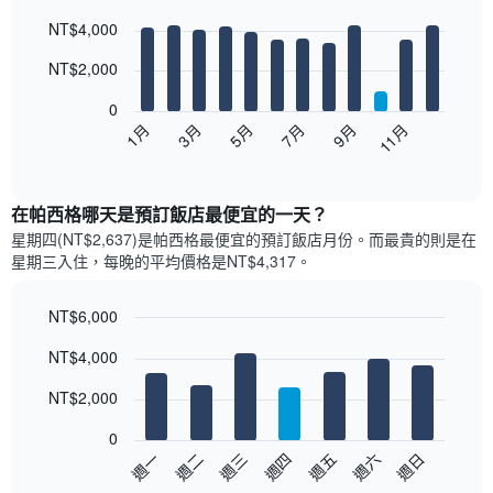
Bar
Chart
NT$4,000
graphic.
chart
with
12
NT$2,000
bars.
0
以
1月
3月
5月
7月
9月
11月
下
End
of
圖
interactive
表
chart
顯
在帕西格哪天是預訂飯店最便宜的一天？
示
星期四(NT$2,637)是帕西格​最便宜的預訂飯店月份。而最貴的則是在
每
星期三​入住，每晚的平均價格是NT$4,317​​。
個
月
的
NT$6,000
房
Bar
Chart
NT$4,000
間
graphic.
chart
with
平
7
NT$2,000
均
bars.
價
0
格
以
週日
週四
週一
週五
週二
週六
週三
此
下
End
圖
of