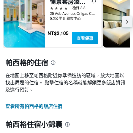
愉景套房酒店 - 帕西格
4星級
極好 8.8
25 Adb Avenue, Ortigas Center, 帕西格, 菲律賓
0.2公里 距離市中心
NT$2,105
查看優惠
帕西格的住宿
在地圖上移至帕西格​​附近你準備造訪的區域，放大地圖以
找出周邊的住宿。 點擊住宿的名稱就能解鎖更多飯店資訊
及進行預訂。
查看所有帕西格​的飯店住宿
帕西格住宿小錦囊