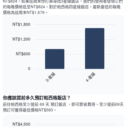
NT$824​。如果這周末你打算尋找3星級飯店，我們的使用者發現它們
顯
價
內
的每晚價格低至NT$824​。對於帕西格四星級飯店​，最新最低的每晚
示
格
依
價格為這周末NT$1,679​。
一
星
週
級
NT$1,800
中
評
的
Bar
Chart
等
graphic.
chart
各
彙
NT$1,200
with
天
整
2
此
的
bars.
圖
本
NT$600
表
週
以
具
末
下
有
0
每
圖
1
3-星級
4-星級
間
表
條
客
End
顯
Y
of
房
示
interactive
軸，
平
過
chart
顯
均
你應該提前多久預訂帕西格飯店​？
去
示
價
三
前往帕西格​至少提前 69 天 預訂飯店 ，即可節省費用。至少提前69​天​
房
格
天
預訂可獲得最低價格NT$583​。
間
此
內
的
圖
依
平
表
NT$4,500
星