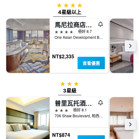
過
圖
4星級
去
表
4星級以上
三
具
天
有
馬尼拉商店街假日酒店 - 帕西格
內
1
4星級
極好 8.7
找
條
One Asian Development Bank Avenue, 帕西格, 菲律賓
到
Y
的
軸，
本
顯
週
NT$2,335
示
末
查看優惠
房
房
間
間
的
平
平
3星級
均
均
3星級
價
價
格。
格
普里瓦托酒店 - 帕西格
3星級
極好 8.1
706 Shaw Boulevard, 帕西格, 菲律賓
NT$874