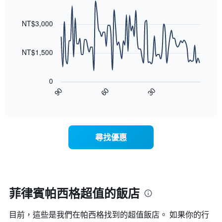
均
具
級
Line
Chart
價
有
graphic.
chart
評
格
1
with
NT$3,000
等
90
條
彙
data
X
整
points.
軸，
NT$1,500
的
顯
本
以
示
週
下
按
末
0
圖
星
客
90
60
30
表
End
級
房
of
顯
分
interactive
平
示
chart
類
均
隨
的
價
著
飯
尋找優惠
格
入
店
此
住
類
圖
日
別。
表
期
此
具
接
圖
有
近，
菲律賓帕西格超值的飯店
表
1
房
具
條
價
有
X
目前，這些是我們在帕西格找到的超值飯店。 如果你的行
的
1
軸，