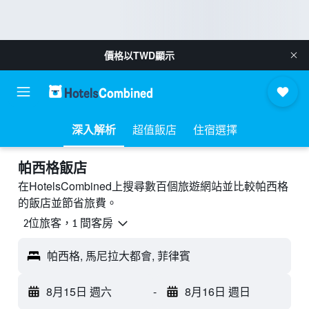
價格以
TWD
顯示
深入解析
超值飯店
住宿選擇
帕西格飯店
在HotelsCombined上搜尋數百個旅遊網站並比較帕西格
的飯店並節省旅費。
2位旅客，1 間客房
帕西格, 馬尼拉大都會, 菲律賓
8月15日 週六
-
8月16日 週日