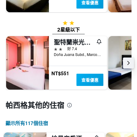
查看優惠
2星級
2星級以下
聖特蘭崇光酒店 - 帕西格
2星級
好 7.4
Doña Juana Subd., Marcos Hi-Way, 帕西格, 菲律賓
NT$551
查看優惠
帕西格​其他的住宿
顯示所有117​個住宿